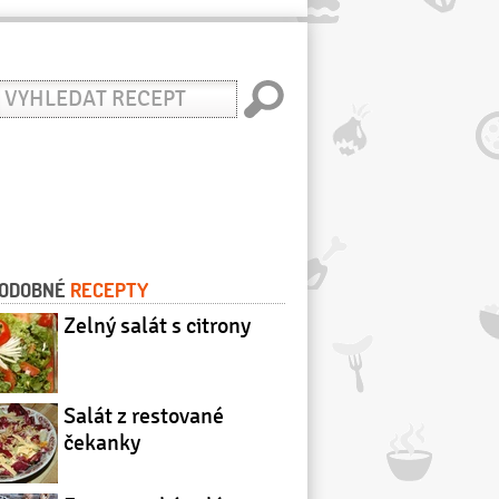
yhledat
ecept
ODOBNÉ
RECEPTY
Zelný salát s citrony
Salát z restované
čekanky