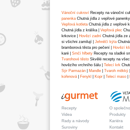
Vánoční cukroví
Recepty na vánoční cukr
panenka
Chutná jídla z vepřové panenky
Vepřová kotleta
Chutná jídla z vepřové k
Chutná jídla z králíka
|
Vepřová plec
Chut
krkovice
|
Hovězí zadní
Chutná jídla ze 
si všichni zamilují
|
Jehněčí kýta
Chutná 
bramborová těsta pro pečení
|
Hovězí kl
karé
|
Srnčí hřbety
Recepty na sladké srn
Tvarohové těsto
Skvělé recepty na všech
hovězího vrchního šálu
|
Telecí krk
Chutn
Sýr Parmazán
|
Mandle
|
Tvaroh měkký
kořenová
|
Fenykl
|
Kopr
|
Telecí maso
|
Recepty
O společno
Videa
Produkty
Rady a návody
Kariéra
Suroviny
Kontakt