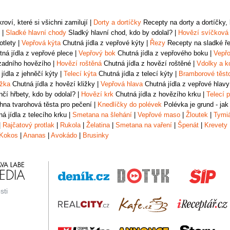
oví, které si všichni zamilují
|
Dorty a dortíčky
Recepty na dorty a dortíčky, k
|
Sladké hlavní chody
Sladký hlavní chod, kdo by odolal?
|
Hovězí svíčková
otlety
|
Vepřová kýta
Chutná jídla z vepřové kýty
|
Řezy
Recepty na sladké řez
ná jídla z vepřové plece
|
Vepřový bok
Chutná jídla z vepřového boku
|
Vepřo
zadního hovězího
|
Hovězí roštěná
Chutná jídla z hovězí roštěné
|
Vdolky a k
jídla z jehněčí kýty
|
Telecí kýta
Chutná jídla z telecí kýty
|
Bramborové těst
ižka
Chutná jídla z hovězí kližky
|
Vepřová hlava
Chutná jídla z vepřové hlavy
čí hřbety, kdo by odolal?
|
Hovězí krk
Chutná jídla z hovězího krku
|
Telecí p
na tvarohová těsta pro pečení
|
Knedlíčky do polévek
Polévka je grund - jak
á jídla z telecího krku
|
Smetana na šlehání
|
Vepřové maso
|
Žloutek
|
Tymi
|
Rajčatový protlak
|
Rukola
|
Želatina
|
Smetana na vaření
|
Špenát
|
Krevety
Kokos
|
Ananas
|
Avokádo
|
Brusinky
sti