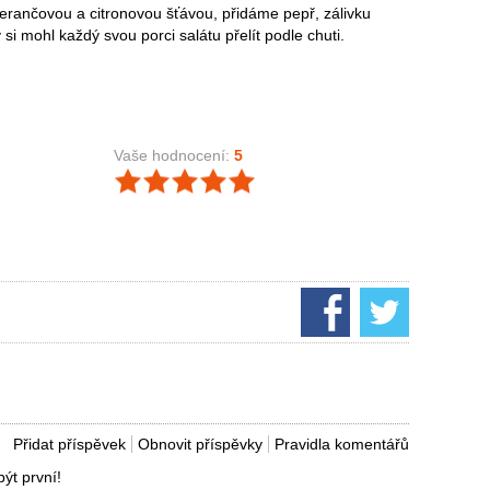
rančovou a citronovou šťávou, přidáme pepř, zálivku
i mohl každý svou porci salátu přelít podle chuti.
Vaše hodnocení:
5
Přidat příspěvek
Obnovit příspěvky
Pravidla komentářů
ýt první!