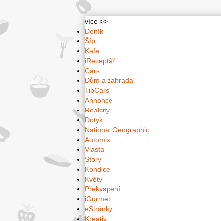
více >>
Deník
Šíp
Kafe
iReceptář
Cars
Dům a zahrada
TipCars
Annonce
Realcity
Dotyk
National Geographic
Automix
Vlasta
Story
Kondice
Květy
Překvapení
iGurmet
eStránky
Kreativ