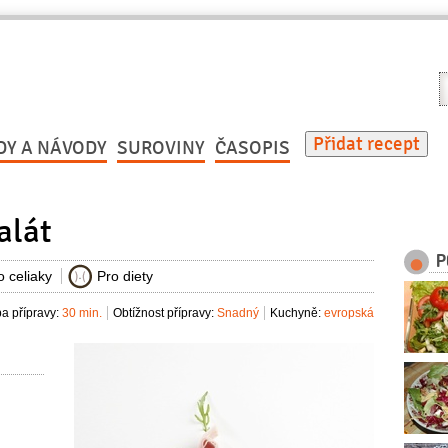
V
r
Přidat recept
DY A NÁVODY
SUROVINY
ČASOPIS
alát
P
o celiaky
Pro diety
a přípravy:
30 min.
Obtížnost přípravy:
Snadný
Kuchyně:
evropská