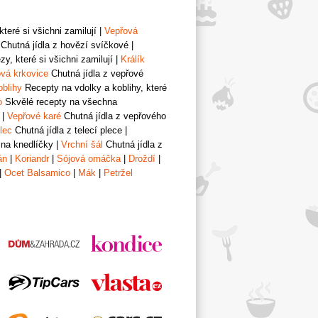
teré si všichni zamilují
|
Vepřová
Chutná jídla z hovězí svíčkové
|
y, které si všichni zamilují
|
Králík
vá krkovice
Chutná jídla z vepřové
oblihy
Recepty na vdolky a koblihy, které
o
Skvělé recepty na všechna
|
Vepřové karé
Chutná jídla z vepřového
lec
Chutná jídla z telecí plece
|
 na knedlíčky
|
Vrchní šál
Chutná jídla z
án
|
Koriandr
|
Sójová omáčka
|
Droždí
|
|
Ocet Balsamico
|
Mák
|
Petržel