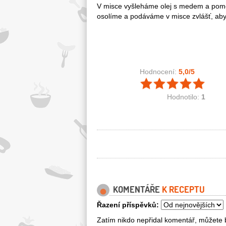
V misce vyšleháme olej s medem a pome
osolíme a podáváme v misce zvlášť, aby s
Hodnocení:
5,0
/5
Hodnotilo:
1
KOMENTÁŘE
K RECEPTU
Řazení příspěvků:
Zatím nikdo nepřidal komentář, můžete b