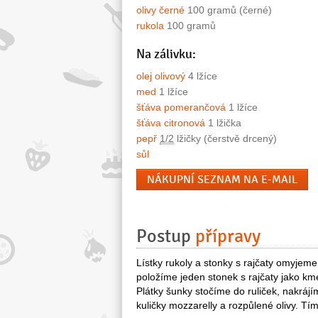
olivy černé
100 gramů (černé)
rukola
100 gramů
Na zálivku:
olej olivový
4 lžíce
med
1 lžíce
šťáva pomerančová
1 lžíce
šťáva citronová
1 lžička
pepř
1/2
lžičky (čerstvě drcený)
sůl
NÁKUPNÍ SEZNAM NA E-MAIL
Postup
přípravy
Lístky rukoly a stonky s rajčaty omyjeme
položíme jeden stonek s rajčaty jako kme
Plátky šunky stočíme do ruliček, nakrájí
kuličky mozzarelly a rozpůlené olivy. Tí