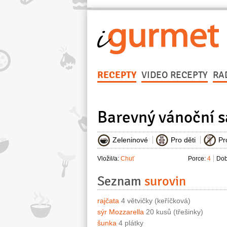
RECEPTY
VIDEO RECEPTY
RA
Barevný vánoční s
Zeleninové
Pro děti
Pr
Vložil/a:
Chuť
Porce:
4
Dob
Seznam
surovin
rajčata
4 větvičky (keříčková)
sýr Mozzarella
20 kusů (třešinky)
šunka
4 plátky