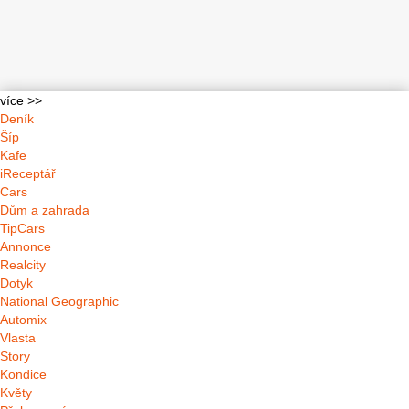
více >>
Deník
Šíp
Kafe
iReceptář
Cars
Dům a zahrada
TipCars
Annonce
Realcity
Dotyk
National Geographic
Automix
Vlasta
Story
Kondice
Květy