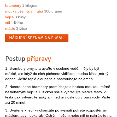
brambory
1 kilogram
mouka pšeničná hrubá
300 gramů
vejce
3 kusy
sůl
1 lžička
máslo
3 lžíce
NÁKUPNÍ SEZNAM NA E-MAIL
Postup
přípravy
1. Brambory omyjte a uvařte v osolené vodě, měly by být
měkké, ale když do nich píchnete vidličkou, budou klást „mírný
odpor“. Ještě teplé oloupejte a nastrouhejte najemno.
2. Nastrouhané brambory promíchejte s hrubou moukou, mírně
našlehanými vejci a 1 lžičkou soli a vypracujte hladké těsto. Z
těsta pak vytvarujte šišky a ihned je vložte do vroucí vody. Vařte
asi 20 minut.
3. Uvařené knedlíky okamžitě po vyjmutí potřete rozpuštěným
máslem, aby neokoraly. Ostrým nožem nebo nití je nakrájejte na