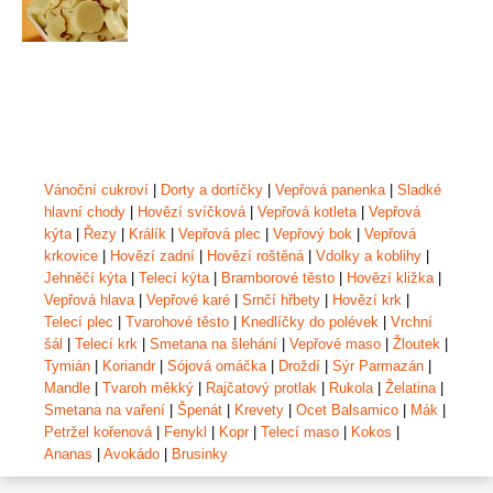
Vánoční cukroví
|
Dorty a dortíčky
|
Vepřová panenka
|
Sladké
hlavní chody
|
Hovězí svíčková
|
Vepřová kotleta
|
Vepřová
kýta
|
Řezy
|
Králík
|
Vepřová plec
|
Vepřový bok
|
Vepřová
krkovice
|
Hovězí zadní
|
Hovězí roštěná
|
Vdolky a koblihy
|
Jehněčí kýta
|
Telecí kýta
|
Bramborové těsto
|
Hovězí kližka
|
Vepřová hlava
|
Vepřové karé
|
Srnčí hřbety
|
Hovězí krk
|
Telecí plec
|
Tvarohové těsto
|
Knedlíčky do polévek
|
Vrchní
šál
|
Telecí krk
|
Smetana na šlehání
|
Vepřové maso
|
Žloutek
|
Tymián
|
Koriandr
|
Sójová omáčka
|
Droždí
|
Sýr Parmazán
|
Mandle
|
Tvaroh měkký
|
Rajčatový protlak
|
Rukola
|
Želatina
|
Smetana na vaření
|
Špenát
|
Krevety
|
Ocet Balsamico
|
Mák
|
Petržel kořenová
|
Fenykl
|
Kopr
|
Telecí maso
|
Kokos
|
Ananas
|
Avokádo
|
Brusinky