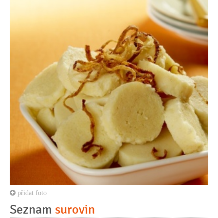
přidat foto
Seznam
surovin