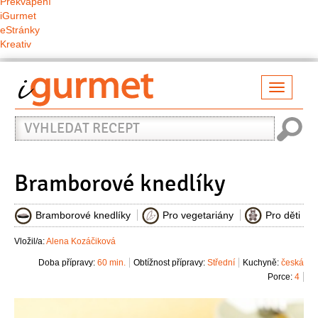
Překvapení
iGurmet
eStránky
Kreativ
Přepno
naviga
Vyhledat
recept
Bramborové knedlíky
Bramborové knedlíky
Pro vegetariány
Pro děti
Vložil/a:
Alena Kozáčiková
Doba přípravy:
60 min.
Obtížnost přípravy:
Střední
Kuchyně:
česká
Porce:
4