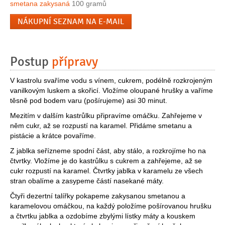
smetana zakysaná
100 gramů
NÁKUPNÍ SEZNAM NA E-MAIL
Postup
přípravy
V kastrolu svaříme vodu s vínem, cukrem, podélně rozkrojeným
vanilkovým luskem a skořicí. Vložíme oloupané hrušky a vaříme
těsně pod bodem varu (pošírujeme) asi 30 minut.
Mezitím v dalším kastrůlku připravíme omáčku. Zahřejeme v
něm cukr, až se rozpustí na karamel. Přidáme smetanu a
pistácie a krátce povaříme.
Z jablka seřízneme spodní část, aby stálo, a rozkrojíme ho na
čtvrtky. Vložíme je do kastrůlku s cukrem a zahřejeme, až se
cukr rozpustí na karamel. Čtvrtky jablka v karamelu ze všech
stran obalíme a zasypeme částí nasekané máty.
Čtyři dezertní talířky pokapeme zakysanou smetanou a
karamelovou omáčkou, na každý položíme pošírovanou hrušku
a čtvrtku jablka a ozdobíme zbylými lístky máty a kouskem