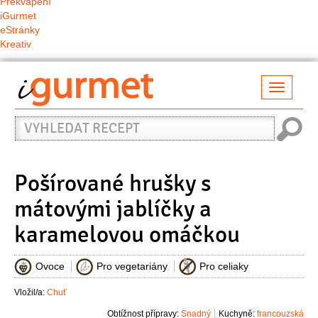
Překvapení
iGurmet
eStránky
Kreativ
Přepno
naviga
Vyhledat
recept
Pošírované hrušky s
mátovými jablíčky a
karamelovou omáčkou
Ovoce
Pro vegetariány
Pro celiaky
Vložil/a:
Chuť
Obtížnost přípravy:
Snadný
Kuchyně:
francouzská