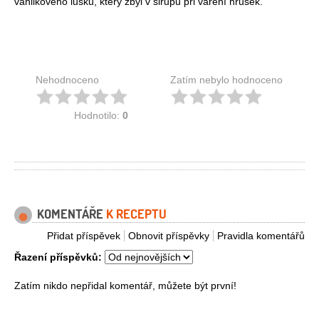
vanilkového lusku, který zbyl v sirupu při vaření hrušek.
Nehodnoceno
Zatím nebylo hodnoceno
Hodnotilo:
0
KOMENTÁŘE
K RECEPTU
Přidat příspěvek
Obnovit příspěvky
Pravidla komentářů
Řazení příspěvků:
Zatím nikdo nepřidal komentář, můžete být první!