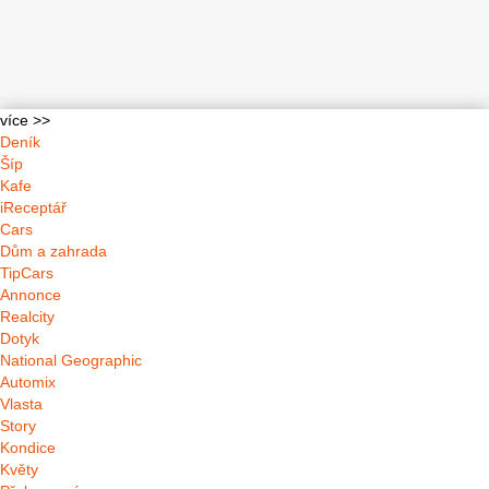
více >>
Deník
Šíp
Kafe
iReceptář
Cars
Dům a zahrada
TipCars
Annonce
Realcity
Dotyk
National Geographic
Automix
Vlasta
Story
Kondice
Květy