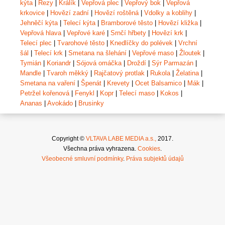
kýta
|
Řezy
|
Králík
|
Vepřová plec
|
Vepřový bok
|
Vepřová
krkovice
|
Hovězí zadní
|
Hovězí roštěná
|
Vdolky a koblihy
|
Jehněčí kýta
|
Telecí kýta
|
Bramborové těsto
|
Hovězí kližka
|
Vepřová hlava
|
Vepřové karé
|
Srnčí hřbety
|
Hovězí krk
|
Telecí plec
|
Tvarohové těsto
|
Knedlíčky do polévek
|
Vrchní
šál
|
Telecí krk
|
Smetana na šlehání
|
Vepřové maso
|
Žloutek
|
Tymián
|
Koriandr
|
Sójová omáčka
|
Droždí
|
Sýr Parmazán
|
Mandle
|
Tvaroh měkký
|
Rajčatový protlak
|
Rukola
|
Želatina
|
Smetana na vaření
|
Špenát
|
Krevety
|
Ocet Balsamico
|
Mák
|
Petržel kořenová
|
Fenykl
|
Kopr
|
Telecí maso
|
Kokos
|
Ananas
|
Avokádo
|
Brusinky
Copyright ©
VLTAVA LABE MEDIA a.s.,
2017.
Všechna práva vyhrazena.
Cookies
.
Všeobecné smluvní podmínky
.
Práva subjektů údajů