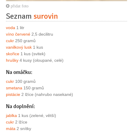
přidat foto
Seznam
surovin
voda
1 litr
víno červené
2,5 decilitru
cukr
250 gramů
vanilkový lusk
1 kus
skořice
1 kus (svitek)
hrušky
4 kusy (oloupané, celé)
Na omáčku:
cukr
100 gramů
smetana
150 gramů
pistácie
2 lžíce (nahrubo nasekané)
Na doplnění:
jablka
1 kus (zelené, větší)
cukr
2 lžíce
máta
2 snítky