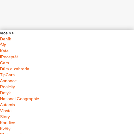
více >>
Deník
Šíp
Kafe
iReceptář
Cars
Dům a zahrada
TipCars
Annonce
Realcity
Dotyk
National Geographic
Automix
Vlasta
Story
Kondice
Květy