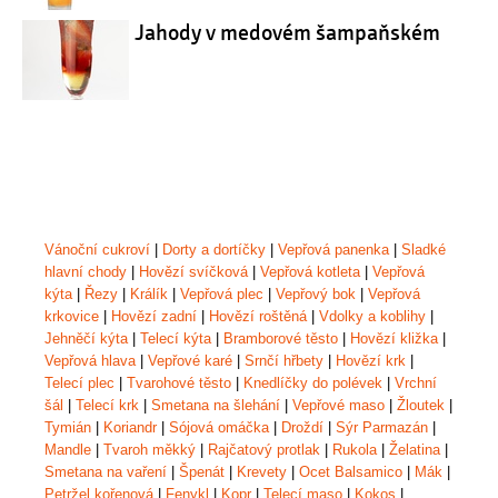
Jahody v medovém šampaňském
Vánoční cukroví
|
Dorty a dortíčky
|
Vepřová panenka
|
Sladké
hlavní chody
|
Hovězí svíčková
|
Vepřová kotleta
|
Vepřová
kýta
|
Řezy
|
Králík
|
Vepřová plec
|
Vepřový bok
|
Vepřová
krkovice
|
Hovězí zadní
|
Hovězí roštěná
|
Vdolky a koblihy
|
Jehněčí kýta
|
Telecí kýta
|
Bramborové těsto
|
Hovězí kližka
|
Vepřová hlava
|
Vepřové karé
|
Srnčí hřbety
|
Hovězí krk
|
Telecí plec
|
Tvarohové těsto
|
Knedlíčky do polévek
|
Vrchní
šál
|
Telecí krk
|
Smetana na šlehání
|
Vepřové maso
|
Žloutek
|
Tymián
|
Koriandr
|
Sójová omáčka
|
Droždí
|
Sýr Parmazán
|
Mandle
|
Tvaroh měkký
|
Rajčatový protlak
|
Rukola
|
Želatina
|
Smetana na vaření
|
Špenát
|
Krevety
|
Ocet Balsamico
|
Mák
|
Petržel kořenová
|
Fenykl
|
Kopr
|
Telecí maso
|
Kokos
|