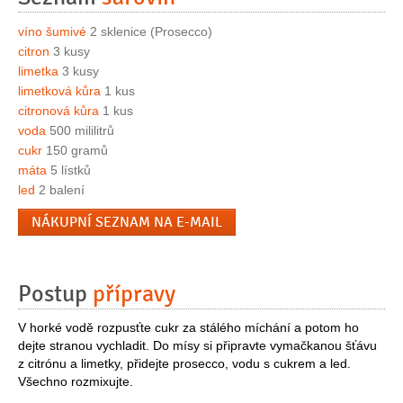
víno šumivé
2 sklenice (Prosecco)
citron
3 kusy
limetka
3 kusy
limetková kůra
1 kus
citronová kůra
1 kus
voda
500 mililitrů
cukr
150 gramů
máta
5 lístků
led
2 balení
NÁKUPNÍ SEZNAM NA E-MAIL
Postup
přípravy
V horké vodě rozpusťte cukr za stálého míchání a potom ho
dejte stranou vychladit. Do mísy si připravte vymačkanou šťávu
z citrónu a limetky, přidejte prosecco, vodu s cukrem a led.
Všechno rozmixujte.