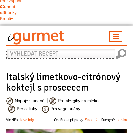
Překvapení
iGurmet
eStránky
Kreativ
Přepno
naviga
Vyhledat
recept
Italský limetkovo-citrónový
koktejl s proseccem
Nápoje studené
Pro alergiky na mléko
Pro celiaky
Pro vegetariány
Vložil/a:
IloveItaly
Obtížnost přípravy:
Snadný
Kuchyně:
italská