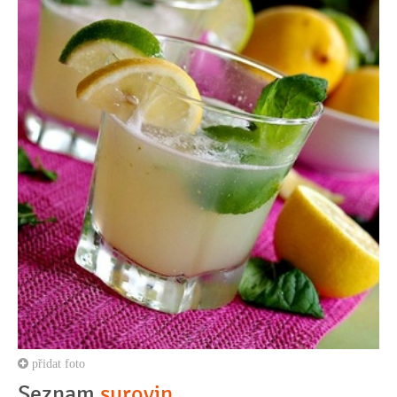
přidat foto
Seznam
surovin