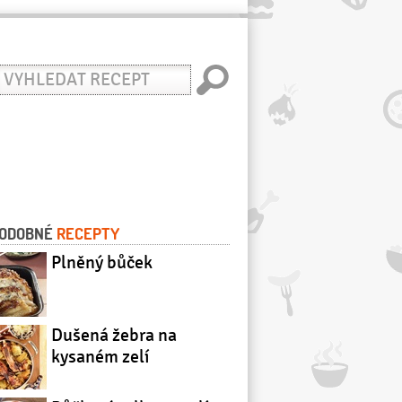
yhledat
ecept
ODOBNÉ
RECEPTY
Plněný bůček
Dušená žebra na
kysaném zelí