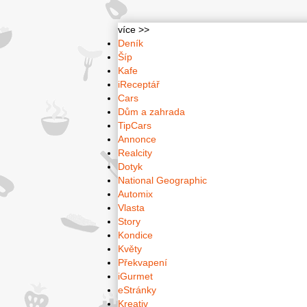
více >>
Deník
Šíp
Kafe
iReceptář
Cars
Dům a zahrada
TipCars
Annonce
Realcity
Dotyk
National Geographic
Automix
Vlasta
Story
Kondice
Květy
Překvapení
iGurmet
eStránky
Kreativ