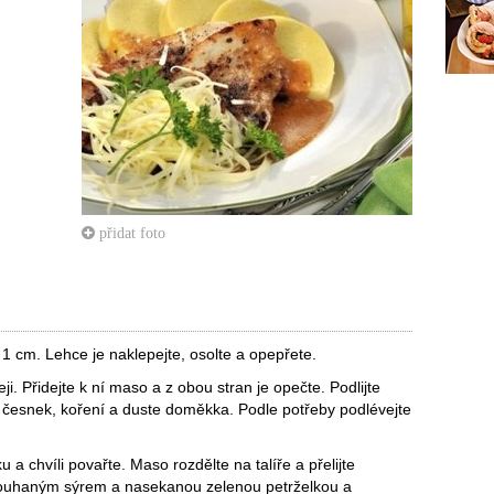
přidat foto
 1 cm. Lehce je naklepejte, osolte a opepřete.
ji. Přidejte k ní maso a z obou stran je opečte. Podlijte
ný česnek, koření a duste doměkka. Podle potřeby podlévejte
a chvíli povařte. Maso rozdělte na talíře a přelijte
rouhaným sýrem a nasekanou zelenou petrželkou a