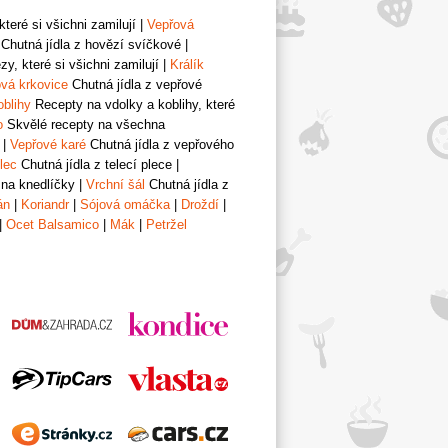
teré si všichni zamilují
|
Vepřová
Chutná jídla z hovězí svíčkové
|
y, které si všichni zamilují
|
Králík
vá krkovice
Chutná jídla z vepřové
oblihy
Recepty na vdolky a koblihy, které
o
Skvělé recepty na všechna
|
Vepřové karé
Chutná jídla z vepřového
lec
Chutná jídla z telecí plece
|
 na knedlíčky
|
Vrchní šál
Chutná jídla z
án
|
Koriandr
|
Sójová omáčka
|
Droždí
|
|
Ocet Balsamico
|
Mák
|
Petržel