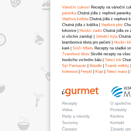
Vánoční cukroví
Recepty na vánoční cukr
panenka
Chutná jídla z vepřové panenky
Vepřová kotleta
Chutná jídla z vepřové k
Chutná jídla z králíka
|
Vepřová plec
Chut
krkovice
|
Hovězí zadní
Chutná jídla ze 
si všichni zamilují
|
Jehněčí kýta
Chutná 
bramborová těsta pro pečení
|
Hovězí kl
karé
|
Srnčí hřbety
Recepty na sladké srn
Tvarohové těsto
Skvělé recepty na všech
hovězího vrchního šálu
|
Telecí krk
Chutn
Sýr Parmazán
|
Mandle
|
Tvaroh měkký
kořenová
|
Fenykl
|
Kopr
|
Telecí maso
|
Recepty
O společno
Videa
Produkty
Rady a návody
Kariéra
Suroviny
Kontakt
Časopis
Zásady zp