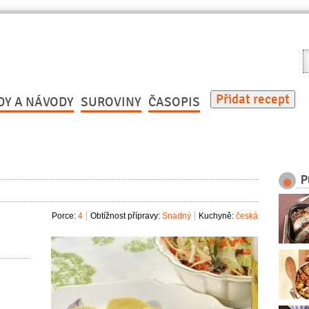
V
r
Přidat recept
DY A NÁVODY
SUROVINY
ČASOPIS
P
Porce:
4
Obtížnost přípravy:
Snadný
Kuchyně:
česká