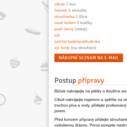
cibule
1 kus
česnek
2 stroužky
strouhanka
1 lžíce
nové koření
3 kuličky
pepř černý
(mletý)
sůl
petržel kadeřavá/kudrnka
sýr tvrdý
(na strouhání)
NÁKUPNÍ SEZNAM NA E-MAIL
Postup
přípravy
Bůček nakrájejte na plátky o tloušťce asi
Cibuli nakrájejte najemno a zpěňte na ole
trochou piva a vody, přidejte prolisova
pivem.
Před koncem přípravy přidejte strouhanku 
vydušenou šťávou. Porce posypte nast