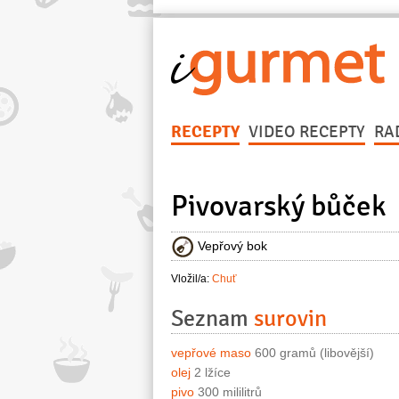
RECEPTY
VIDEO RECEPTY
RA
Pivovarský bůček
Vepřový bok
Vložil/a:
Chuť
Seznam
surovin
vepřové maso
600 gramů (libovější)
olej
2 lžíce
pivo
300 mililitrů