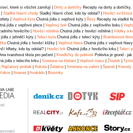
oví, které si všichni zamilují
|
Dorty a dortíčky
Recepty na dorty a dortíčky, k
|
Sladké hlavní chody
Sladký hlavní chod, kdo by odolal?
|
Hovězí svíčková
otlety
|
Vepřová kýta
Chutná jídla z vepřové kýty
|
Řezy
Recepty na sladké řez
ná jídla z vepřové plece
|
Vepřový bok
Chutná jídla z vepřového boku
|
Vepřo
zadního hovězího
|
Hovězí roštěná
Chutná jídla z hovězí roštěné
|
Vdolky a k
jídla z jehněčí kýty
|
Telecí kýta
Chutná jídla z telecí kýty
|
Bramborové těst
ižka
Chutná jídla z hovězí kližky
|
Vepřová hlava
Chutná jídla z vepřové hlavy
čí hřbety, kdo by odolal?
|
Hovězí krk
Chutná jídla z hovězího krku
|
Telecí p
na tvarohová těsta pro pečení
|
Knedlíčky do polévek
Polévka je grund - jak
á jídla z telecího krku
|
Smetana na šlehání
|
Vepřové maso
|
Žloutek
|
Tymi
|
Rajčatový protlak
|
Rukola
|
Želatina
|
Smetana na vaření
|
Špenát
|
Krevety
Kokos
|
Ananas
|
Avokádo
|
Brusinky
sti
racování