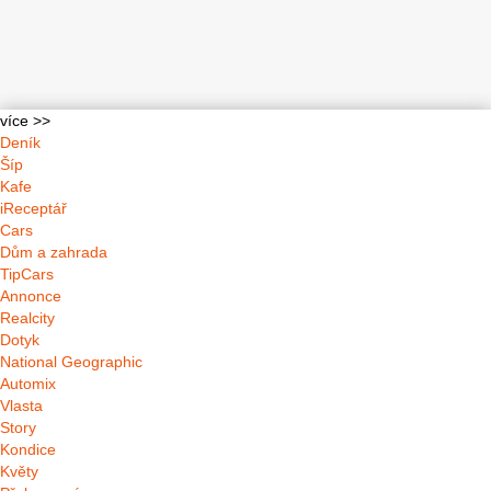
více >>
Deník
Šíp
Kafe
iReceptář
Cars
Dům a zahrada
TipCars
Annonce
Realcity
Dotyk
National Geographic
Automix
Vlasta
Story
Kondice
Květy