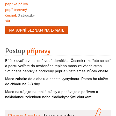
paprika pálivá
pepř barevný
česnek
3 stroužky
sůl
NÁKUPNÍ SEZNAM NA E-MAIL
Postup
přípravy
Bůček uvařte v osolené vodě doměkka. Česnek rozetřete se solí
a pastu vetřete do uvařeného teplého masa ze všech stran.
Smíchejte papriky a podrcený pepř a v této směsi bůček obalte.
Maso zabalte do alobalu a nechte vystydnout. Potom ho uložte
do chladu na 2-3 dny.
Maso nakrájejte na tenké plátky a podávejte s pečivem a
nakládanou zeleninou nebo sladkokyselými okurkami.