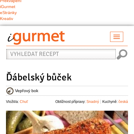
Překvapení
iGurmet
eStránky
Kreativ
Přepno
naviga
Vyhledat
recept
Ďábelský bůček
Vepřový bok
Vložil/a:
Chuť
Obtížnost přípravy:
Snadný
Kuchyně:
česká