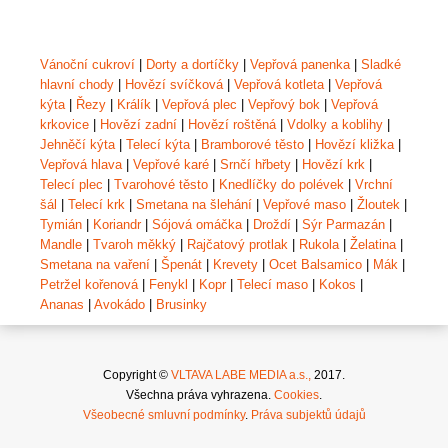
Vánoční cukroví
|
Dorty a dortíčky
|
Vepřová panenka
|
Sladké
hlavní chody
|
Hovězí svíčková
|
Vepřová kotleta
|
Vepřová
kýta
|
Řezy
|
Králík
|
Vepřová plec
|
Vepřový bok
|
Vepřová
krkovice
|
Hovězí zadní
|
Hovězí roštěná
|
Vdolky a koblihy
|
Jehněčí kýta
|
Telecí kýta
|
Bramborové těsto
|
Hovězí kližka
|
Vepřová hlava
|
Vepřové karé
|
Srnčí hřbety
|
Hovězí krk
|
Telecí plec
|
Tvarohové těsto
|
Knedlíčky do polévek
|
Vrchní
šál
|
Telecí krk
|
Smetana na šlehání
|
Vepřové maso
|
Žloutek
|
Tymián
|
Koriandr
|
Sójová omáčka
|
Droždí
|
Sýr Parmazán
|
Mandle
|
Tvaroh měkký
|
Rajčatový protlak
|
Rukola
|
Želatina
|
Smetana na vaření
|
Špenát
|
Krevety
|
Ocet Balsamico
|
Mák
|
Petržel kořenová
|
Fenykl
|
Kopr
|
Telecí maso
|
Kokos
|
Ananas
|
Avokádo
|
Brusinky
Copyright ©
VLTAVA LABE MEDIA a.s.,
2017.
Všechna práva vyhrazena.
Cookies
.
Všeobecné smluvní podmínky
.
Práva subjektů údajů