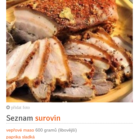
přidat foto
Seznam
surovin
vepřové maso
600 gramů (libovější)
paprika sladká