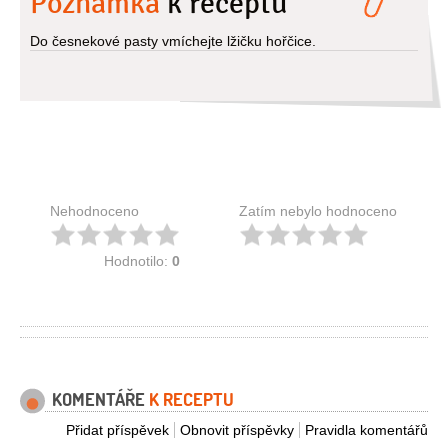
Poznámka
k receptu
Do česnekové pasty vmíchejte lžičku hořčice.
Nehodnoceno
Zatím nebylo hodnoceno
Hodnotilo:
0
KOMENTÁŘE
K RECEPTU
Přidat příspěvek
Obnovit příspěvky
Pravidla komentářů