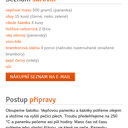
vepřové maso
500 gramů (panenka)
olivy
15 kusů (černé, nebo zelené)
cibule šalotka
4 kusy
hořčice celozrnná
2 lžíce
olej olivový
(panenský)
víno bílé
bramborová sláma
4 porce (nahrubo nastrouhané smažené
brambory)
pepř černý
(mletý)
sůl
NÁKUPNÍ SEZNAM NA E-MAIL
Postup
přípravy
Oloupeme šalotku. Vepřovou panenku a šalotky potřeme olejem
a vložíme na vyšší pečící plech. Troubu předehřejeme na 250
°C a panenku pečeme asi půl hodiny. Maso čas od času
polijeme jeho vlastní šťávou, ve které se peče. Panenku