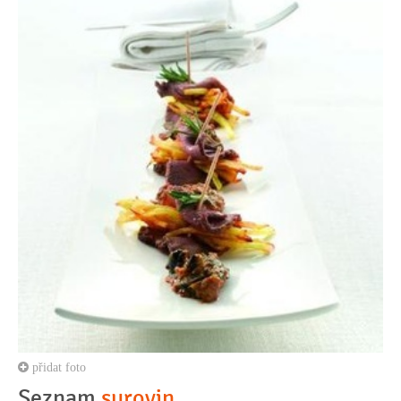
přidat foto
Seznam
surovin