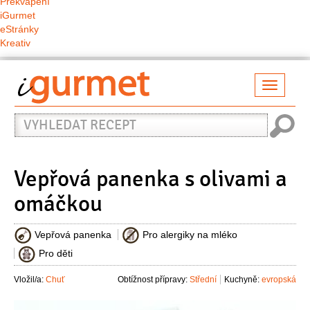
Překvapení
iGurmet
eStránky
Kreativ
Přepno
naviga
Vyhledat
recept
Vepřová panenka s olivami a
omáčkou
Vepřová panenka
Pro alergiky na mléko
Pro děti
Vložil/a:
Chuť
Obtížnost přípravy:
Střední
Kuchyně:
evropská