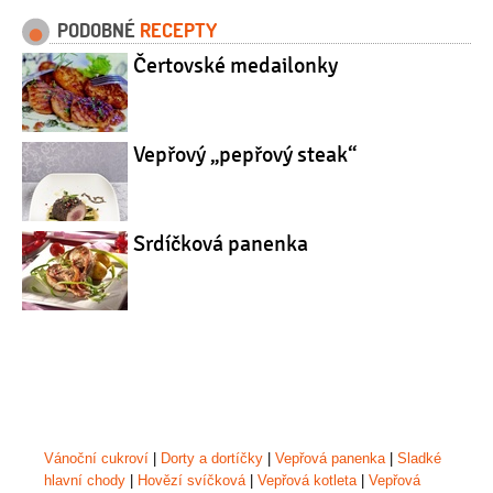
PODOBNÉ
RECEPTY
Čertovské medailonky
Vepřový „pepřový steak“
Srdíčková panenka
Vánoční cukroví
|
Dorty a dortíčky
|
Vepřová panenka
|
Sladké
hlavní chody
|
Hovězí svíčková
|
Vepřová kotleta
|
Vepřová