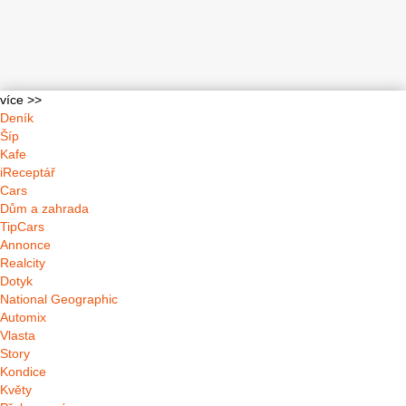
více >>
Deník
Šíp
Kafe
iReceptář
Cars
Dům a zahrada
TipCars
Annonce
Realcity
Dotyk
National Geographic
Automix
Vlasta
Story
Kondice
Květy