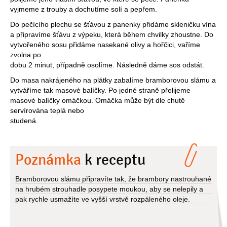
vyjmeme z trouby a dochutíme solí a pepřem.
Do pečícího plechu se šťávou z panenky přidáme skleničku vína
a připravíme šťávu z výpeku, která během chvilky zhoustne. Do
vytvořeného sosu přidáme nasekané olivy a hořčici, vaříme
zvolna po
dobu 2 minut, případně osolíme. Následně dáme sos odstát.
Do masa nakrájeného na plátky zabalíme bramborovou slámu a
vytváříme tak masové balíčky. Po jedné straně přelijeme
masové balíčky omáčkou. Omáčka může být dle chutě
servírována teplá nebo
studená.
Poznámka
k receptu
Bramborovou slámu připravíte tak, že brambory nastrouhané
na hrubém strouhadle posypete moukou, aby se nelepily a
pak rychle usmažíte ve vyšší vrstvě rozpáleného oleje.