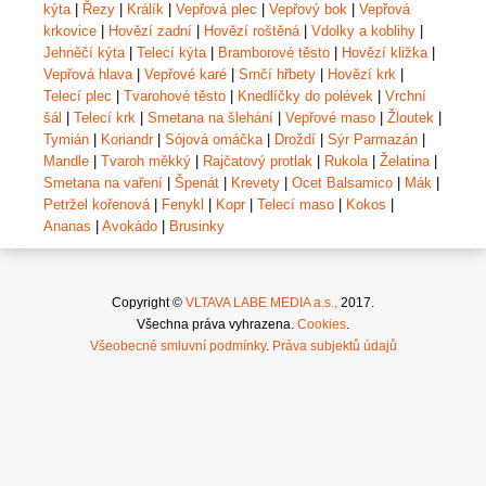
kýta
|
Řezy
|
Králík
|
Vepřová plec
|
Vepřový bok
|
Vepřová
krkovice
|
Hovězí zadní
|
Hovězí roštěná
|
Vdolky a koblihy
|
Jehněčí kýta
|
Telecí kýta
|
Bramborové těsto
|
Hovězí kližka
|
Vepřová hlava
|
Vepřové karé
|
Srnčí hřbety
|
Hovězí krk
|
Telecí plec
|
Tvarohové těsto
|
Knedlíčky do polévek
|
Vrchní
šál
|
Telecí krk
|
Smetana na šlehání
|
Vepřové maso
|
Žloutek
|
Tymián
|
Koriandr
|
Sójová omáčka
|
Droždí
|
Sýr Parmazán
|
Mandle
|
Tvaroh měkký
|
Rajčatový protlak
|
Rukola
|
Želatina
|
Smetana na vaření
|
Špenát
|
Krevety
|
Ocet Balsamico
|
Mák
|
Petržel kořenová
|
Fenykl
|
Kopr
|
Telecí maso
|
Kokos
|
Ananas
|
Avokádo
|
Brusinky
Copyright ©
VLTAVA LABE MEDIA a.s.,
2017.
Všechna práva vyhrazena.
Cookies
.
Všeobecné smluvní podmínky
.
Práva subjektů údajů