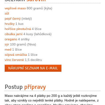
vepřové maso
800 gramů (kýta)
sůl
pepř černý
(mletý)
hrušky
1 kus
hořčice plnotučná
4 lžíce
cibulka jarní
4 kusy (lahůdková)
oregano
4 snítky
sýr
100 gramů (Niva)
med
1 lžíce
sójová omáčka
1 lžíce
víno červené
1,5 decilitru
NÁKUPNÍ SEZNAM NA E-MAIL
Postup
přípravy
Maso nakrájíme na 4 plátky po 200 g a každý ještě rozkrojíme
tak, aby vznikly co největší tenké plátky. Hodně je naklepeme, z
obou stran osolíme a opepříme. Hrušku omyjeme, zbavíme