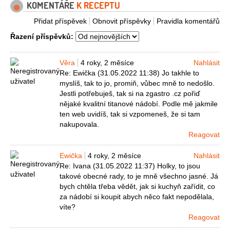
KOMENTÁŘE
K RECEPTU
Přidat příspěvek
Obnovit příspěvky
Pravidla komentářů
Řazení příspěvků:
Věra
4 roky, 2 měsíce
Nahlásit
Re: Ewička (31.05.2022 11:38) Jo takhle to
myslíš, tak to jo, promiň, vůbec mně to nedošlo.
Jestli potřebuješ, tak si na zgastro .cz pořiď
nějaké kvalitní titanové nádobí. Podle mě jakmile
ten web uvidíš, tak si vzpomeneš, že si tam
nakupovala.
Reagovat
Ewička
4 roky, 2 měsíce
Nahlásit
Re: Ivana (31.05.2022 11:37) Holky, to jsou
takové obecné rady, to je mně všechno jasné. Já
bych chtěla třeba vědět, jak si kuchyň zařídit, co
za nádobí si koupit abych něco fakt nepodělala,
víte?
Reagovat