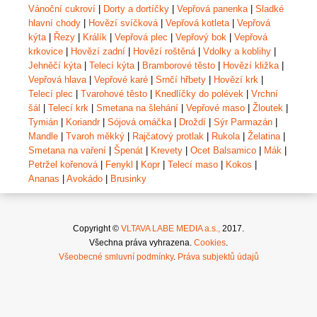
Vánoční cukroví
|
Dorty a dortíčky
|
Vepřová panenka
|
Sladké
hlavní chody
|
Hovězí svíčková
|
Vepřová kotleta
|
Vepřová
kýta
|
Řezy
|
Králík
|
Vepřová plec
|
Vepřový bok
|
Vepřová
krkovice
|
Hovězí zadní
|
Hovězí roštěná
|
Vdolky a koblihy
|
Jehněčí kýta
|
Telecí kýta
|
Bramborové těsto
|
Hovězí kližka
|
Vepřová hlava
|
Vepřové karé
|
Srnčí hřbety
|
Hovězí krk
|
Telecí plec
|
Tvarohové těsto
|
Knedlíčky do polévek
|
Vrchní
šál
|
Telecí krk
|
Smetana na šlehání
|
Vepřové maso
|
Žloutek
|
Tymián
|
Koriandr
|
Sójová omáčka
|
Droždí
|
Sýr Parmazán
|
Mandle
|
Tvaroh měkký
|
Rajčatový protlak
|
Rukola
|
Želatina
|
Smetana na vaření
|
Špenát
|
Krevety
|
Ocet Balsamico
|
Mák
|
Petržel kořenová
|
Fenykl
|
Kopr
|
Telecí maso
|
Kokos
|
Ananas
|
Avokádo
|
Brusinky
Copyright ©
VLTAVA LABE MEDIA a.s.,
2017.
Všechna práva vyhrazena.
Cookies
.
Všeobecné smluvní podmínky
.
Práva subjektů údajů