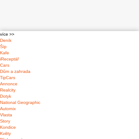
více >>
Deník
Šíp
Kafe
iReceptář
Cars
Dům a zahrada
TipCars
Annonce
Realcity
Dotyk
National Geographic
Automix
Vlasta
Story
Kondice
Květy