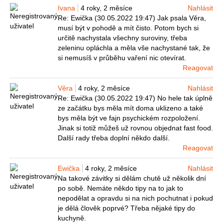
Ivana
4 roky, 2 měsíce
Nahlásit
Re: Ewička (30.05.2022 19:47) Jak psala Věra,
musí být v pohodě a mít čisto. Potom bych si
určitě nachystala všechny suroviny, třeba
zeleninu opláchla a měla vše nachystané tak, že
si nemusíš v průběhu vaření nic otevírat.
Reagovat
Věra
4 roky, 2 měsíce
Nahlásit
Re: Ewička (30.05.2022 19:47) No hele tak úplně
ze začátku bys měla mít doma uklizeno a také
bys měla být ve fajn psychickém rozpoložení.
Jinak si totiž můžeš už rovnou objednat fast food.
Další rady třeba doplní někdo další.
Reagovat
Ewička
4 roky, 2 měsíce
Nahlásit
Na takové závitky si dělám chutě už několik dní
po sobě. Nemáte někdo tipy na to jak to
nepodělat a opravdu si na nich pochutnat i pokud
je dělá člověk poprvé? Třeba nějaké tipy do
kuchyně.