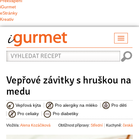
Překvapení
iGurmet
eStránky
Kreativ
Přepno
naviga
Vyhledat
recept
Vepřové závitky s hruškou na
medu
Vepřová kýta
Pro alergiky na mléko
Pro děti
Pro celiaky
Pro diabetiky
Vložil/a:
Alena Kozáčiková
Obtížnost přípravy:
Střední
Kuchyně:
česká