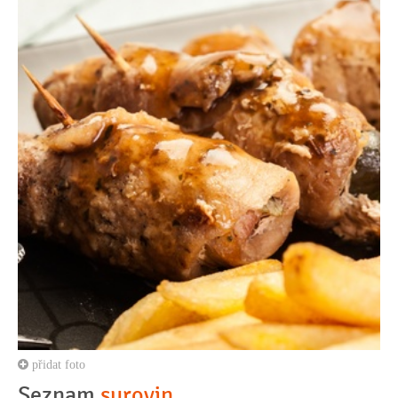
přidat foto
Seznam
surovin