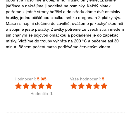
jádřince a nakrájíme ji podélně na osminky. Každý plátek
potřeme z jedné strany hořčicí a do středu dáme dvě osminky
hrušky, jednu očištěnou cibulku, snítku oregana a 2 plátky sýra.
Maso i s náplní stočíme do závitků, ovážeme je kuchyňskou nití
a spojíme ještě párátky. Závitky potřeme ze všech stran medem
smíchaným se sójovou omáčkou a poklademe je do zapékací
misky. Vložíme do trouby vyhřáté na 200 °C a pečeme asi 30
minut. Během pečení maso podléváme červeným vínem.
Hodnocení:
5,0
/5
Vaše hodnocení:
5
Hodnotilo:
1