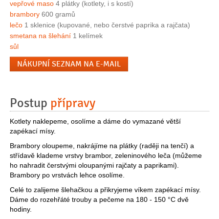
vepřové maso
4 plátky (kotlety, i s kostí)
brambory
600 gramů
lečo
1 sklenice (kupované, nebo čerstvé paprika a rajčata)
smetana na šlehání
1 kelímek
sůl
NÁKUPNÍ SEZNAM NA E-MAIL
Postup
přípravy
Kotlety naklepeme, osolíme a dáme do vymazané větší
zapékací mísy.
Brambory oloupeme, nakrájíme na plátky (raději na tenčí) a
střídavě klademe vrstvy brambor, zeleninového leča (můžeme
ho nahradit čerstvými oloupanými rajčaty a paprikami).
Brambory po vrstvách lehce osolíme.
Celé to zalijeme šlehačkou a přikryjeme víkem zapékací mísy.
Dáme do rozehřáté trouby a pečeme na 180 - 150 °C dvě
hodiny.