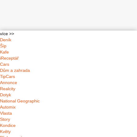
více >>
Deník
Šíp
Kafe
iReceptář
Cars
Dům a zahrada
TipCars
Annonce
Realcity
Dotyk
National Geographic
Automix
Vlasta
Story
Kondice
Květy