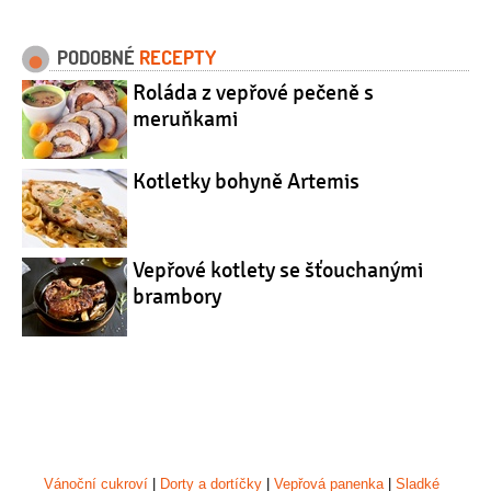
PODOBNÉ
RECEPTY
Roláda z vepřové pečeně s
meruňkami
Kotletky bohyně Artemis
Vepřové kotlety se šťouchanými
brambory
Vánoční cukroví
|
Dorty a dortíčky
|
Vepřová panenka
|
Sladké