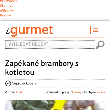
Překvapení
iGurmet
eStránky
Kreativ
Přepno
naviga
Vyhledat
recept
Zapékané brambory s
kotletou
Vepřová kotleta
Vložil/a:
Chuť
Obtížnost přípravy:
Snadný
Kuchyně:
česká