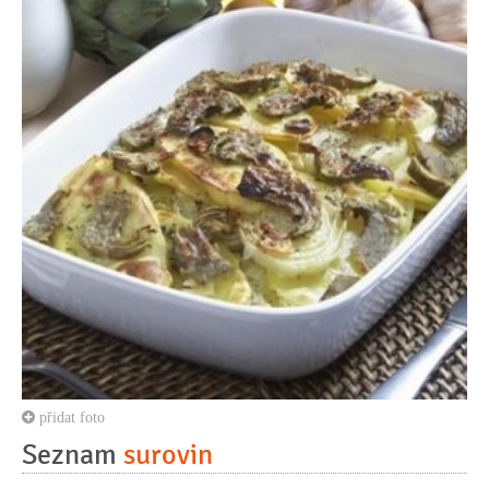
přidat foto
Seznam
surovin