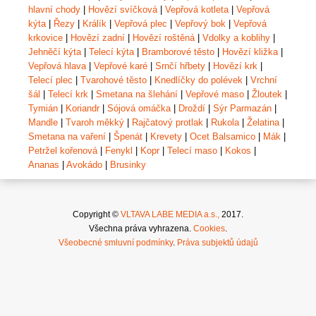
hlavní chody
|
Hovězí svíčková
|
Vepřová kotleta
|
Vepřová
kýta
|
Řezy
|
Králík
|
Vepřová plec
|
Vepřový bok
|
Vepřová
krkovice
|
Hovězí zadní
|
Hovězí roštěná
|
Vdolky a koblihy
|
Jehněčí kýta
|
Telecí kýta
|
Bramborové těsto
|
Hovězí kližka
|
Vepřová hlava
|
Vepřové karé
|
Srnčí hřbety
|
Hovězí krk
|
Telecí plec
|
Tvarohové těsto
|
Knedlíčky do polévek
|
Vrchní
šál
|
Telecí krk
|
Smetana na šlehání
|
Vepřové maso
|
Žloutek
|
Tymián
|
Koriandr
|
Sójová omáčka
|
Droždí
|
Sýr Parmazán
|
Mandle
|
Tvaroh měkký
|
Rajčatový protlak
|
Rukola
|
Želatina
|
Smetana na vaření
|
Špenát
|
Krevety
|
Ocet Balsamico
|
Mák
|
Petržel kořenová
|
Fenykl
|
Kopr
|
Telecí maso
|
Kokos
|
Ananas
|
Avokádo
|
Brusinky
Copyright ©
VLTAVA LABE MEDIA a.s.,
2017.
Všechna práva vyhrazena.
Cookies
.
Všeobecné smluvní podmínky
.
Práva subjektů údajů