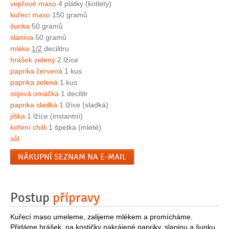
vepřové maso
4 plátky (kotlety)
kuřecí maso
150 gramů
šunka
50 gramů
slanina
50 gramů
mléko
1/2
decilitru
hrášek zelený
2 lžíce
paprika červená
1 kus
paprika zelená
1 kus
sójová omáčka
1 decilitr
paprika sladká
1 lžíce (sladká)
jíška
1 lžíce (instantní)
koření chilli
1 špetka (mleté)
sůl
NÁKUPNÍ SEZNAM NA E-MAIL
Postup
přípravy
Kuřecí maso umeleme, zalijeme mlékem a promícháme.
Přidáme hrášek, na kostičky nakrájené papriky, slaninu a šunku,