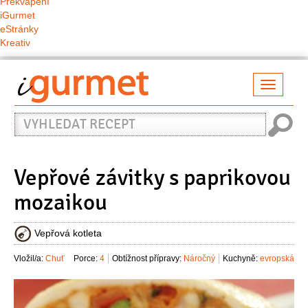
Překvapení
iGurmet
eStránky
Kreativ
Přepno
naviga
Vyhledat
recept
Vepřové závitky s paprikovou
mozaikou
Vepřová kotleta
Vložil/a:
Chuť
Porce:
4
Obtížnost přípravy:
Náročný
Kuchyně:
evropská