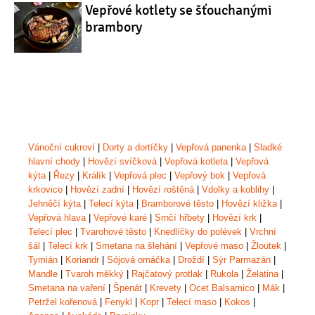
Vepřové kotlety se šťouchanými
brambory
Vánoční cukroví
|
Dorty a dortíčky
|
Vepřová panenka
|
Sladké
hlavní chody
|
Hovězí svíčková
|
Vepřová kotleta
|
Vepřová
kýta
|
Řezy
|
Králík
|
Vepřová plec
|
Vepřový bok
|
Vepřová
krkovice
|
Hovězí zadní
|
Hovězí roštěná
|
Vdolky a koblihy
|
Jehněčí kýta
|
Telecí kýta
|
Bramborové těsto
|
Hovězí kližka
|
Vepřová hlava
|
Vepřové karé
|
Srnčí hřbety
|
Hovězí krk
|
Telecí plec
|
Tvarohové těsto
|
Knedlíčky do polévek
|
Vrchní
šál
|
Telecí krk
|
Smetana na šlehání
|
Vepřové maso
|
Žloutek
|
Tymián
|
Koriandr
|
Sójová omáčka
|
Droždí
|
Sýr Parmazán
|
Mandle
|
Tvaroh měkký
|
Rajčatový protlak
|
Rukola
|
Želatina
|
Smetana na vaření
|
Špenát
|
Krevety
|
Ocet Balsamico
|
Mák
|
Petržel kořenová
|
Fenykl
|
Kopr
|
Telecí maso
|
Kokos
|