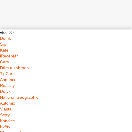
více >>
Deník
Šíp
Kafe
iReceptář
Cars
Dům a zahrada
TipCars
Annonce
Realcity
Dotyk
National Geographic
Automix
Vlasta
Story
Kondice
Květy