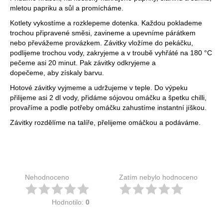
mletou papriku a sůl a promícháme.
Kotlety vykostíme a rozklepeme dotenka. Každou poklademe
trochou připravené směsi, zavineme a upevníme párátkem
nebo převážeme provázkem. Závitky vložíme do pekáčku,
podlijeme trochou vody, zakryjeme a v troubě vyhřáté na 180 °C
pečeme asi 20 minut. Pak závitky odkryjeme a
dopečeme, aby získaly barvu.
Hotové závitky vyjmeme a udržujeme v teple. Do výpeku
přilijeme asi 2 dl vody, přidáme sójovou omáčku a špetku chilli,
provaříme a podle potřeby omáčku zahustíme instantní jíškou.
Závitky rozdělíme na talíře, přelijeme omáčkou a podáváme.
Nehodnoceno
Zatím nebylo hodnoceno
Hodnotilo:
0