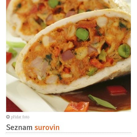
přidat foto
Seznam
surovin