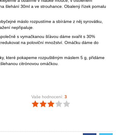
 naklepeme a obalíme v hladké mouce, v osoleném
na šlehání 30ml a ve strouhance. Obalený řízek pomalu
obyčejné máslo rozpustíme a sbíráme z něj syrovátku,
mažení nepřipaluje.
společně s vymačkanou šťávou dáme svařit s 30%
zredukovat na poloviční množství. Omáčku dáme do
líčky, které pokapeme rozpuštěným máslem 5 g, přidáme
ašlehanou citrónovou omáčkou.
Vaše hodnocení:
3