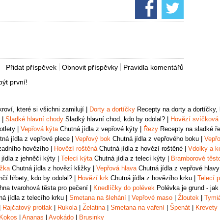
Přidat příspěvek
Obnovit příspěvky
Pravidla komentářů
ýt první!
oví, které si všichni zamilují
|
Dorty a dortíčky
Recepty na dorty a dortíčky, k
|
Sladké hlavní chody
Sladký hlavní chod, kdo by odolal?
|
Hovězí svíčková
otlety
|
Vepřová kýta
Chutná jídla z vepřové kýty
|
Řezy
Recepty na sladké řez
ná jídla z vepřové plece
|
Vepřový bok
Chutná jídla z vepřového boku
|
Vepřo
zadního hovězího
|
Hovězí roštěná
Chutná jídla z hovězí roštěné
|
Vdolky a k
jídla z jehněčí kýty
|
Telecí kýta
Chutná jídla z telecí kýty
|
Bramborové těst
ižka
Chutná jídla z hovězí kližky
|
Vepřová hlava
Chutná jídla z vepřové hlavy
čí hřbety, kdo by odolal?
|
Hovězí krk
Chutná jídla z hovězího krku
|
Telecí p
na tvarohová těsta pro pečení
|
Knedlíčky do polévek
Polévka je grund - jak
á jídla z telecího krku
|
Smetana na šlehání
|
Vepřové maso
|
Žloutek
|
Tymi
|
Rajčatový protlak
|
Rukola
|
Želatina
|
Smetana na vaření
|
Špenát
|
Krevety
Kokos
|
Ananas
|
Avokádo
|
Brusinky