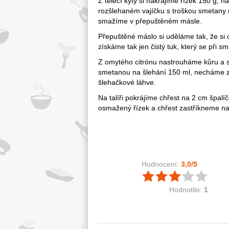
Z telecí kýty si nakrájíme řízek 150 g,
rozšlehaném vajíčku s troškou smetany 
smažíme v přepuštěném másle.
Přepuštěné máslo si uděláme tak, že si 
získáme tak jen čistý tuk, který se při s
Z omytého citrónu nastrouháme kůru a 
smetanou na šlehání 150 ml, necháme 
šlehačkové láhve.
Na talíři pokrájíme chřest na 2 cm špa
osmažený řízek a chřest zastříkneme n
Hodnocení:
3,0
/5
Hodnotilo:
1