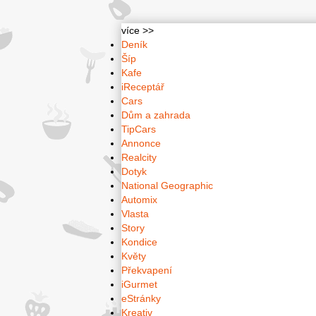
více >>
Deník
Šíp
Kafe
iReceptář
Cars
Dům a zahrada
TipCars
Annonce
Realcity
Dotyk
National Geographic
Automix
Vlasta
Story
Kondice
Květy
Překvapení
iGurmet
eStránky
Kreativ