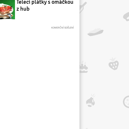
Telecí plátky s omáčkou
z hub