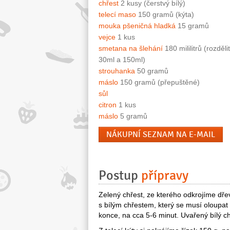
chřest
2 kusy (čerstvý bílý)
telecí maso
150 gramů (kýta)
mouka pšeničná hladká
15 gramů
vejce
1 kus
smetana na šlehání
180 mililitrů (rozděli
30ml a 150ml)
strouhanka
50 gramů
máslo
150 gramů (přepuštěné)
sůl
citron
1 kus
máslo
5 gramů
NÁKUPNÍ SEZNAM NA E-MAIL
Postup
přípravy
Zelený chřest, ze kterého odkrojíme dř
s bílým chřestem, který se musí oloupat
konce, na cca 5-6 minut. Uvařený bílý c