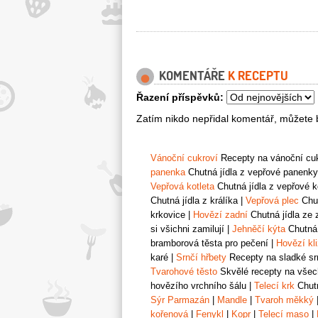
KOMENTÁŘE
K RECEPTU
Řazení příspěvků:
Zatím nikdo nepřidal komentář, můžete b
Vánoční cukroví
Recepty na vánoční cukr
panenka
Chutná jídla z vepřové panenky
Vepřová kotleta
Chutná jídla z vepřové k
Chutná jídla z králíka
|
Vepřová plec
Chut
krkovice
|
Hovězí zadní
Chutná jídla ze 
si všichni zamilují
|
Jehněčí kýta
Chutná 
bramborová těsta pro pečení
|
Hovězí kl
karé
|
Srnčí hřbety
Recepty na sladké srn
Tvarohové těsto
Skvělé recepty na všech
hovězího vrchního šálu
|
Telecí krk
Chutn
Sýr Parmazán
|
Mandle
|
Tvaroh měkký
kořenová
|
Fenykl
|
Kopr
|
Telecí maso
|