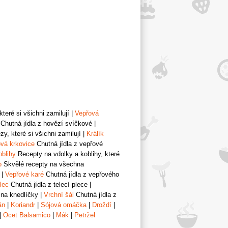
teré si všichni zamilují
|
Vepřová
Chutná jídla z hovězí svíčkové
|
y, které si všichni zamilují
|
Králík
vá krkovice
Chutná jídla z vepřové
oblihy
Recepty na vdolky a koblihy, které
o
Skvělé recepty na všechna
|
Vepřové karé
Chutná jídla z vepřového
lec
Chutná jídla z telecí plece
|
 na knedlíčky
|
Vrchní šál
Chutná jídla z
án
|
Koriandr
|
Sójová omáčka
|
Droždí
|
|
Ocet Balsamico
|
Mák
|
Petržel