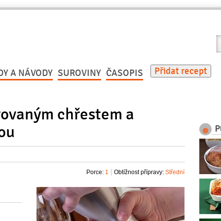
V
r
Přidat recept
DY A NÁVODY
SUROVINY
ČASOPIS
šírovaným chřestem a
ou
P
Porce:
1
Obtížnost přípravy:
Střední