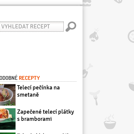
yhledat
ecept
ODOBNÉ
RECEPTY
Telecí pečínka na
smetaně
Zapečené telecí plátky
s bramborami