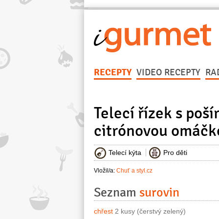
RECEPTY
VIDEO RECEPTY
RA
Telecí řízek s po
citrónovou omáčk
Telecí kýta
Pro děti
Vložil/a:
Chuť a styl.cz
Seznam
surovin
chřest
2 kusy (čerstvý zelený)