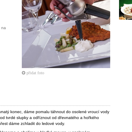
t na
přidat foto
evnatý konec, dáme pomalu táhnout do osolené vroucí vody
 od tvrdé slupky a odříznout od dřevnatého a hořkého
hřest dáme zchladit do ledové vody.