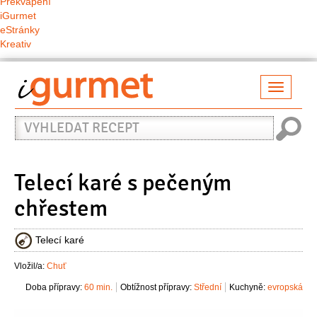
Překvapení
iGurmet
eStránky
Kreativ
Přepno
naviga
Vyhledat
recept
Telecí karé s pečeným
chřestem
Telecí karé
Vložil/a:
Chuť
Doba přípravy:
60 min.
Obtížnost přípravy:
Střední
Kuchyně:
evropská