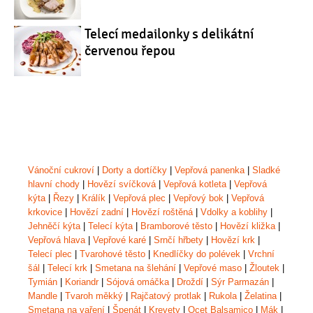
Telecí medailonky s delikátní
červenou řepou
Vánoční cukroví
|
Dorty a dortíčky
|
Vepřová panenka
|
Sladké
hlavní chody
|
Hovězí svíčková
|
Vepřová kotleta
|
Vepřová
kýta
|
Řezy
|
Králík
|
Vepřová plec
|
Vepřový bok
|
Vepřová
krkovice
|
Hovězí zadní
|
Hovězí roštěná
|
Vdolky a koblihy
|
Jehněčí kýta
|
Telecí kýta
|
Bramborové těsto
|
Hovězí kližka
|
Vepřová hlava
|
Vepřové karé
|
Srnčí hřbety
|
Hovězí krk
|
Telecí plec
|
Tvarohové těsto
|
Knedlíčky do polévek
|
Vrchní
šál
|
Telecí krk
|
Smetana na šlehání
|
Vepřové maso
|
Žloutek
|
Tymián
|
Koriandr
|
Sójová omáčka
|
Droždí
|
Sýr Parmazán
|
Mandle
|
Tvaroh měkký
|
Rajčatový protlak
|
Rukola
|
Želatina
|
Smetana na vaření
|
Špenát
|
Krevety
|
Ocet Balsamico
|
Mák
|