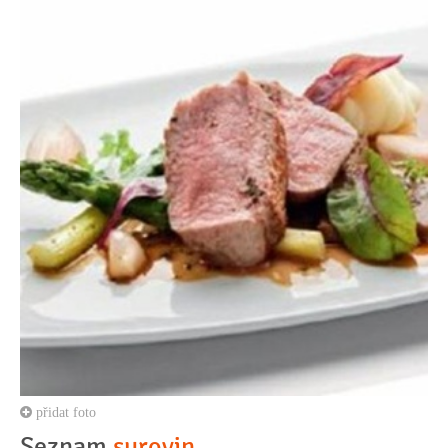
přidat foto
Seznam
surovin