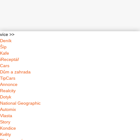
více >>
Deník
Šíp
Kafe
iReceptář
Cars
Dům a zahrada
TipCars
Annonce
Realcity
Dotyk
National Geographic
Automix
Vlasta
Story
Kondice
Květy