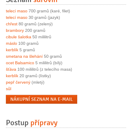
telecí maso
700 gramů (karé, filet)
telecí maso
30 gramů (jazyk)
chřest
80 gramů (zelený)
brambory
200 gramů
cibule šalotka
50 mililitrů
máslo
100 gramů
kerblík
5 gramů
smetana na šlehání
50 gramů
ocet Balsamico
5 mililitrů (bílý)
šťáva
100 mililitrů (z telecího masa)
kerblík
20 gramů (lístky)
pepř červený
(mletý)
sůl
NÁKUPNÍ SEZNAM NA E-MAIL
Postup
přípravy