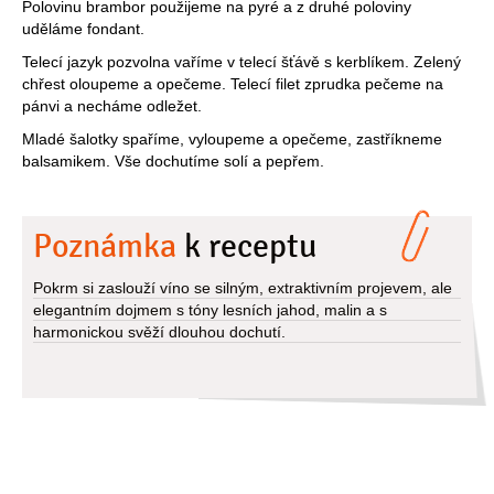
Polovinu brambor použijeme na pyré a z druhé poloviny
uděláme fondant.
Telecí jazyk pozvolna vaříme v telecí šťávě s kerblíkem. Zelený
chřest oloupeme a opečeme. Telecí filet zprudka pečeme na
pánvi a necháme odležet.
Mladé šalotky spaříme, vyloupeme a opečeme, zastříkneme
balsamikem. Vše dochutíme solí a pepřem.
Poznámka
k receptu
Pokrm si zaslouží víno se silným, extraktivním projevem, ale
elegantním dojmem s tóny lesních jahod, malin a s
harmonickou svěží dlouhou dochutí.