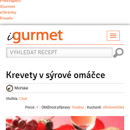
Překvapení
iGurmet
eStránky
Kreativ
Přepno
naviga
Vyhledat
recept
Krevety v sýrové omáčce
Mořské
Vložil/a:
Chuť
Porce:
4
Obtížnost přípravy:
Snadný
Kuchyně:
středomořská