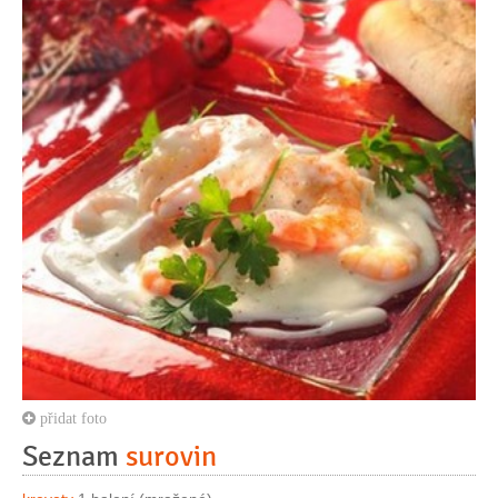
přidat foto
Seznam
surovin