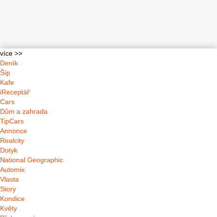
více >>
Deník
Šíp
Kafe
iReceptář
Cars
Dům a zahrada
TipCars
Annonce
Realcity
Dotyk
National Geographic
Automix
Vlasta
Story
Kondice
Květy