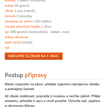
krevety
1 balení (mražené)
máslo
50 gramů
cibule
1 kus (menší)
česnek
3 stroužky
smetana na vaření
150 mililitrů
mouka pšeničná hladká
1 lžíce
sýr
200 gramů (nastrouhaný - eidam, niva)
šťáva citronová
pepř černý
(mletý)
sůl
NÁKUPNÍ SEZNAM NA E-MAIL
Postup
přípravy
Máslo rozpusťte na pánvi, přidejte najemno nakrájenou cibulku
a pokrájený česnek.
Až cibule zesklovatí, poprašte ji moukou a nechte zpěnit. Přilijte
smetanu, přiveďte k varu a chvíli povařte. Ochuťte solí, pepřem
a citronovou šťávou.