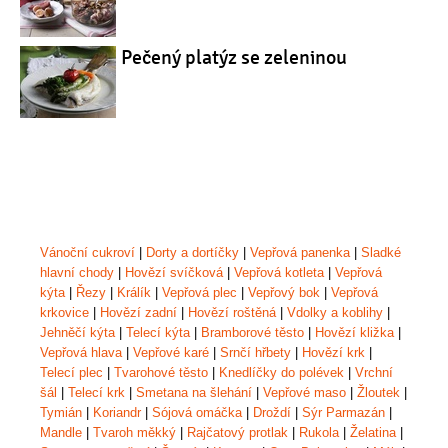
Pečený platýz se zeleninou
Vánoční cukroví
|
Dorty a dortíčky
|
Vepřová panenka
|
Sladké
hlavní chody
|
Hovězí svíčková
|
Vepřová kotleta
|
Vepřová
kýta
|
Řezy
|
Králík
|
Vepřová plec
|
Vepřový bok
|
Vepřová
krkovice
|
Hovězí zadní
|
Hovězí roštěná
|
Vdolky a koblihy
|
Jehněčí kýta
|
Telecí kýta
|
Bramborové těsto
|
Hovězí kližka
|
Vepřová hlava
|
Vepřové karé
|
Srnčí hřbety
|
Hovězí krk
|
Telecí plec
|
Tvarohové těsto
|
Knedlíčky do polévek
|
Vrchní
šál
|
Telecí krk
|
Smetana na šlehání
|
Vepřové maso
|
Žloutek
|
Tymián
|
Koriandr
|
Sójová omáčka
|
Droždí
|
Sýr Parmazán
|
Mandle
|
Tvaroh měkký
|
Rajčatový protlak
|
Rukola
|
Želatina
|