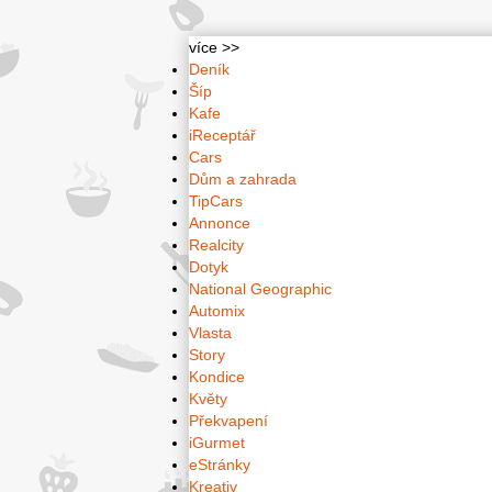
více >>
Deník
Šíp
Kafe
iReceptář
Cars
Dům a zahrada
TipCars
Annonce
Realcity
Dotyk
National Geographic
Automix
Vlasta
Story
Kondice
Květy
Překvapení
iGurmet
eStránky
Kreativ