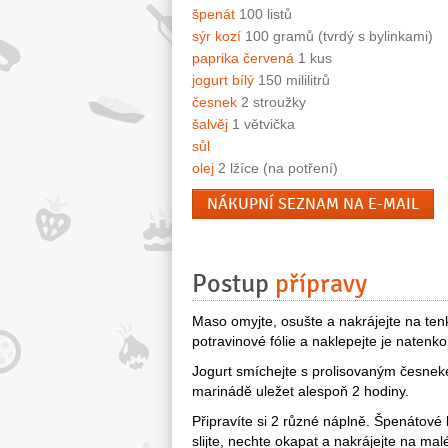
špenát
100 listů
sýr kozí
100 gramů (tvrdý s bylinkami)
paprika červená
1 kus
jogurt bílý
150 mililitrů
česnek
2 stroužky
šalvěj
1 větvička
sůl
olej
2 lžíce (na potření)
NÁKUPNÍ SEZNAM NA E-MAIL
Postup
přípravy
Maso omyjte, osušte a nakrájejte na tenk
potravinové fólie a naklepejte je natenko
Jogurt smíchejte s prolisovaným česnekem
marinádě uležet alespoň 2 hodiny.
Připravíte si 2 různé náplně. Špenátové l
slijte, nechte okapat a nakrájejte na ma