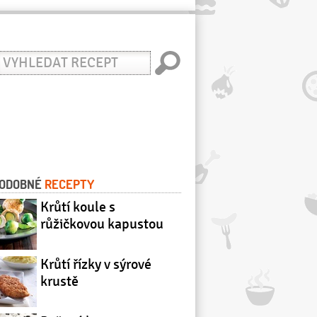
yhledat
ecept
ODOBNÉ
RECEPTY
Krůtí koule s
růžičkovou kapustou
Krůtí řízky v sýrové
krustě