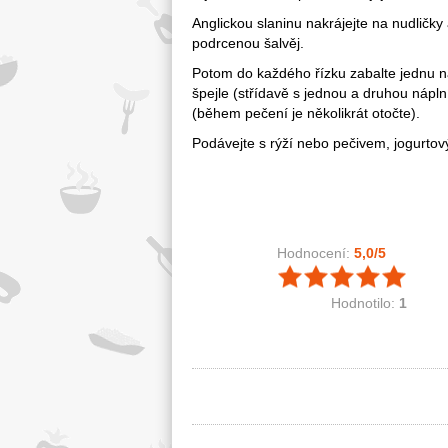
Anglickou slaninu nakrájejte na nudličk
podrcenou šalvěj.
Potom do každého řízku zabalte jednu ná
špejle (střídavě s jednou a druhou náplní
(během pečení je několikrát otočte).
Podávejte s rýží nebo pečivem, jogurto
Hodnocení:
5,0
/5
Hodnotilo:
1