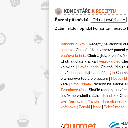
KOMENTÁŘE
K RECEPTU
Řazení příspěvků:
Zatím nikdo nepřidal komentář, můžete b
Vánoční cukroví
Recepty na vánoční cukr
panenka
Chutná jídla z vepřové panenky
Vepřová kotleta
Chutná jídla z vepřové k
Chutná jídla z králíka
|
Vepřová plec
Chut
krkovice
|
Hovězí zadní
Chutná jídla ze 
si všichni zamilují
|
Jehněčí kýta
Chutná 
bramborová těsta pro pečení
|
Hovězí kl
karé
|
Srnčí hřbety
Recepty na sladké srn
Tvarohové těsto
Skvělé recepty na všech
hovězího vrchního šálu
|
Telecí krk
Chutn
Sýr Parmazán
|
Mandle
|
Tvaroh měkký
kořenová
|
Fenykl
|
Kopr
|
Telecí maso
|