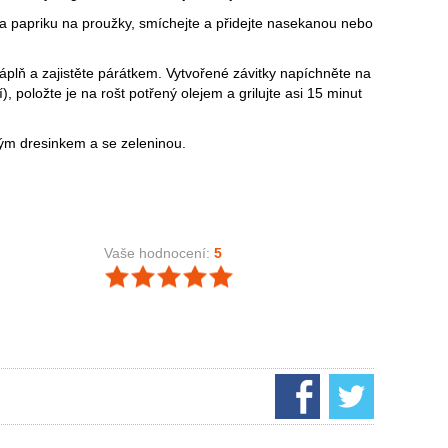
y a papriku na proužky, smíchejte a přidejte nasekanou nebo
plň a zajistěte párátkem. Vytvořené závitky napíchněte na
), položte je na rošt potřený olejem a grilujte asi 15 minut
vým dresinkem a se zeleninou.
Vaše hodnocení:
5