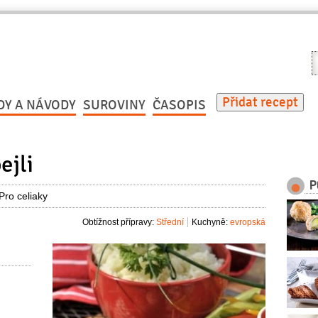
V
r
Přidat recept
DY A NÁVODY
SUROVINY
ČASOPIS
ejli
P
Pro celiaky
Obtížnost přípravy:
Střední
Kuchyně:
evropská