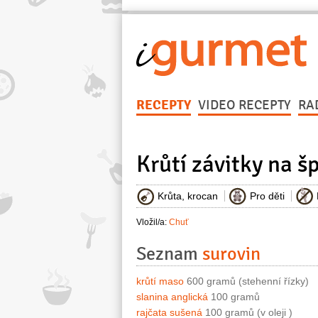
RECEPTY
VIDEO RECEPTY
RA
Krůtí závitky na šp
Krůta, krocan
Pro děti
Vložil/a:
Chuť
Seznam
surovin
krůtí maso
600 gramů (stehenní řízky)
slanina anglická
100 gramů
rajčata sušená
100 gramů (v oleji )