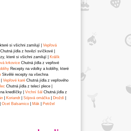
teré si všichni zamilují
|
Vepřová
Chutná jídla z hovězí svíčkové
|
y, které si všichni zamilují
|
Králík
vá krkovice
Chutná jídla z vepřové
oblihy
Recepty na vdolky a koblihy, které
o
Skvělé recepty na všechna
|
Vepřové karé
Chutná jídla z vepřového
lec
Chutná jídla z telecí plece
|
 na knedlíčky
|
Vrchní šál
Chutná jídla z
án
|
Koriandr
|
Sójová omáčka
|
Droždí
|
|
Ocet Balsamico
|
Mák
|
Petržel