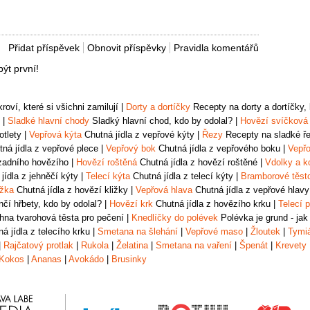
Přidat příspěvek
Obnovit příspěvky
Pravidla komentářů
ýt první!
oví, které si všichni zamilují
|
Dorty a dortíčky
Recepty na dorty a dortíčky, k
|
Sladké hlavní chody
Sladký hlavní chod, kdo by odolal?
|
Hovězí svíčková
otlety
|
Vepřová kýta
Chutná jídla z vepřové kýty
|
Řezy
Recepty na sladké řez
ná jídla z vepřové plece
|
Vepřový bok
Chutná jídla z vepřového boku
|
Vepřo
zadního hovězího
|
Hovězí roštěná
Chutná jídla z hovězí roštěné
|
Vdolky a k
jídla z jehněčí kýty
|
Telecí kýta
Chutná jídla z telecí kýty
|
Bramborové těst
ižka
Chutná jídla z hovězí kližky
|
Vepřová hlava
Chutná jídla z vepřové hlavy
čí hřbety, kdo by odolal?
|
Hovězí krk
Chutná jídla z hovězího krku
|
Telecí p
na tvarohová těsta pro pečení
|
Knedlíčky do polévek
Polévka je grund - jak
á jídla z telecího krku
|
Smetana na šlehání
|
Vepřové maso
|
Žloutek
|
Tymi
|
Rajčatový protlak
|
Rukola
|
Želatina
|
Smetana na vaření
|
Špenát
|
Krevety
Kokos
|
Ananas
|
Avokádo
|
Brusinky