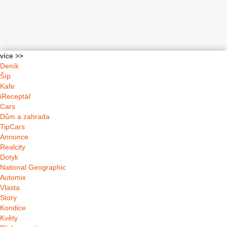
více >>
Deník
Šíp
Kafe
iReceptář
Cars
Dům a zahrada
TipCars
Annonce
Realcity
Dotyk
National Geographic
Automix
Vlasta
Story
Kondice
Květy