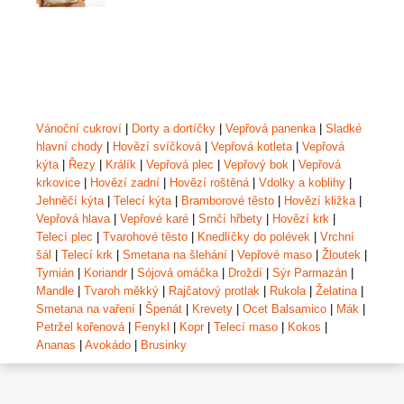
Vánoční cukroví
|
Dorty a dortíčky
|
Vepřová panenka
|
Sladké
hlavní chody
|
Hovězí svíčková
|
Vepřová kotleta
|
Vepřová
kýta
|
Řezy
|
Králík
|
Vepřová plec
|
Vepřový bok
|
Vepřová
krkovice
|
Hovězí zadní
|
Hovězí roštěná
|
Vdolky a koblihy
|
Jehněčí kýta
|
Telecí kýta
|
Bramborové těsto
|
Hovězí kližka
|
Vepřová hlava
|
Vepřové karé
|
Srnčí hřbety
|
Hovězí krk
|
Telecí plec
|
Tvarohové těsto
|
Knedlíčky do polévek
|
Vrchní
šál
|
Telecí krk
|
Smetana na šlehání
|
Vepřové maso
|
Žloutek
|
Tymián
|
Koriandr
|
Sójová omáčka
|
Droždí
|
Sýr Parmazán
|
Mandle
|
Tvaroh měkký
|
Rajčatový protlak
|
Rukola
|
Želatina
|
Smetana na vaření
|
Špenát
|
Krevety
|
Ocet Balsamico
|
Mák
|
Petržel kořenová
|
Fenykl
|
Kopr
|
Telecí maso
|
Kokos
|
Ananas
|
Avokádo
|
Brusinky