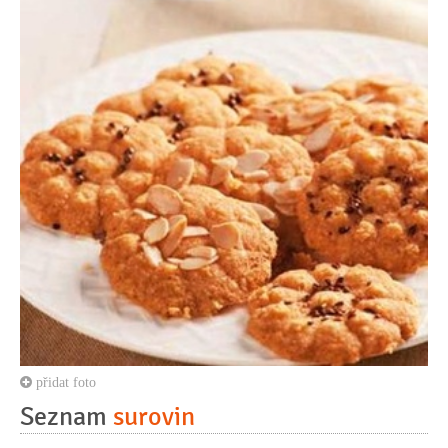
přidat foto
Seznam
surovin