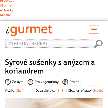
Překvapení
iGurmet
eStránky
Kreativ
Přepno
naviga
Vyhledat
recept
Sýrové sušenky s anýzem a
koriandrem
Ze sýra
Pro vegetariány
Pro děti
Vložil/a:
Chuť
Doba přípravy:
45 min.
Obtížnost přípravy:
Snadný