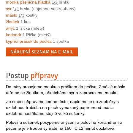
mouka pšeničná hladká
1/2
hrnku
sýr
1/2
hrnku (najemno nastrouhaný)
máslo
1/3
kostky
žloutek
1 kus
anýz
1 lžička (mletý)
koriandr
1 lžička (mletý)
kypřící prášek do pečiva
1 špetka
NÁKUPNÍ SEZNAM NA E-MAIL
Postup
přípravy
Do mísy prosejeme mouku s práškem do pečiva. Změklé máslo
utřeme se žloutkem, přimícháme sýr a zapracujeme mouku.
Ze směsi připravíme jemné těsto, naplníme je do zdobičky s
ozdobnou trubicí a na plech vymazaný papírem od másla
ozdobně nastříkáme stejně velké sušenky.
Polovinu sušenek posypeme anýzem a polovinu koriandrem a
pečeme je v troubě vyhřáté na 160 °C 12 minut dozlatova.