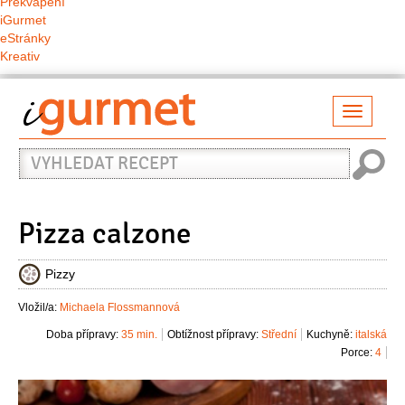
Překvapení
iGurmet
eStránky
Kreativ
Přepno
naviga
Vyhledat
recept
Pizza calzone
Pizzy
Vložil/a:
Michaela Flossmannová
Doba přípravy:
35 min.
Obtížnost přípravy:
Střední
Kuchyně:
italská
Porce:
4