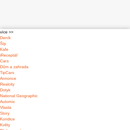
více >>
Deník
Šíp
Kafe
iReceptář
Cars
Dům a zahrada
TipCars
Annonce
Realcity
Dotyk
National Geographic
Automix
Vlasta
Story
Kondice
Květy