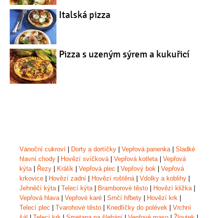
Italská pizza
Pizza s uzeným sýrem a kukuřicí
Vánoční cukroví
|
Dorty a dortíčky
|
Vepřová panenka
|
Sladké
hlavní chody
|
Hovězí svíčková
|
Vepřová kotleta
|
Vepřová
kýta
|
Řezy
|
Králík
|
Vepřová plec
|
Vepřový bok
|
Vepřová
krkovice
|
Hovězí zadní
|
Hovězí roštěná
|
Vdolky a koblihy
|
Jehněčí kýta
|
Telecí kýta
|
Bramborové těsto
|
Hovězí kližka
|
Vepřová hlava
|
Vepřové karé
|
Srnčí hřbety
|
Hovězí krk
|
Telecí plec
|
Tvarohové těsto
|
Knedlíčky do polévek
|
Vrchní
šál
|
Telecí krk
|
Smetana na šlehání
|
Vepřové maso
|
Žloutek
|