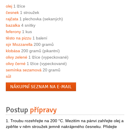
olej
1 lžíce
česnek
1 stroužek
rajčata
1 plechovka (sekaných)
bazalka
4 snítky
feferony
1 kus
těsto na pizzu
1 balení
sýr Mozzarella
200 gramů
klobása
200 gramů (pikantní)
olivy zelené
1 lžíce (vypeckované)
olivy černé
1 lžíce (vypeckované)
semínka sezamová
20 gramů
sůl
NÁKUPNÍ SEZNAM NA E-MAIL
Postup
přípravy
1. Troubu rozehřejte na 200 °C. Mezitím na pánvi zahřejte olej a
zpěňte v něm stroužek jemně nakrájeného česneku. Přidejte