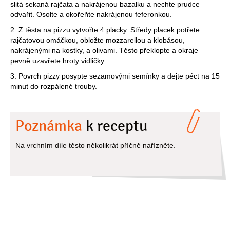
slitá sekaná rajčata a nakrájenou bazalku a nechte prudce
odvařit. Osolte a okořeňte nakrájenou feferonkou.
2. Z těsta na pizzu vytvořte 4 placky. Středy placek potřete
rajčatovou omáčkou, obložte mozzarellou a klobásou,
nakrájenými na kostky, a olivami. Těsto překlopte a okraje
pevně uzavřete hroty vidličky.
3. Povrch pizzy posypte sezamovými semínky a dejte péct na 15
minut do rozpálené trouby.
Poznámka
k receptu
Na vrchním díle těsto několikrát příčně nařízněte.