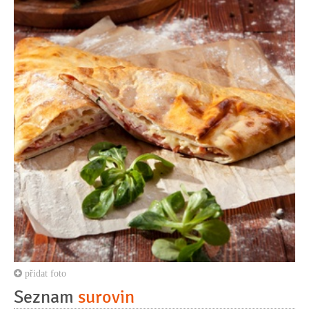
přidat foto
Seznam
surovin