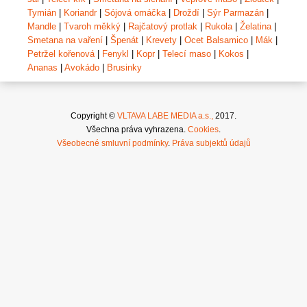
Tymián
|
Koriandr
|
Sójová omáčka
|
Droždí
|
Sýr Parmazán
|
Mandle
|
Tvaroh měkký
|
Rajčatový protlak
|
Rukola
|
Želatina
|
Smetana na vaření
|
Špenát
|
Krevety
|
Ocet Balsamico
|
Mák
|
Petržel kořenová
|
Fenykl
|
Kopr
|
Telecí maso
|
Kokos
|
Ananas
|
Avokádo
|
Brusinky
Copyright ©
VLTAVA LABE MEDIA a.s.,
2017.
Všechna práva vyhrazena.
Cookies
.
Všeobecné smluvní podmínky
.
Práva subjektů údajů