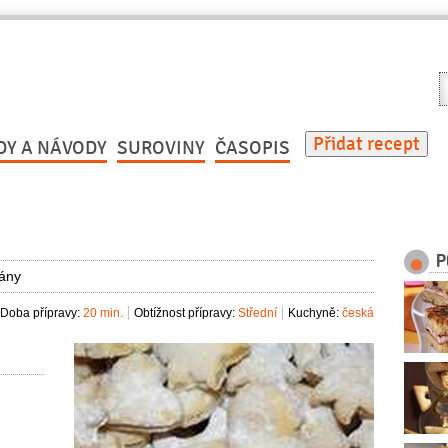
V
r
Přidat recept
DY A NÁVODY
SUROVINY
ČASOPIS
P
iány
Doba přípravy:
20 min.
Obtížnost přípravy:
Střední
Kuchyně:
česká