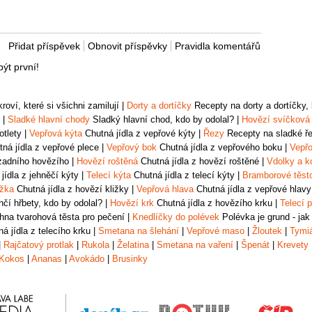
Přidat příspěvek
Obnovit příspěvky
Pravidla komentářů
ýt první!
oví, které si všichni zamilují
|
Dorty a dortíčky
Recepty na dorty a dortíčky, k
|
Sladké hlavní chody
Sladký hlavní chod, kdo by odolal?
|
Hovězí svíčková
otlety
|
Vepřová kýta
Chutná jídla z vepřové kýty
|
Řezy
Recepty na sladké řez
ná jídla z vepřové plece
|
Vepřový bok
Chutná jídla z vepřového boku
|
Vepřo
zadního hovězího
|
Hovězí roštěná
Chutná jídla z hovězí roštěné
|
Vdolky a k
jídla z jehněčí kýty
|
Telecí kýta
Chutná jídla z telecí kýty
|
Bramborové těst
ižka
Chutná jídla z hovězí kližky
|
Vepřová hlava
Chutná jídla z vepřové hlavy
čí hřbety, kdo by odolal?
|
Hovězí krk
Chutná jídla z hovězího krku
|
Telecí p
na tvarohová těsta pro pečení
|
Knedlíčky do polévek
Polévka je grund - jak
á jídla z telecího krku
|
Smetana na šlehání
|
Vepřové maso
|
Žloutek
|
Tymi
|
Rajčatový protlak
|
Rukola
|
Želatina
|
Smetana na vaření
|
Špenát
|
Krevety
Kokos
|
Ananas
|
Avokádo
|
Brusinky