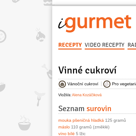
RECEPTY
VIDEO RECEPTY
RA
Vinné cukroví
Vánoční cukroví
Pro vegetar
Vložil/a:
Alena Kozáčiková
Seznam
surovin
mouka pšeničná hladká
125 gramů
máslo
110 gramů (změklé)
víno bílé
5 lžic