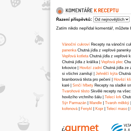
KOMENTÁŘE
K RECEPTU
Řazení příspěvků:
Zatím nikdo nepřidal komentář, můžete b
Vánoční cukroví
Recepty na vánoční cukr
panenka
Chutná jídla z vepřové panenky
Vepřová kotleta
Chutná jídla z vepřové k
Chutná jídla z králíka
|
Vepřová plec
Chut
krkovice
|
Hovězí zadní
Chutná jídla ze 
si všichni zamilují
|
Jehněčí kýta
Chutná 
bramborová těsta pro pečení
|
Hovězí kl
karé
|
Srnčí hřbety
Recepty na sladké srn
Tvarohové těsto
Skvělé recepty na všech
hovězího vrchního šálu
|
Telecí krk
Chutn
Sýr Parmazán
|
Mandle
|
Tvaroh měkký
kořenová
|
Fenykl
|
Kopr
|
Telecí maso
|