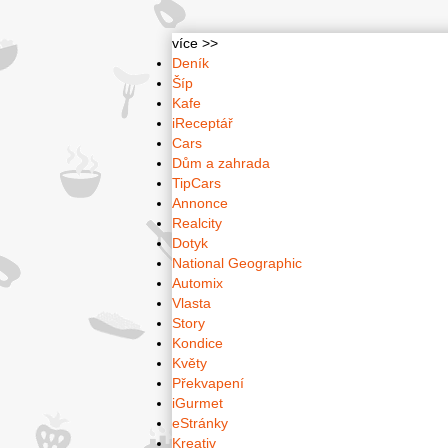
více >>
Deník
Šíp
Kafe
iReceptář
Cars
Dům a zahrada
TipCars
Annonce
Realcity
Dotyk
National Geographic
Automix
Vlasta
Story
Kondice
Květy
Překvapení
iGurmet
eStránky
Kreativ