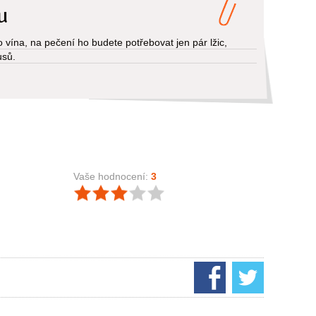
u
 vína, na pečení ho budete potřebovat jen pár lžic,
usů.
Vaše hodnocení:
3