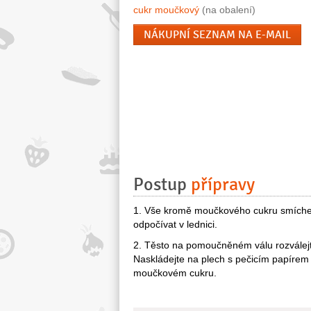
cukr moučkový
(na obalení)
NÁKUPNÍ SEZNAM NA E-MAIL
Postup
přípravy
1. Vše kromě moučkového cukru smíchej
odpočívat v lednici.
2. Těsto na pomoučněném válu rozválejte
Naskládejte na plech s pečicím papírem 
moučkovém cukru.