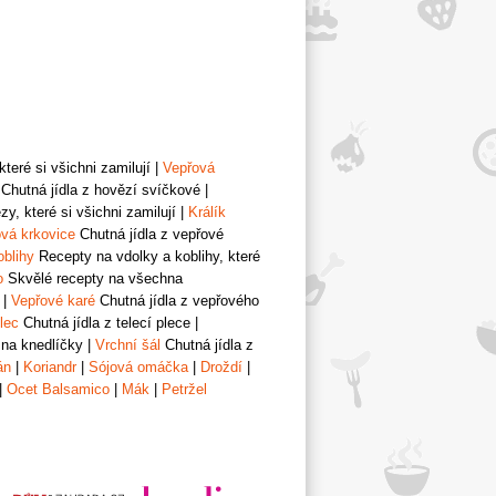
teré si všichni zamilují
|
Vepřová
Chutná jídla z hovězí svíčkové
|
y, které si všichni zamilují
|
Králík
vá krkovice
Chutná jídla z vepřové
oblihy
Recepty na vdolky a koblihy, které
o
Skvělé recepty na všechna
|
Vepřové karé
Chutná jídla z vepřového
lec
Chutná jídla z telecí plece
|
 na knedlíčky
|
Vrchní šál
Chutná jídla z
án
|
Koriandr
|
Sójová omáčka
|
Droždí
|
|
Ocet Balsamico
|
Mák
|
Petržel