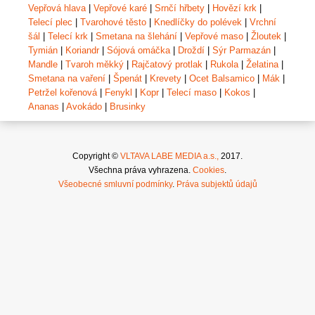
Vepřová hlava
|
Vepřové karé
|
Srnčí hřbety
|
Hovězí krk
|
Telecí plec
|
Tvarohové těsto
|
Knedlíčky do polévek
|
Vrchní
šál
|
Telecí krk
|
Smetana na šlehání
|
Vepřové maso
|
Žloutek
|
Tymián
|
Koriandr
|
Sójová omáčka
|
Droždí
|
Sýr Parmazán
|
Mandle
|
Tvaroh měkký
|
Rajčatový protlak
|
Rukola
|
Želatina
|
Smetana na vaření
|
Špenát
|
Krevety
|
Ocet Balsamico
|
Mák
|
Petržel kořenová
|
Fenykl
|
Kopr
|
Telecí maso
|
Kokos
|
Ananas
|
Avokádo
|
Brusinky
Copyright ©
VLTAVA LABE MEDIA a.s.,
2017.
Všechna práva vyhrazena.
Cookies
.
Všeobecné smluvní podmínky
.
Práva subjektů údajů