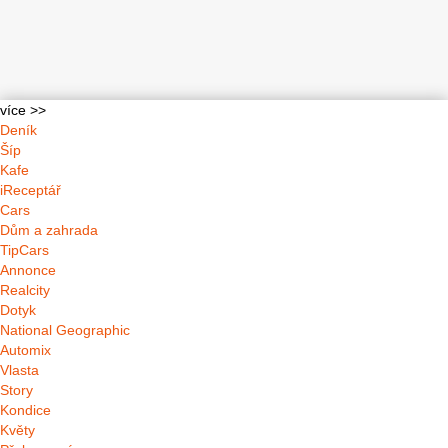
více >>
Deník
Šíp
Kafe
iReceptář
Cars
Dům a zahrada
TipCars
Annonce
Realcity
Dotyk
National Geographic
Automix
Vlasta
Story
Kondice
Květy