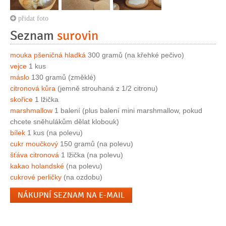
přidat foto
Seznam
surovin
mouka pšeničná hladká
300 gramů (na křehké pečivo)
vejce
1 kus
máslo
130 gramů (změklé)
citronová kůra
(jemně strouhaná z 1/2 citronu)
skořice
1 lžička
marshmallow
1 balení (plus balení mini marshmallow, pokud
chcete sněhulákům dělat klobouk)
bílek
1 kus (na polevu)
cukr moučkový
150 gramů (na polevu)
šťáva citronová
1 lžička (na polevu)
kakao holandské
(na polevu)
cukrové perličky
(na ozdobu)
NÁKUPNÍ SEZNAM NA E-MAIL