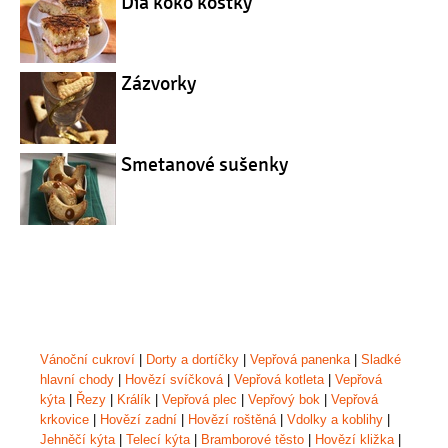
Dia koko kostky
Zázvorky
Smetanové sušenky
Vánoční cukroví
|
Dorty a dortíčky
|
Vepřová panenka
|
Sladké
hlavní chody
|
Hovězí svíčková
|
Vepřová kotleta
|
Vepřová
kýta
|
Řezy
|
Králík
|
Vepřová plec
|
Vepřový bok
|
Vepřová
krkovice
|
Hovězí zadní
|
Hovězí roštěná
|
Vdolky a koblihy
|
Jehněčí kýta
|
Telecí kýta
|
Bramborové těsto
|
Hovězí kližka
|