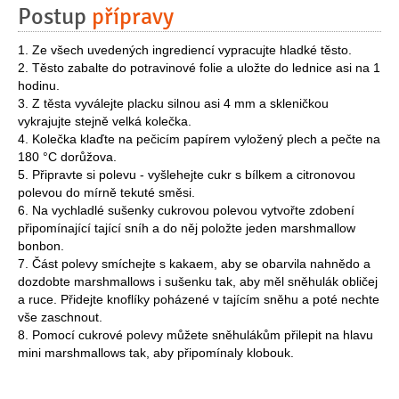
Postup
přípravy
1. Ze všech uvedených ingrediencí vypracujte hladké těsto.
2. Těsto zabalte do potravinové folie a uložte do lednice asi na 1
hodinu.
3. Z těsta vyválejte placku silnou asi 4 mm a skleničkou
vykrajujte stejně velká kolečka.
4. Kolečka klaďte na pečicím papírem vyložený plech a pečte na
180 °C dorůžova.
5. Připravte si polevu - vyšlehejte cukr s bílkem a citronovou
polevou do mírně tekuté směsi.
6. Na vychladlé sušenky cukrovou polevou vytvořte zdobení
připomínající tající sníh a do něj položte jeden marshmallow
bonbon.
7. Část polevy smíchejte s kakaem, aby se obarvila nahnědo a
dozdobte marshmallows i sušenku tak, aby měl sněhulák obličej
a ruce. Přidejte knoflíky poházené v tajícím sněhu a poté nechte
vše zaschnout.
8. Pomocí cukrové polevy můžete sněhulákům přilepit na hlavu
mini marshmallows tak, aby připomínaly klobouk.