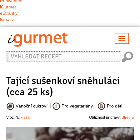
Překvapení
iGurmet
eStránky
Kreativ
Přepno
naviga
Vyhledat
recept
Tající sušenkoví sněhuláci
(cca 25 ks)
Vánoční cukroví
Pro vegetariány
Pro děti
Vložil/a:
klasa
Obtížnost přípravy:
Střední