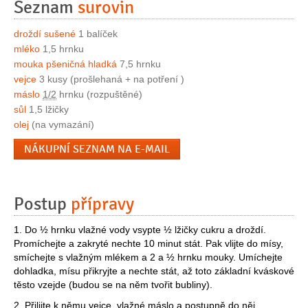
Seznam
surovin
droždí sušené
1 balíček
mléko
1,5 hrnku
mouka pšeničná hladká
7,5 hrnku
vejce
3 kusy (prošlehaná + na potření )
máslo
1/2
hrnku (rozpuštěné)
sůl
1,5 lžičky
olej
(na vymazání)
NÁKUPNÍ SEZNAM NA E-MAIL
Postup
přípravy
1. Do ½ hrnku vlažné vody vsypte ½ lžičky cukru a droždí.
Promíchejte a zakryté nechte 10 minut stát. Pak vlijte do mísy,
smíchejte s vlažným mlékem a 2 a ½ hrnku mouky. Umíchejte
dohladka, mísu přikryjte a nechte stát, až toto základní kváskové
těsto vzejde (budou se na něm tvořit bubliny).
2. Přilijte k němu vejce, vlažné máslo a postupně do něj