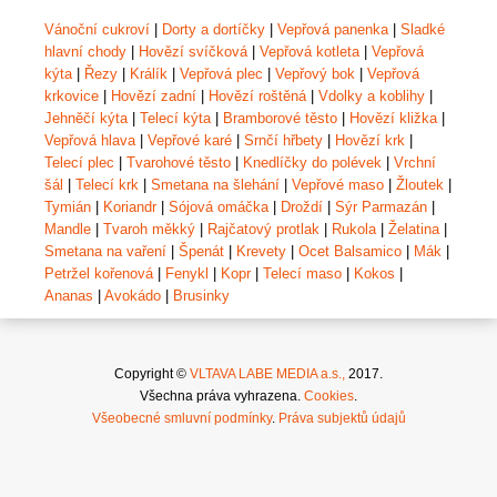
Vánoční cukroví
|
Dorty a dortíčky
|
Vepřová panenka
|
Sladké
hlavní chody
|
Hovězí svíčková
|
Vepřová kotleta
|
Vepřová
kýta
|
Řezy
|
Králík
|
Vepřová plec
|
Vepřový bok
|
Vepřová
krkovice
|
Hovězí zadní
|
Hovězí roštěná
|
Vdolky a koblihy
|
Jehněčí kýta
|
Telecí kýta
|
Bramborové těsto
|
Hovězí kližka
|
Vepřová hlava
|
Vepřové karé
|
Srnčí hřbety
|
Hovězí krk
|
Telecí plec
|
Tvarohové těsto
|
Knedlíčky do polévek
|
Vrchní
šál
|
Telecí krk
|
Smetana na šlehání
|
Vepřové maso
|
Žloutek
|
Tymián
|
Koriandr
|
Sójová omáčka
|
Droždí
|
Sýr Parmazán
|
Mandle
|
Tvaroh měkký
|
Rajčatový protlak
|
Rukola
|
Želatina
|
Smetana na vaření
|
Špenát
|
Krevety
|
Ocet Balsamico
|
Mák
|
Petržel kořenová
|
Fenykl
|
Kopr
|
Telecí maso
|
Kokos
|
Ananas
|
Avokádo
|
Brusinky
Copyright ©
VLTAVA LABE MEDIA a.s.,
2017.
Všechna práva vyhrazena.
Cookies
.
Všeobecné smluvní podmínky
.
Práva subjektů údajů