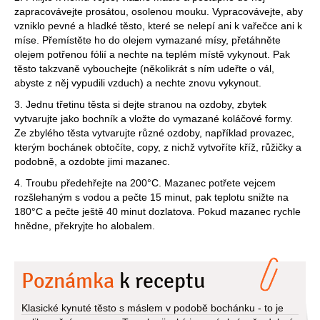
zapracovávejte prosátou, osolenou mouku. Vypracovávejte, aby
vzniklo pevné a hladké těsto, které se nelepí ani k vařečce ani k
míse. Přemístěte ho do olejem vymazané mísy, přetáhněte
olejem potřenou fólií a nechte na teplém místě vykynout. Pak
těsto takzvaně vybouchejte (několikrát s ním udeřte o vál,
abyste z něj vypudili vzduch) a nechte znovu vykynout.
3. Jednu třetinu těsta si dejte stranou na ozdoby, zbytek
vytvarujte jako bochník a vložte do vymazané koláčové formy.
Ze zbylého těsta vytvarujte různé ozdoby, například provazec,
kterým bochánek obtočíte, copy, z nichž vytvoříte kříž, růžičky a
podobně, a ozdobte jimi mazanec.
4. Troubu předehřejte na 200°C. Mazanec potřete vejcem
rozšlehaným s vodou a pečte 15 minut, pak teplotu snižte na
180°C a pečte ještě 40 minut dozlatova. Pokud mazanec rychle
hnědne, překryjte ho alobalem.
Poznámka
k receptu
Klasické kynuté těsto s máslem v podobě bochánku - to je