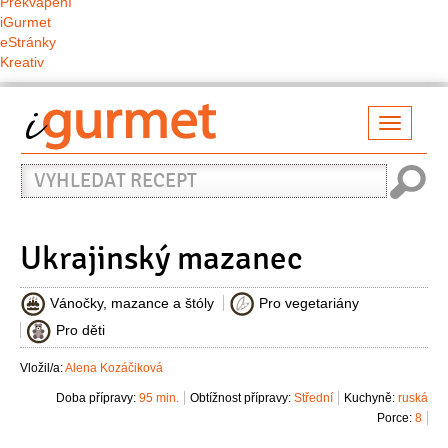
Překvapení
iGurmet
eStránky
Kreativ
Přepno
naviga
Vyhledat
recept
Ukrajinský mazanec
Vánočky, mazance a štóly
Pro vegetariány
Pro děti
Vložil/a:
Alena Kozáčiková
Doba přípravy:
95 min.
Obtížnost přípravy:
Střední
Kuchyně:
ruská
Porce:
8