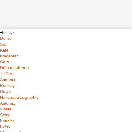
více >>
Deník
Šíp
Kafe
iReceptář
Cars
Dům a zahrada
TipCars
Annonce
Realcity
Dotyk
National Geographic
Automix
Vlasta
Story
Kondice
Květy