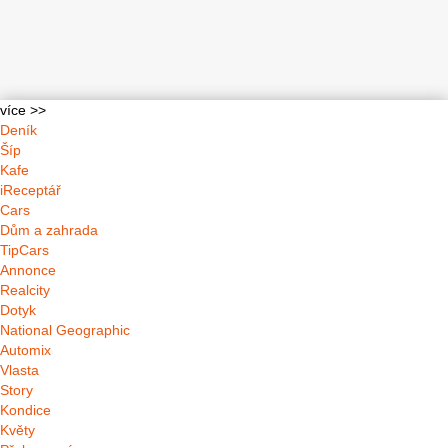
více >>
Deník
Šíp
Kafe
iReceptář
Cars
Dům a zahrada
TipCars
Annonce
Realcity
Dotyk
National Geographic
Automix
Vlasta
Story
Kondice
Květy