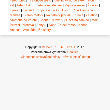
Telecí plec
|
Tvarohové těsto
|
Knedlíčky do polévek
|
Vrchní
šál
|
Telecí krk
|
Smetana na šlehání
|
Vepřové maso
|
Žloutek
|
Tymián
|
Koriandr
|
Sójová omáčka
|
Droždí
|
Sýr Parmazán
|
Mandle
|
Tvaroh měkký
|
Rajčatový protlak
|
Rukola
|
Želatina
|
Smetana na vaření
|
Špenát
|
Krevety
|
Ocet Balsamico
|
Mák
|
Petržel kořenová
|
Fenykl
|
Kopr
|
Telecí maso
|
Kokos
|
Ananas
|
Avokádo
|
Brusinky
Copyright ©
VLTAVA LABE MEDIA a.s.,
2017.
Všechna práva vyhrazena.
Cookies
.
Všeobecné smluvní podmínky
.
Práva subjektů údajů