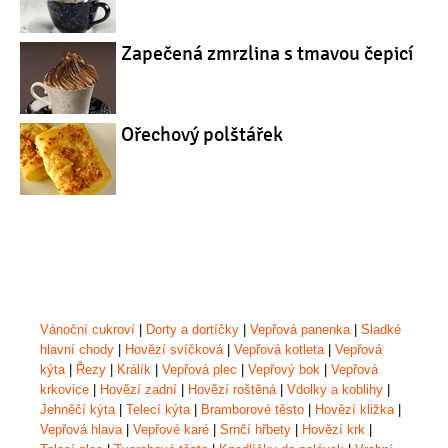
Zapečená zmrzlina s tmavou čepicí
Ořechový polštářek
Vánoční cukroví
|
Dorty a dortíčky
|
Vepřová panenka
|
Sladké
hlavní chody
|
Hovězí svíčková
|
Vepřová kotleta
|
Vepřová
kýta
|
Řezy
|
Králík
|
Vepřová plec
|
Vepřový bok
|
Vepřová
krkovice
|
Hovězí zadní
|
Hovězí roštěná
|
Vdolky a koblihy
|
Jehněčí kýta
|
Telecí kýta
|
Bramborové těsto
|
Hovězí kližka
|
Vepřová hlava
|
Vepřové karé
|
Srnčí hřbety
|
Hovězí krk
|