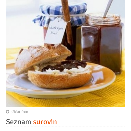
přidat foto
Seznam
surovin