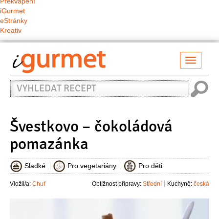
Překvapení
iGurmet
eStránky
Kreativ
Přepno
naviga
Vyhledat
recept
Švestkovo – čokoládová
pomazánka
Sladké
Pro vegetariány
Pro děti
Vložil/a:
Chuť
Obtížnost přípravy:
Střední
Kuchyně:
česká