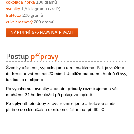
čokoláda hořká
100 gramů
švestky
1,5 kilogramu (zralé)
fruktóza
200 gramů
cukr hroznový
200 gramů
NÁKUPNÍ SEZNAM NA E-MAIL
Postup
přípravy
Švestky očistíme, vypeckujeme a rozmačkáme. Pak je vložíme
do hrnce a vaříme asi 20 minut. Jestliže budou mít hodně šťávy,
tak část s ní slijeme.
Po vychladnutí švestky a ostatní přísady rozmixujeme a vše
necháme 24 hodin uležet při pokojové teplotě.
Po uplynutí této doby znovu rozmixujeme a hotovou směs
plníme do skleniček a sterilujeme 15 minut při 80 °C.