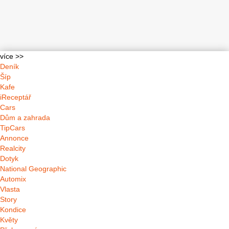
více >>
Deník
Šíp
Kafe
iReceptář
Cars
Dům a zahrada
TipCars
Annonce
Realcity
Dotyk
National Geographic
Automix
Vlasta
Story
Kondice
Květy