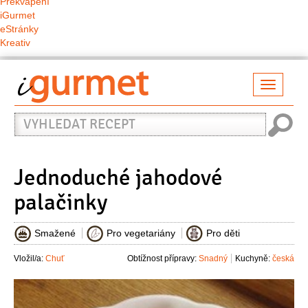
Překvapení
iGurmet
eStránky
Kreativ
Přepno
naviga
Vyhledat
recept
Jednoduché jahodové
palačinky
Smažené
Pro vegetariány
Pro děti
Vložil/a:
Chuť
Obtížnost přípravy:
Snadný
Kuchyně:
česká