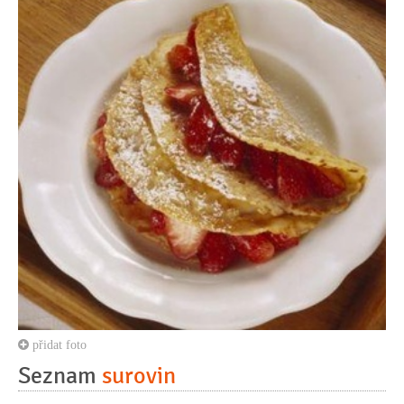
přidat foto
Seznam
surovin