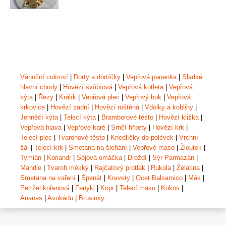
Vánoční cukroví
|
Dorty a dortíčky
|
Vepřová panenka
|
Sladké
hlavní chody
|
Hovězí svíčková
|
Vepřová kotleta
|
Vepřová
kýta
|
Řezy
|
Králík
|
Vepřová plec
|
Vepřový bok
|
Vepřová
krkovice
|
Hovězí zadní
|
Hovězí roštěná
|
Vdolky a koblihy
|
Jehněčí kýta
|
Telecí kýta
|
Bramborové těsto
|
Hovězí kližka
|
Vepřová hlava
|
Vepřové karé
|
Srnčí hřbety
|
Hovězí krk
|
Telecí plec
|
Tvarohové těsto
|
Knedlíčky do polévek
|
Vrchní
šál
|
Telecí krk
|
Smetana na šlehání
|
Vepřové maso
|
Žloutek
|
Tymián
|
Koriandr
|
Sójová omáčka
|
Droždí
|
Sýr Parmazán
|
Mandle
|
Tvaroh měkký
|
Rajčatový protlak
|
Rukola
|
Želatina
|
Smetana na vaření
|
Špenát
|
Krevety
|
Ocet Balsamico
|
Mák
|
Petržel kořenová
|
Fenykl
|
Kopr
|
Telecí maso
|
Kokos
|
Ananas
|
Avokádo
|
Brusinky