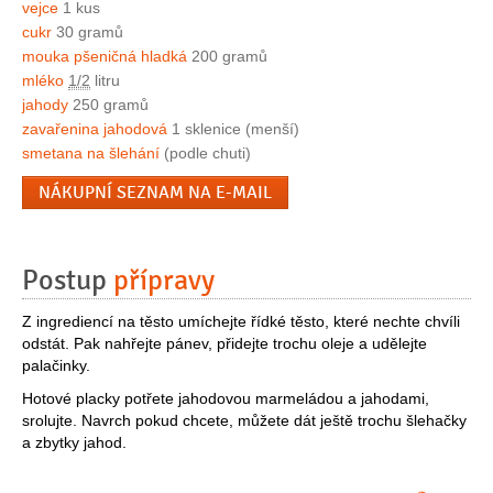
vejce
1 kus
cukr
30 gramů
mouka pšeničná hladká
200 gramů
mléko
1/2
litru
jahody
250 gramů
zavařenina jahodová
1 sklenice (menší)
smetana na šlehání
(podle chuti)
NÁKUPNÍ SEZNAM NA E-MAIL
Postup
přípravy
Z ingrediencí na těsto umíchejte řídké těsto, které nechte chvíli
odstát. Pak nahřejte pánev, přidejte trochu oleje a udělejte
palačinky.
Hotové placky potřete jahodovou marmeládou a jahodami,
srolujte. Navrch pokud chcete, můžete dát ještě trochu šlehačky
a zbytky jahod.