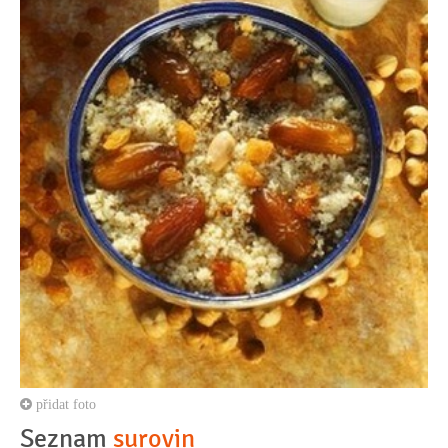
přidat foto
Seznam
surovin