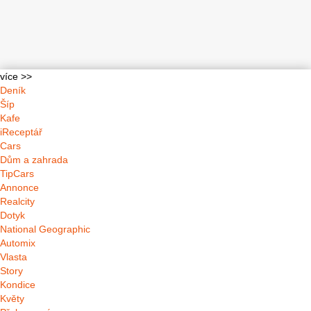
více >>
Deník
Šíp
Kafe
iReceptář
Cars
Dům a zahrada
TipCars
Annonce
Realcity
Dotyk
National Geographic
Automix
Vlasta
Story
Kondice
Květy