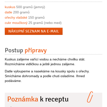
kuskus
500 gramů (jemný)
datle
200 gramů
ořechy vlašské
150 gramů
cukr moučkový
25 gramů (nebo med)
NÁKUPNÍ SEZNAM NA E-MAIL
Postup
přípravy
Kuskus zalijeme vařící vodou a necháme chvilku stát.
Rozmícháme vidličkou a ještě jednou zalijeme.
Datle vyloupeme a nasekáme na kousky spolu s ořechy.
Smícháme dohromady a podle chuti osladíme. Ihned
podáváme.
Poznámka
k receptu