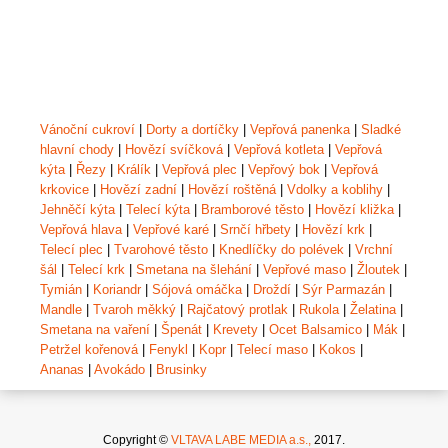
Vánoční cukroví
|
Dorty a dortíčky
|
Vepřová panenka
|
Sladké
hlavní chody
|
Hovězí svíčková
|
Vepřová kotleta
|
Vepřová
kýta
|
Řezy
|
Králík
|
Vepřová plec
|
Vepřový bok
|
Vepřová
krkovice
|
Hovězí zadní
|
Hovězí roštěná
|
Vdolky a koblihy
|
Jehněčí kýta
|
Telecí kýta
|
Bramborové těsto
|
Hovězí kližka
|
Vepřová hlava
|
Vepřové karé
|
Srnčí hřbety
|
Hovězí krk
|
Telecí plec
|
Tvarohové těsto
|
Knedlíčky do polévek
|
Vrchní
šál
|
Telecí krk
|
Smetana na šlehání
|
Vepřové maso
|
Žloutek
|
Tymián
|
Koriandr
|
Sójová omáčka
|
Droždí
|
Sýr Parmazán
|
Mandle
|
Tvaroh měkký
|
Rajčatový protlak
|
Rukola
|
Želatina
|
Smetana na vaření
|
Špenát
|
Krevety
|
Ocet Balsamico
|
Mák
|
Petržel kořenová
|
Fenykl
|
Kopr
|
Telecí maso
|
Kokos
|
Ananas
|
Avokádo
|
Brusinky
Copyright ©
VLTAVA LABE MEDIA a.s.,
2017.