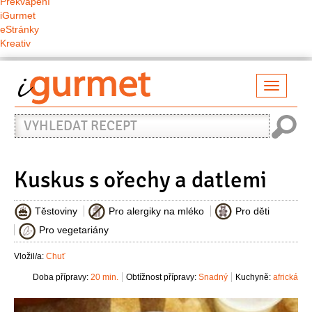
Překvapení
iGurmet
eStránky
Kreativ
Přepno
naviga
Vyhledat
recept
Kuskus s ořechy a datlemi
Těstoviny
Pro alergiky na mléko
Pro děti
Pro vegetariány
Vložil/a:
Chuť
Doba přípravy:
20 min.
Obtížnost přípravy:
Snadný
Kuchyně:
africká