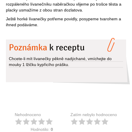
rozpáleného lívanečníku naběračkou vlijeme po trošce těsta a
placky usmažíme z obou stran dozlatova.
Ještě horké lívanečky potřeme povidly, posypeme tvarohem a
ihned podáváme.
Poznámka
k receptu
Chcete-li mít lívanečky pěkně nadýchané, vmíchejte do
mouky 1 lžičku kypřicího prášku.
Nehodnoceno
Zatím nebylo hodnoceno
Hodnotilo:
0