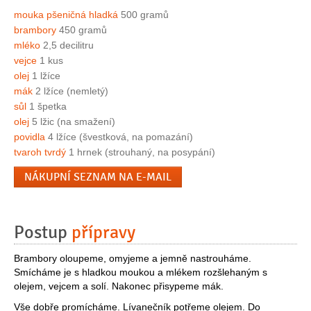
mouka pšeničná hladká
500 gramů
brambory
450 gramů
mléko
2,5 decilitru
vejce
1 kus
olej
1 lžíce
mák
2 lžíce (nemletý)
sůl
1 špetka
olej
5 lžic (na smažení)
povidla
4 lžíce (švestková, na pomazání)
tvaroh tvrdý
1 hrnek (strouhaný, na posypání)
NÁKUPNÍ SEZNAM NA E-MAIL
Postup
přípravy
Brambory oloupeme, omyjeme a jemně nastrouháme.
Smícháme je s hladkou moukou a mlékem rozšlehaným s
olejem, vejcem a solí. Nakonec přisypeme mák.
Vše dobře promícháme. Lívanečník potřeme olejem. Do