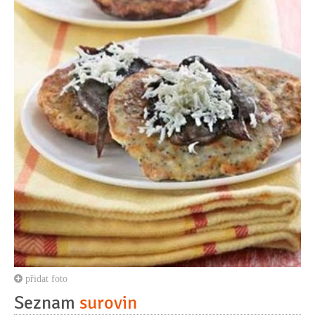
přidat foto
Seznam
surovin