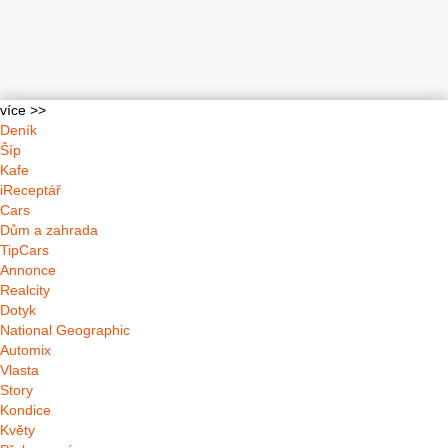
více >>
Deník
Šíp
Kafe
iReceptář
Cars
Dům a zahrada
TipCars
Annonce
Realcity
Dotyk
National Geographic
Automix
Vlasta
Story
Kondice
Květy