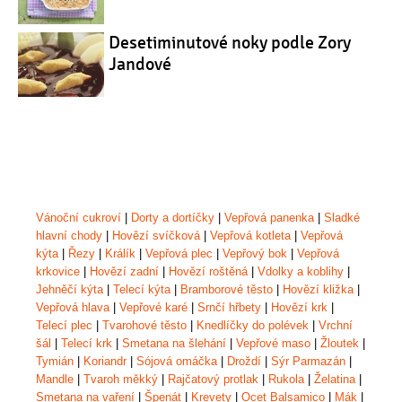
Desetiminutové noky podle Zory
Jandové
Vánoční cukroví
|
Dorty a dortíčky
|
Vepřová panenka
|
Sladké
hlavní chody
|
Hovězí svíčková
|
Vepřová kotleta
|
Vepřová
kýta
|
Řezy
|
Králík
|
Vepřová plec
|
Vepřový bok
|
Vepřová
krkovice
|
Hovězí zadní
|
Hovězí roštěná
|
Vdolky a koblihy
|
Jehněčí kýta
|
Telecí kýta
|
Bramborové těsto
|
Hovězí kližka
|
Vepřová hlava
|
Vepřové karé
|
Srnčí hřbety
|
Hovězí krk
|
Telecí plec
|
Tvarohové těsto
|
Knedlíčky do polévek
|
Vrchní
šál
|
Telecí krk
|
Smetana na šlehání
|
Vepřové maso
|
Žloutek
|
Tymián
|
Koriandr
|
Sójová omáčka
|
Droždí
|
Sýr Parmazán
|
Mandle
|
Tvaroh měkký
|
Rajčatový protlak
|
Rukola
|
Želatina
|
Smetana na vaření
|
Špenát
|
Krevety
|
Ocet Balsamico
|
Mák
|