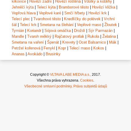
krkovice
|
Hovězí zadní
|
Hovězí roštěná
|
Vdolky a koblihy
|
Jehněčí kýta
|
Telecí kýta
|
Bramborové těsto
|
Hovězí kližka
|
Vepřová hlava
|
Vepřové karé
|
Srnčí hřbety
|
Hovězí krk
|
Telecí plec
|
Tvarohové těsto
|
Knedlíčky do polévek
|
Vrchní
šál
|
Telecí krk
|
Smetana na šlehání
|
Vepřové maso
|
Žloutek
|
Tymián
|
Koriandr
|
Sójová omáčka
|
Droždí
|
Sýr Parmazán
|
Mandle
|
Tvaroh měkký
|
Rajčatový protlak
|
Rukola
|
Želatina
|
Smetana na vaření
|
Špenát
|
Krevety
|
Ocet Balsamico
|
Mák
|
Petržel kořenová
|
Fenykl
|
Kopr
|
Telecí maso
|
Kokos
|
Ananas
|
Avokádo
|
Brusinky
Copyright ©
VLTAVA LABE MEDIA a.s.,
2017.
Všechna práva vyhrazena.
Cookies
.
Všeobecné smluvní podmínky
.
Práva subjektů údajů