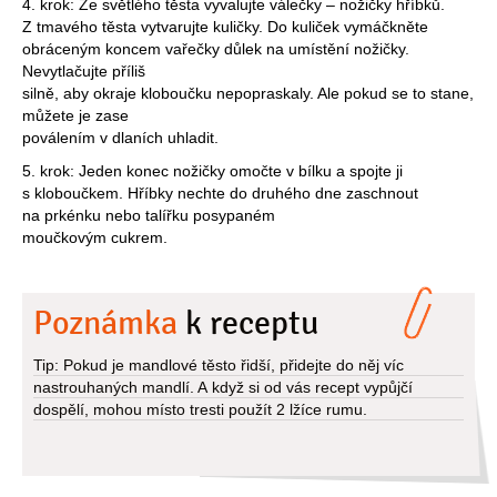
4. krok: Ze světlého těsta vyvalujte válečky – nožičky hříbků.
Z tmavého těsta vytvarujte kuličky. Do kuliček vymáčkněte
obráceným koncem vařečky důlek na umístění nožičky.
Nevytlačujte příliš
silně, aby okraje kloboučku nepopraskaly. Ale pokud se to stane,
můžete je zase
poválením v dlaních uhladit.
5. krok: Jeden konec nožičky omočte v bílku a spojte ji
s kloboučkem. Hříbky nechte do druhého dne zaschnout
na prkénku nebo talířku posypaném
moučkovým cukrem.
Poznámka
k receptu
Tip: Pokud je mandlové těsto řidší, přidejte do něj víc
nastrouhaných mandlí. A když si od vás recept vypůjčí
dospělí, mohou místo tresti použít 2 lžíce rumu.