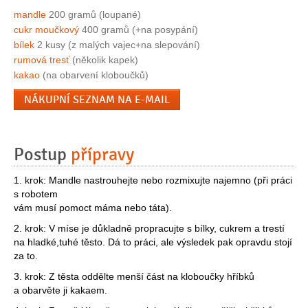
mandle
200 gramů (loupané)
cukr moučkový
400 gramů (+na posypání)
bílek
2 kusy (z malých vajec+na slepování)
rumová tresť
(několik kapek)
kakao
(na obarvení kloboučků)
NÁKUPNÍ SEZNAM NA E-MAIL
Postup
přípravy
1. krok: Mandle nastrouhejte nebo rozmixujte najemno (při práci
s robotem
vám musí pomoct máma nebo táta).
2. krok: V míse je důkladně propracujte s bílky, cukrem a trestí
na hladké,tuhé těsto. Dá to práci, ale výsledek pak opravdu stojí
za to.
3. krok: Z těsta oddělte menší část na kloboučky hříbků
a obarvěte ji kakaem.