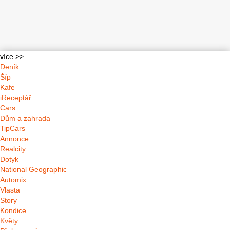
více >>
Deník
Šíp
Kafe
iReceptář
Cars
Dům a zahrada
TipCars
Annonce
Realcity
Dotyk
National Geographic
Automix
Vlasta
Story
Kondice
Květy