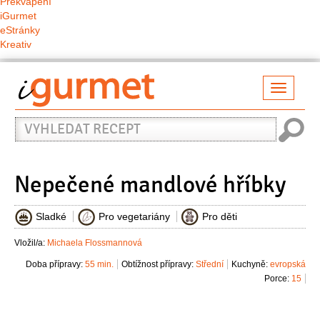
Překvapení
iGurmet
eStránky
Kreativ
Přepno
naviga
Vyhledat
recept
Nepečené mandlové hříbky
Sladké
Pro vegetariány
Pro děti
Vložil/a:
Michaela Flossmannová
Doba přípravy:
55 min.
Obtížnost přípravy:
Střední
Kuchyně:
evropská
Porce:
15