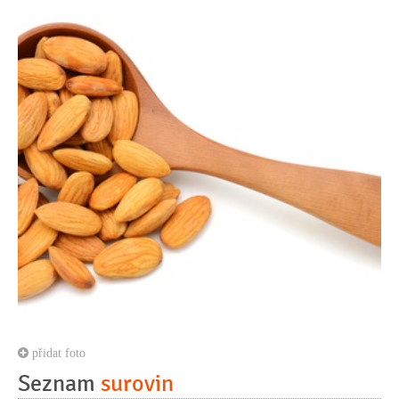
přidat foto
Seznam
surovin