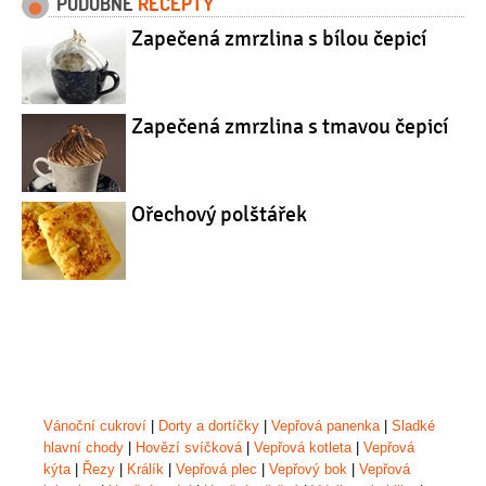
PODOBNÉ
RECEPTY
Zapečená zmrzlina s bílou čepicí
Zapečená zmrzlina s tmavou čepicí
Ořechový polštářek
Vánoční cukroví
|
Dorty a dortíčky
|
Vepřová panenka
|
Sladké
hlavní chody
|
Hovězí svíčková
|
Vepřová kotleta
|
Vepřová
kýta
|
Řezy
|
Králík
|
Vepřová plec
|
Vepřový bok
|
Vepřová