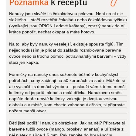
Poznámka
k receptu
Nanuky jsou skvělé i s čokoládovou polevou. Není na ní nic
složitého – stačí rozehřát čokoládu nebo čokoládovou tyčinku
(vynikající jsou ORION Ledové kaštany), zmrzlý nanuk do ní
krátce ponořit, nechat okapat a máte hotovo.
Na to, aby byly nanuky veselejší, existuje spousta fíglů. Tím
nejjednodušším je přidat do základu rozmixované barevné
ovoce nebo si trochu pomoci potravinářskými barvami – vždy
stačí jen kapka.
Formičky na nanuky dnes seženete běžně v kuchyňských
potřebách, ceny začínají na 50 korunách za sadu. Můžete si
ale vystačit i s domácí výrobou – poslouží vám k tomu menší
kelímky od jogurtů, alobal a malá dřívka. Nanukovou směsí
naplňte dobře umyté kelímky, zakryjte je dvojitou vrstvou
alobalu a v místě, kam chcete zabodnout dřívko, si připravte
nožem menší otvor.
Děti jistě potěší i nanuk s obrázkem. Jak na něj? Připravte si
barevné tužší ovoce (mango, broskev, ananas) a uřízněte z
něj plátek o šířce 1,5 mm. Pak zapojte do hry vánoční