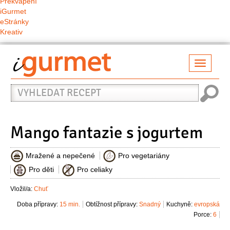
Překvapení
iGurmet
eStránky
Kreativ
Přepno
naviga
Vyhledat
recept
Mango fantazie s jogurtem
Mražené a nepečené
Pro vegetariány
Pro děti
Pro celiaky
Vložil/a:
Chuť
Doba přípravy:
15 min.
Obtížnost přípravy:
Snadný
Kuchyně:
evropská
Porce:
6