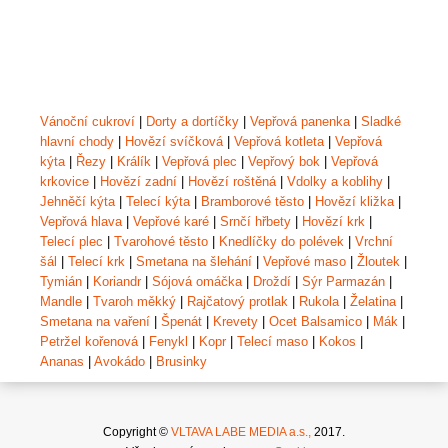
Vánoční cukroví
|
Dorty a dortíčky
|
Vepřová panenka
|
Sladké
hlavní chody
|
Hovězí svíčková
|
Vepřová kotleta
|
Vepřová
kýta
|
Řezy
|
Králík
|
Vepřová plec
|
Vepřový bok
|
Vepřová
krkovice
|
Hovězí zadní
|
Hovězí roštěná
|
Vdolky a koblihy
|
Jehněčí kýta
|
Telecí kýta
|
Bramborové těsto
|
Hovězí kližka
|
Vepřová hlava
|
Vepřové karé
|
Srnčí hřbety
|
Hovězí krk
|
Telecí plec
|
Tvarohové těsto
|
Knedlíčky do polévek
|
Vrchní
šál
|
Telecí krk
|
Smetana na šlehání
|
Vepřové maso
|
Žloutek
|
Tymián
|
Koriandr
|
Sójová omáčka
|
Droždí
|
Sýr Parmazán
|
Mandle
|
Tvaroh měkký
|
Rajčatový protlak
|
Rukola
|
Želatina
|
Smetana na vaření
|
Špenát
|
Krevety
|
Ocet Balsamico
|
Mák
|
Petržel kořenová
|
Fenykl
|
Kopr
|
Telecí maso
|
Kokos
|
Ananas
|
Avokádo
|
Brusinky
Copyright ©
VLTAVA LABE MEDIA a.s.,
2017.