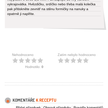
vykrajovátka. Hvězdičku, srdíčko nebo třeba malá kolečka
pak přitiskněte zevnitř na stěnu formičky na nanuky a
opatrně ji naplňte.
Nehodnoceno
Zatím nebylo hodnoceno
Hodnotilo:
0
KOMENTÁŘE
K RECEPTU
Přidat příspěvek
Obnovit příspěvky
Pravidla komentářů