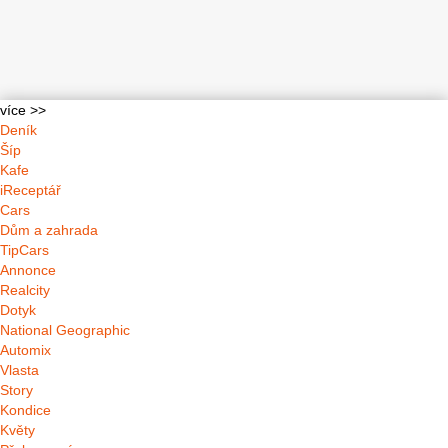
více >>
Deník
Šíp
Kafe
iReceptář
Cars
Dům a zahrada
TipCars
Annonce
Realcity
Dotyk
National Geographic
Automix
Vlasta
Story
Kondice
Květy