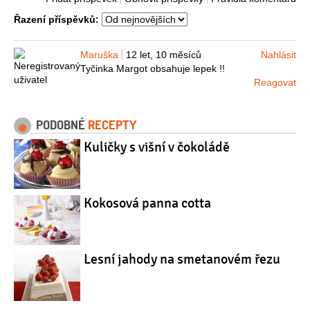
Řazení příspěvků:
Maruška
12 let, 10 měsíců
Nahlásit
Tyčinka Margot obsahuje lepek !!
Reagovat
PODOBNÉ
RECEPTY
Kuličky s višní v čokoládě
Kokosová panna cotta
Lesní jahody na smetanovém řezu