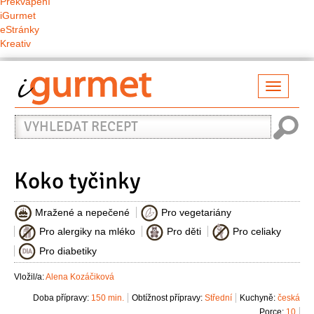
Překvapení
iGurmet
eStránky
Kreativ
Přepno
naviga
Vyhledat
recept
Koko tyčinky
Mražené a nepečené
Pro vegetariány
Pro alergiky na mléko
Pro děti
Pro celiaky
Pro diabetiky
Vložil/a:
Alena Kozáčiková
Doba přípravy:
150 min.
Obtížnost přípravy:
Střední
Kuchyně:
česká
Porce:
10