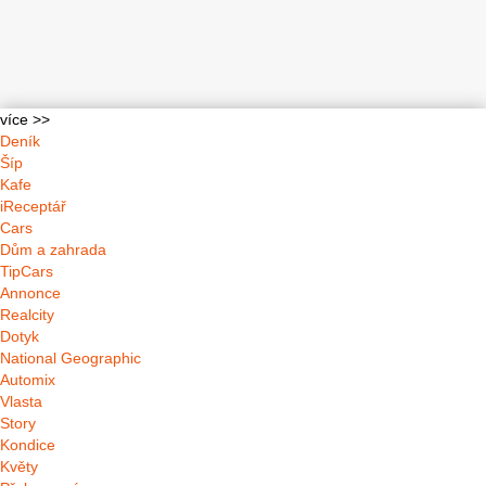
více >>
Deník
Šíp
Kafe
iReceptář
Cars
Dům a zahrada
TipCars
Annonce
Realcity
Dotyk
National Geographic
Automix
Vlasta
Story
Kondice
Květy