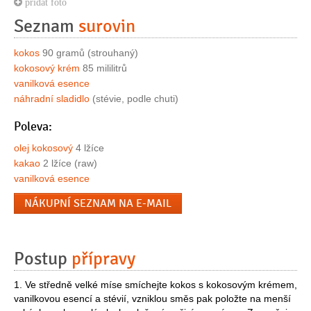
přidat foto
Seznam
surovin
kokos
90 gramů (strouhaný)
kokosový krém
85 mililitrů
vanilková esence
náhradní sladidlo
(stévie, podle chuti)
Poleva:
olej kokosový
4 lžíce
kakao
2 lžíce (raw)
vanilková esence
NÁKUPNÍ SEZNAM NA E-MAIL
Postup
přípravy
1. Ve středně velké míse smíchejte kokos s kokosovým krémem,
vanilkovou esencí a stévií, vzniklou směs pak položte na menší