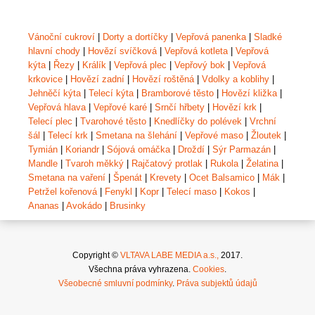
Vánoční cukroví
|
Dorty a dortíčky
|
Vepřová panenka
|
Sladké
hlavní chody
|
Hovězí svíčková
|
Vepřová kotleta
|
Vepřová
kýta
|
Řezy
|
Králík
|
Vepřová plec
|
Vepřový bok
|
Vepřová
krkovice
|
Hovězí zadní
|
Hovězí roštěná
|
Vdolky a koblihy
|
Jehněčí kýta
|
Telecí kýta
|
Bramborové těsto
|
Hovězí kližka
|
Vepřová hlava
|
Vepřové karé
|
Srnčí hřbety
|
Hovězí krk
|
Telecí plec
|
Tvarohové těsto
|
Knedlíčky do polévek
|
Vrchní
šál
|
Telecí krk
|
Smetana na šlehání
|
Vepřové maso
|
Žloutek
|
Tymián
|
Koriandr
|
Sójová omáčka
|
Droždí
|
Sýr Parmazán
|
Mandle
|
Tvaroh měkký
|
Rajčatový protlak
|
Rukola
|
Želatina
|
Smetana na vaření
|
Špenát
|
Krevety
|
Ocet Balsamico
|
Mák
|
Petržel kořenová
|
Fenykl
|
Kopr
|
Telecí maso
|
Kokos
|
Ananas
|
Avokádo
|
Brusinky
Copyright ©
VLTAVA LABE MEDIA a.s.,
2017.
Všechna práva vyhrazena.
Cookies
.
Všeobecné smluvní podmínky
.
Práva subjektů údajů