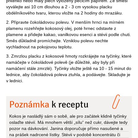
prkénko nebo malý plech vyložený pečicím papírem. Ze směsi
vyválejte asi 10 cm dlouhou a 2 - 3 cm vysokou placku
obdélníkového tvaru, kterou vložte na 2 hodiny do mrazáku.
2. Připravte čokoládovou polevu. V menším hrnci na mírném
plamenu rozehřejte kokosový olej, poté hrnec odstavte z
plamene a přidejte kakao, vanilkovou esenci a stévii podle chuti.
Směs důkladně promíchejte. Vzniklou polevu nechte
vychladnout na pokojovou teplotu.
3. Zmrzlou placku z kokosové hmoty rozkrájejte na tyčinky, které
namáčejte v čokoládové polevě (je důležité, aby byly při
namáčení stále zmrzlé). Tyčinky vložte ještě na 10 - 15 minut do
lednice, aby čokoládová poleva ztuhla, a podávejte. Skladujte je
v lednici.
Poznámka
k receptu
Kokos je nasládlý sám o sobě, ale pro začátek klidně tyčinky
oslaďte stévií. Má mnohem větší „sílu“ než cukr, dávejte tedy
pozor na dávkování. Janina doporučuje přímo nasušené a
na prášek nadrcené lístky. Stévii v podobě koncentrátu či