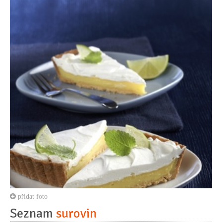
přidat foto
Seznam
surovin