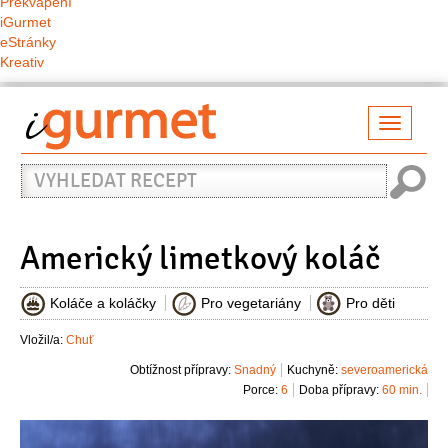
Překvapení
iGurmet
eStránky
Kreativ
Přepno
naviga
Vyhledat
recept
Americký limetkový koláč
Koláče a koláčky
Pro vegetariány
Pro děti
Vložil/a:
Chuť
Obtížnost přípravy:
Snadný
Kuchyně:
severoamerická
Porce:
6
Doba přípravy:
60 min.