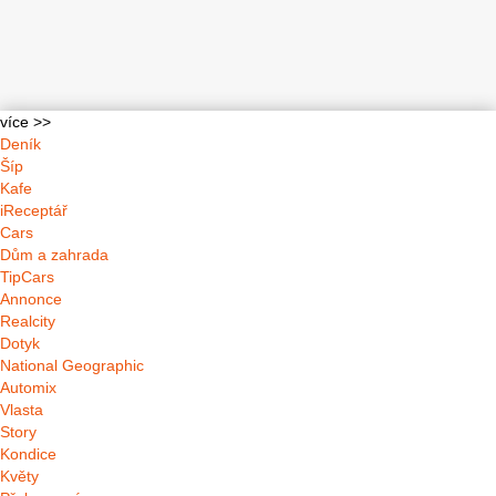
více >>
Deník
Šíp
Kafe
iReceptář
Cars
Dům a zahrada
TipCars
Annonce
Realcity
Dotyk
National Geographic
Automix
Vlasta
Story
Kondice
Květy