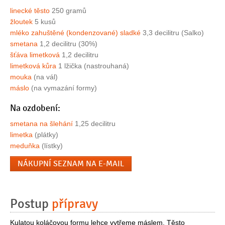
linecké těsto
250 gramů
žloutek
5 kusů
mléko zahuštěné (kondenzované) sladké
3,3 decilitru (Salko)
smetana
1,2 decilitru (30%)
šťáva limetková
1,2 decilitru
limetková kůra
1 lžička (nastrouhaná)
mouka
(na vál)
máslo
(na vymazání formy)
Na ozdobení:
smetana na šlehání
1,25 decilitru
limetka
(plátky)
meduňka
(lístky)
NÁKUPNÍ SEZNAM NA E-MAIL
Postup
přípravy
Kulatou koláčovou formu lehce vytřeme máslem. Těsto