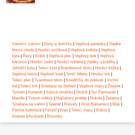
Vánoční cukroví
|
Dorty a dortíčky
|
Vepřová panenka
|
Sladké
hlavní chody
|
Hovězí svíčková
|
Vepřová kotleta
|
Vepřová
kýta
|
Řezy
|
Králík
|
Vepřová plec
|
Vepřový bok
|
Vepřová
krkovice
|
Hovězí zadní
|
Hovězí roštěná
|
Vdolky a koblihy
|
Jehněčí kýta
|
Telecí kýta
|
Bramborové těsto
|
Hovězí kližka
|
Vepřová hlava
|
Vepřové karé
|
Srnčí hřbety
|
Hovězí krk
|
Telecí plec
|
Tvarohové těsto
|
Knedlíčky do polévek
|
Vrchní
šál
|
Telecí krk
|
Smetana na šlehání
|
Vepřové maso
|
Žloutek
|
Tymián
|
Koriandr
|
Sójová omáčka
|
Droždí
|
Sýr Parmazán
|
Mandle
|
Tvaroh měkký
|
Rajčatový protlak
|
Rukola
|
Želatina
|
Smetana na vaření
|
Špenát
|
Krevety
|
Ocet Balsamico
|
Mák
|
Petržel kořenová
|
Fenykl
|
Kopr
|
Telecí maso
|
Kokos
|
Ananas
|
Avokádo
|
Brusinky