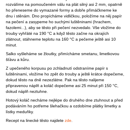
rozválíme na pomoučeném válu na plát silný asi 2 mm, opatrně
ho přeneseme do vymazané formy a dobře přimáčkneme ke
dnu i stěnám. Dno propícháme vidličkou, položíme na něj papír
na pečení a zasypeme ho suchými luštěninami (hrachem,
fazolemi...), aby se těsto při pečení nezvedalo. Vše vložíme do
trouby vyhřáté na 190 °C a když těsto začne na okrajích
zlátnout, stáhneme teplotu na 160 °C a pečeme ještě asi 10
minut.
Salko vyšleháme se žloutky, přimícháme smetanu, limetkovou
šťávu a kůru.
Z upečeného korpusu po zchladnutí odstraníme papír s
luštěninami, vložíme ho zpět do trouby a ještě krátce dopečeme,
dokud těsto na dně nezezlátne. Pak na těsto nalijeme
připravenou náplň a koláč dopečeme asi 25 minut při 150 °C,
dokud náplň neztuhne.
Hotový koláč necháme nejlépe do druhého dne ztuhnout a před
podáváním ho potřeme šlehačkou a ozdobíme plátky limetky a
lístky meduňky.
Recept na linecké těsto najdete
zde
.