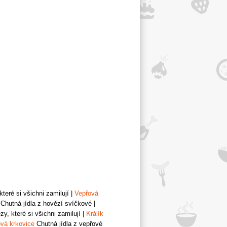
teré si všichni zamilují
|
Vepřová
Chutná jídla z hovězí svíčkové
|
y, které si všichni zamilují
|
Králík
vá krkovice
Chutná jídla z vepřové