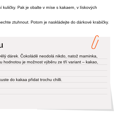
í kuličky. Pak je obalte v míse s kakaem, v lískových
nechte ztuhnout. Potom je naskládejte do dárkové krabičky.
u
kvělý dárek. Čokoládě neodolá nikdo, natož maminka,
ou hodnotou je možnost výběru ze tří variant – kakao,
ste do kakaa přidat trochu chilli.