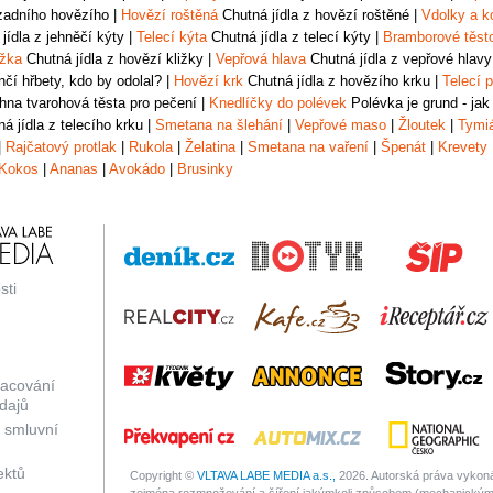
zadního hovězího
|
Hovězí roštěná
Chutná jídla z hovězí roštěné
|
Vdolky a k
jídla z jehněčí kýty
|
Telecí kýta
Chutná jídla z telecí kýty
|
Bramborové těst
ižka
Chutná jídla z hovězí kližky
|
Vepřová hlava
Chutná jídla z vepřové hlavy
čí hřbety, kdo by odolal?
|
Hovězí krk
Chutná jídla z hovězího krku
|
Telecí p
na tvarohová těsta pro pečení
|
Knedlíčky do polévek
Polévka je grund - jak
á jídla z telecího krku
|
Smetana na šlehání
|
Vepřové maso
|
Žloutek
|
Tymi
|
Rajčatový protlak
|
Rukola
|
Želatina
|
Smetana na vaření
|
Špenát
|
Krevety
Kokos
|
Ananas
|
Avokádo
|
Brusinky
sti
racování
dajů
 smluvní
ektů
Copyright ©
VLTAVA LABE MEDIA a.s.,
2026. Autorská práva vykonáv