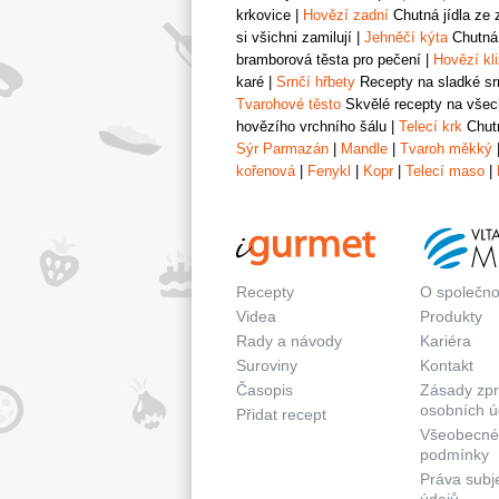
krkovice
|
Hovězí zadní
Chutná jídla ze 
si všichni zamilují
|
Jehněčí kýta
Chutná 
bramborová těsta pro pečení
|
Hovězí kl
karé
|
Srnčí hřbety
Recepty na sladké srn
Tvarohové těsto
Skvělé recepty na všech
hovězího vrchního šálu
|
Telecí krk
Chutn
Sýr Parmazán
|
Mandle
|
Tvaroh měkký
kořenová
|
Fenykl
|
Kopr
|
Telecí maso
|
Recepty
O společno
Videa
Produkty
Rady a návody
Kariéra
Suroviny
Kontakt
Časopis
Zásady zp
osobních ú
Přidat recept
Všeobecné
podmínky
Práva subj