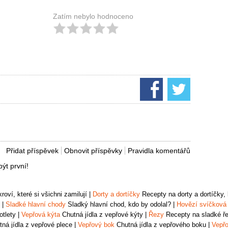
Zatím nebylo hodnoceno
Přidat příspěvek
Obnovit příspěvky
Pravidla komentářů
ýt první!
oví, které si všichni zamilují
|
Dorty a dortíčky
Recepty na dorty a dortíčky, k
|
Sladké hlavní chody
Sladký hlavní chod, kdo by odolal?
|
Hovězí svíčková
otlety
|
Vepřová kýta
Chutná jídla z vepřové kýty
|
Řezy
Recepty na sladké řez
ná jídla z vepřové plece
|
Vepřový bok
Chutná jídla z vepřového boku
|
Vepřo