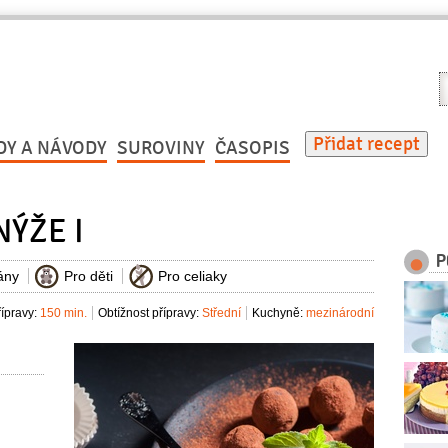
V
r
Přidat recept
DY A NÁVODY
SUROVINY
ČASOPIS
ÝŽE I
P
ány
Pro děti
Pro celiaky
ípravy:
150 min.
Obtížnost přípravy:
Střední
Kuchyně:
mezinárodní