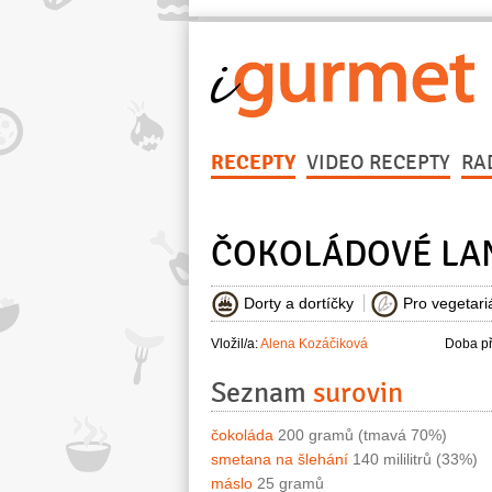
RECEPTY
VIDEO RECEPTY
RA
ČOKOLÁDOVÉ LAN
Dorty a dortíčky
Pro vegetari
Vložil/a:
Alena Kozáčiková
Doba př
Seznam
surovin
čokoláda
200 gramů (tmavá 70%)
smetana na šlehání
140 mililitrů (33%)
máslo
25 gramů