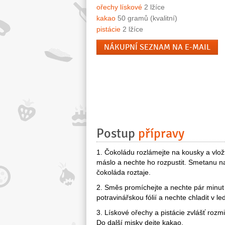
ořechy lískové
2 lžíce
kakao
50 gramů (kvalitní)
pistácie
2 lžíce
NÁKUPNÍ SEZNAM NA E-MAIL
Postup
přípravy
1. Čokoládu rozlámejte na kousky a vložt
máslo a nechte ho rozpustit. Smetanu na
čokoláda roztaje.
2. Směs promíchejte a nechte pár minut s
potravinářskou fólií a nechte chladit v le
3. Lískové ořechy a pistácie zvlášť roz
Do další misky dejte kakao.