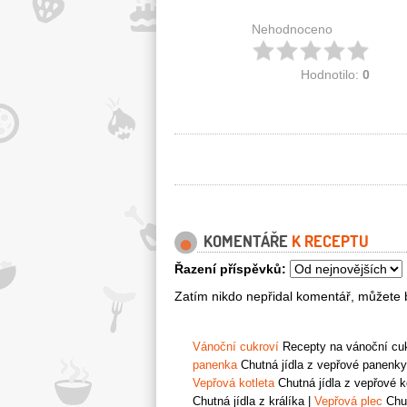
Nehodnoceno
Hodnotilo:
0
KOMENTÁŘE
K RECEPTU
Řazení příspěvků:
Zatím nikdo nepřidal komentář, můžete b
Vánoční cukroví
Recepty na vánoční cukr
panenka
Chutná jídla z vepřové panenky
Vepřová kotleta
Chutná jídla z vepřové k
Chutná jídla z králíka
|
Vepřová plec
Chut