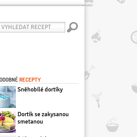
yhledat
ecept
ODOBNÉ
RECEPTY
Sněhobílé dortíky
Dortík se zakysanou
smetanou