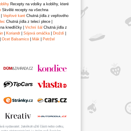
oblihy
Recepty na vdolky a koblihy, které
o
Skvělé recepty na všechna
|
Vepřové karé
Chutná jídla z vepřového
lec
Chutná jídla z telecí plece
|
 na knedlíčky
|
Vrchní šál
Chutná jídla z
án
|
Koriandr
|
Sójová omáčka
|
Droždí
|
|
Ocet Balsamico
|
Mák
|
Petržel
á vydavatel. Jakékoli užití části nebo celku,