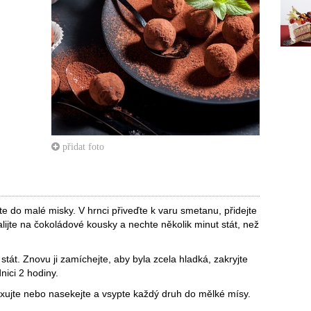
přidat foto
e do malé misky. V hrnci přiveďte k varu smetanu, přidejte
lijte na čokoládové kousky a nechte několik minut stát, než
tát. Znovu ji zamíchejte, aby byla zcela hladká, zakryjte
dnici 2 hodiny.
mixujte nebo nasekejte a vsypte každý druh do mělké mísy.