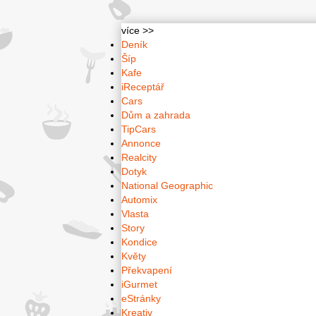
více >>
Deník
Šíp
Kafe
iReceptář
Cars
Dům a zahrada
TipCars
Annonce
Realcity
Dotyk
National Geographic
Automix
Vlasta
Story
Kondice
Květy
Překvapení
iGurmet
eStránky
Kreativ