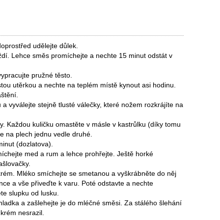
oprostřed udělejte důlek.
oždí. Lehce směs promíchejte a nechte 15 minut odstát v
vypracujte pružné těsto.
čistou utěrkou a nechte na teplém místě kynout asi hodinu.
štění.
ů a vyválejte stejně tlusté válečky, které nožem rozkrájíte na
ky. Každou kuličku omastěte v másle v kastrůlku (díky tomu
jte na plech jednu vedle druhé.
inut (dozlatova).
míchejte med a rum a lehce prohřejte. Ještě horké
ašlovačky.
 krém. Mléko smíchejte se smetanou a vyškrábněte do něj
rnce a vše přiveďte k varu. Poté odstavte a nechte
te slupku od lusku.
hladka a zašlehejte je do mléčné směsi. Za stálého šlehání
 krém nesrazil.