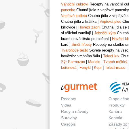
Vánoční cukroví
Recepty na vánoční cukr
panenka
Chutná jídla z vepřové panenky
Vepřová kotleta
Chutná jídla z vepřové k
Chutná jídla z králíka
|
Vepřová plec
Chut
krkovice
|
Hovězí zadní
Chutná jídla ze 
si všichni zamilují
|
Jehněčí kýta
Chutná 
bramborová těsta pro pečení
|
Hovězí kl
karé
|
Srnčí hřbety
Recepty na sladké srn
Tvarohové těsto
Skvělé recepty na všech
hovězího vrchního šálu
|
Telecí krk
Chutn
Sýr Parmazán
|
Mandle
|
Tvaroh měkký
kořenová
|
Fenykl
|
Kopr
|
Telecí maso
|
Recepty
O společno
Videa
Produkty
Rady a návody
Kariéra
Suroviny
Kontakt
Časopis
Zásady zp