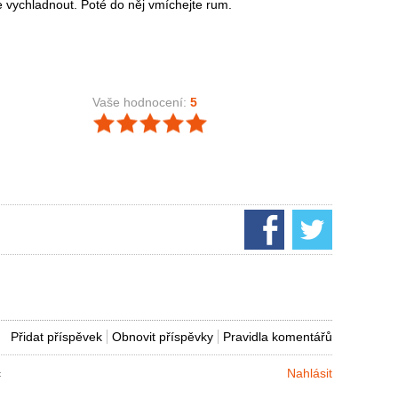
 vychladnout. Poté do něj vmíchejte rum.
Vaše hodnocení:
5
Přidat příspěvek
Obnovit příspěvky
Pravidla komentářů
c
Nahlásit