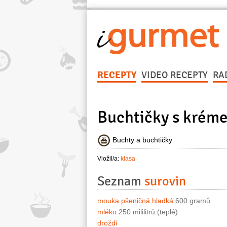
RECEPTY
VIDEO RECEPTY
RA
Buchtičky s krém
Buchty a buchtičky
Vložil/a:
klasa
Seznam
surovin
mouka pšeničná hladká
600 gramů
mléko
250 mililitrů (teplé)
droždí