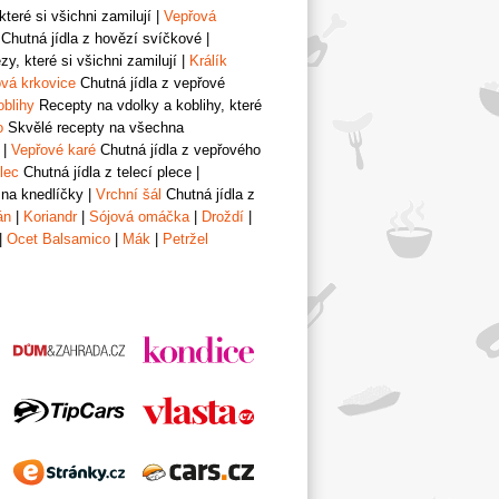
teré si všichni zamilují
|
Vepřová
Chutná jídla z hovězí svíčkové
|
y, které si všichni zamilují
|
Králík
vá krkovice
Chutná jídla z vepřové
oblihy
Recepty na vdolky a koblihy, které
o
Skvělé recepty na všechna
|
Vepřové karé
Chutná jídla z vepřového
lec
Chutná jídla z telecí plece
|
 na knedlíčky
|
Vrchní šál
Chutná jídla z
án
|
Koriandr
|
Sójová omáčka
|
Droždí
|
|
Ocet Balsamico
|
Mák
|
Petržel