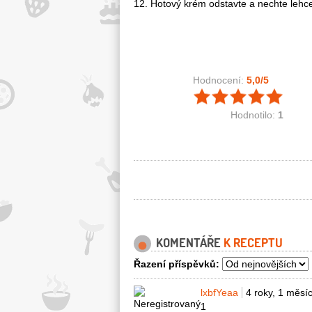
12. Hotový krém odstavte a nechte lehce
Hodnocení:
5,0
/5
Hodnotilo:
1
KOMENTÁŘE
K RECEPTU
Řazení příspěvků:
lxbfYeaa
4 roky, 1 měsí
1