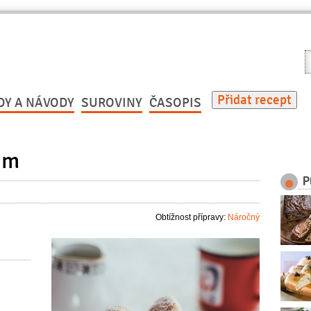
V
r
Přidat recept
DY A NÁVODY
SUROVINY
ČASOPIS
em
P
Obtížnost přípravy:
Náročný