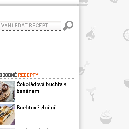
yhledat
ecept
ODOBNÉ
RECEPTY
Čokoládová buchta s
banánem
Buchtové vlnění