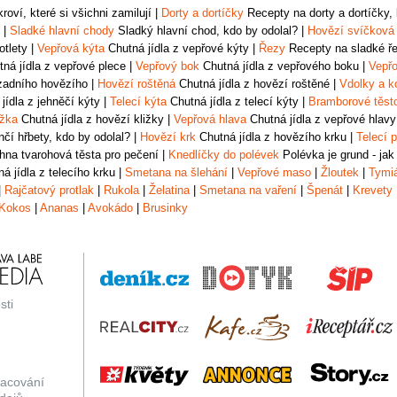
oví, které si všichni zamilují
|
Dorty a dortíčky
Recepty na dorty a dortíčky, k
|
Sladké hlavní chody
Sladký hlavní chod, kdo by odolal?
|
Hovězí svíčková
otlety
|
Vepřová kýta
Chutná jídla z vepřové kýty
|
Řezy
Recepty na sladké řez
ná jídla z vepřové plece
|
Vepřový bok
Chutná jídla z vepřového boku
|
Vepřo
zadního hovězího
|
Hovězí roštěná
Chutná jídla z hovězí roštěné
|
Vdolky a k
jídla z jehněčí kýty
|
Telecí kýta
Chutná jídla z telecí kýty
|
Bramborové těst
ižka
Chutná jídla z hovězí kližky
|
Vepřová hlava
Chutná jídla z vepřové hlavy
čí hřbety, kdo by odolal?
|
Hovězí krk
Chutná jídla z hovězího krku
|
Telecí p
na tvarohová těsta pro pečení
|
Knedlíčky do polévek
Polévka je grund - jak
á jídla z telecího krku
|
Smetana na šlehání
|
Vepřové maso
|
Žloutek
|
Tymi
|
Rajčatový protlak
|
Rukola
|
Želatina
|
Smetana na vaření
|
Špenát
|
Krevety
Kokos
|
Ananas
|
Avokádo
|
Brusinky
sti
racování