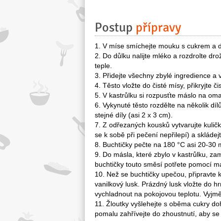
Postup
přípravy
1. V míse smíchejte mouku s cukrem a d
2. Do důlku nalijte mléko a rozdrolte dr
teple.
3. Přidejte všechny zbylé ingredience a 
4. Těsto vložte do čisté mísy, přikryjte 
5. V kastrůlku si rozpusťte máslo na oma
6. Vykynuté těsto rozdělte na několik díl
stejné díly (asi 2 x 3 cm).
7. Z odřezaných kousků vytvarujte kulič
se k sobě při pečení nepřilepí) a skláde
8. Buchtičky pečte na 180 °C asi 20-30 m
9. Do másla, které zbylo v kastrůlku, za
buchtičky touto směsí potřete pomocí m
10. Než se buchtičky upečou, připravte
vanilkový lusk. Prázdný lusk vložte do h
vychladnout na pokojovou teplotu. Vyjmě
11. Žloutky vyšlehejte s oběma cukry do
pomalu zahřívejte do zhoustnutí, aby se