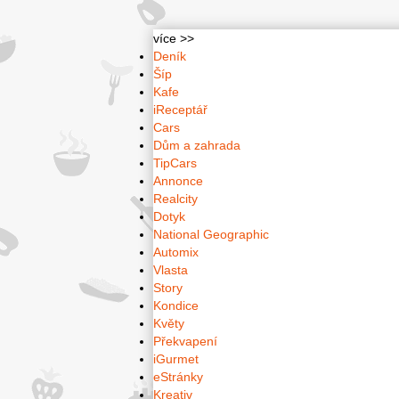
více >>
Deník
Šíp
Kafe
iReceptář
Cars
Dům a zahrada
TipCars
Annonce
Realcity
Dotyk
National Geographic
Automix
Vlasta
Story
Kondice
Květy
Překvapení
iGurmet
eStránky
Kreativ