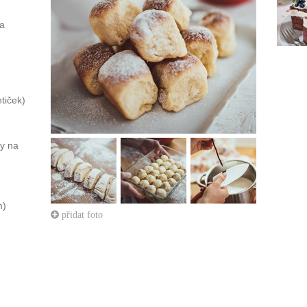
a
htiček)
ny na
m)
přidat foto