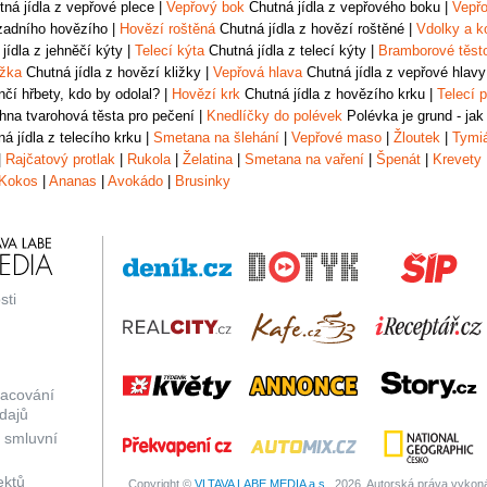
ná jídla z vepřové plece
|
Vepřový bok
Chutná jídla z vepřového boku
|
Vepřo
zadního hovězího
|
Hovězí roštěná
Chutná jídla z hovězí roštěné
|
Vdolky a k
jídla z jehněčí kýty
|
Telecí kýta
Chutná jídla z telecí kýty
|
Bramborové těst
ižka
Chutná jídla z hovězí kližky
|
Vepřová hlava
Chutná jídla z vepřové hlavy
čí hřbety, kdo by odolal?
|
Hovězí krk
Chutná jídla z hovězího krku
|
Telecí p
na tvarohová těsta pro pečení
|
Knedlíčky do polévek
Polévka je grund - jak
á jídla z telecího krku
|
Smetana na šlehání
|
Vepřové maso
|
Žloutek
|
Tymi
|
Rajčatový protlak
|
Rukola
|
Želatina
|
Smetana na vaření
|
Špenát
|
Krevety
Kokos
|
Ananas
|
Avokádo
|
Brusinky
sti
racování
dajů
 smluvní
ektů
Copyright ©
VLTAVA LABE MEDIA a.s.,
2026. Autorská práva vykonáv