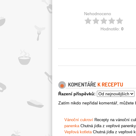
Nehodnoceno
Hodnotilo:
0
KOMENTÁŘE
K RECEPTU
Řazení příspěvků:
Zatím nikdo nepřidal komentář, můžete b
Vánoční cukroví
Recepty na vánoční cukr
panenka
Chutná jídla z vepřové panenky
Vepřová kotleta
Chutná jídla z vepřové k