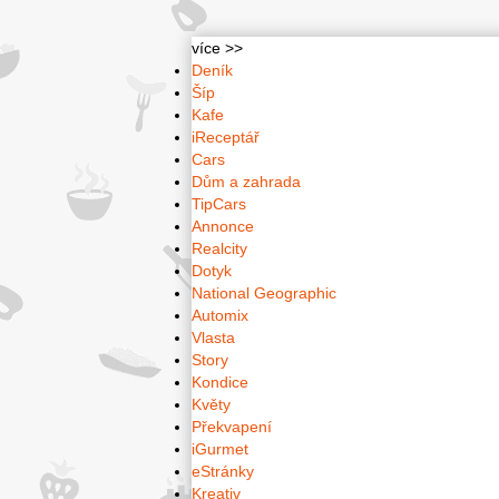
více >>
Deník
Šíp
Kafe
iReceptář
Cars
Dům a zahrada
TipCars
Annonce
Realcity
Dotyk
National Geographic
Automix
Vlasta
Story
Kondice
Květy
Překvapení
iGurmet
eStránky
Kreativ