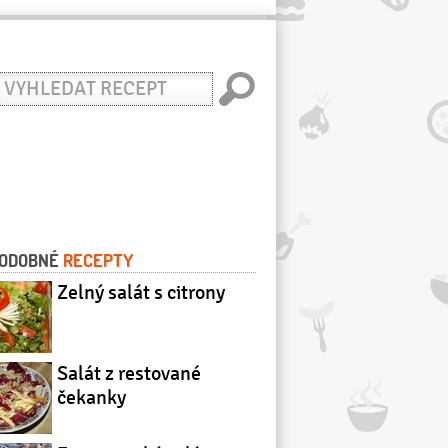
yhledat
ecept
ODOBNÉ
RECEPTY
Zelný salát s citrony
Salát z restované
čekanky