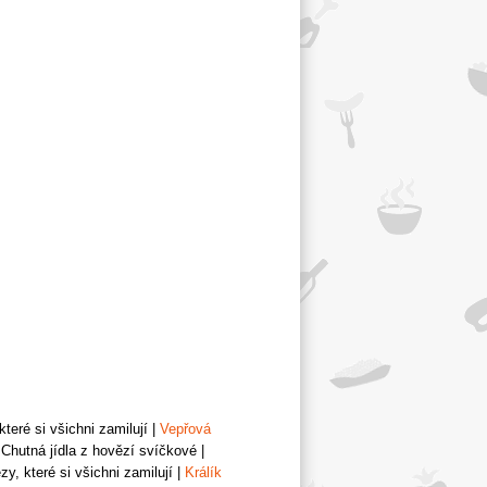
teré si všichni zamilují
|
Vepřová
Chutná jídla z hovězí svíčkové
|
y, které si všichni zamilují
|
Králík