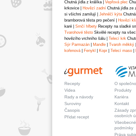
Chutná jídla z králíka
|
Vepřová plec
Chut
krkovice
|
Hovězí zadní
Chutná jídla ze 
si všichni zamilují
|
Jehněčí kýta
Chutná 
bramborová těsta pro pečení
|
Hovězí kl
karé
|
Srnčí hřbety
Recepty na sladké srn
Tvarohové těsto
Skvělé recepty na všech
hovězího vrchního šálu
|
Telecí krk
Chutn
Sýr Parmazán
|
Mandle
|
Tvaroh měkký
kořenová
|
Fenykl
|
Kopr
|
Telecí maso
|
Recepty
O společno
Videa
Produkty
Rady a návody
Kariéra
Suroviny
Kontakt
Časopis
Zásady zp
osobních ú
Přidat recept
Všeobecné
podmínky
Práva subj