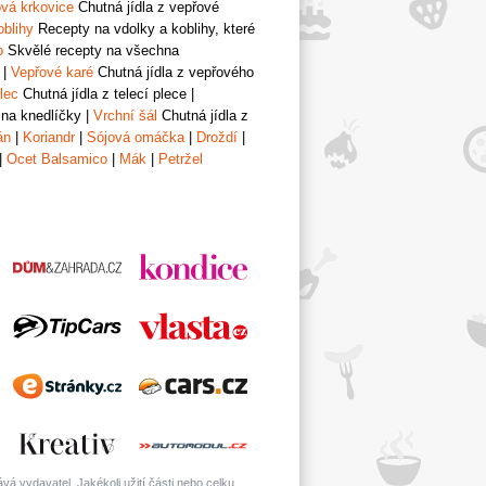
vá krkovice
Chutná jídla z vepřové
oblihy
Recepty na vdolky a koblihy, které
o
Skvělé recepty na všechna
|
Vepřové karé
Chutná jídla z vepřového
lec
Chutná jídla z telecí plece
|
 na knedlíčky
|
Vrchní šál
Chutná jídla z
án
|
Koriandr
|
Sójová omáčka
|
Droždí
|
|
Ocet Balsamico
|
Mák
|
Petržel
á vydavatel. Jakékoli užití části nebo celku,