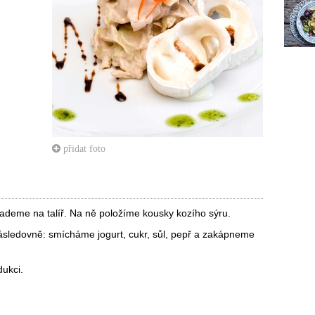
přidat foto
ademe na talíř. Na ně položíme kousky kozího sýru.
následovně: smícháme jogurt, cukr, sůl, pepř a zakápneme
ukci.