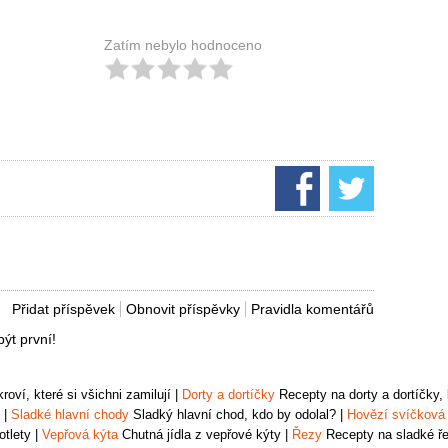
Zatím nebylo hodnoceno
Přidat příspěvek
Obnovit příspěvky
Pravidla komentářů
ýt první!
oví, které si všichni zamilují
|
Dorty a dortíčky
Recepty na dorty a dortíčky, k
|
Sladké hlavní chody
Sladký hlavní chod, kdo by odolal?
|
Hovězí svíčková
otlety
|
Vepřová kýta
Chutná jídla z vepřové kýty
|
Řezy
Recepty na sladké řez