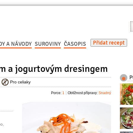
V
r
Přidat recept
DY A NÁVODY
SUROVINY
ČASOPIS
em a jogurtovým dresingem
P
Pro celiaky
Porce:
1
Obtížnost přípravy:
Snadný
o,