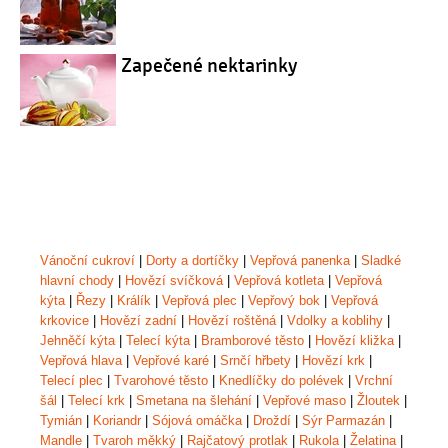
Zapečené nektarinky
Vánoční cukroví
|
Dorty a dortíčky
|
Vepřová panenka
|
Sladké
hlavní chody
|
Hovězí svíčková
|
Vepřová kotleta
|
Vepřová
kýta
|
Řezy
|
Králík
|
Vepřová plec
|
Vepřový bok
|
Vepřová
krkovice
|
Hovězí zadní
|
Hovězí roštěná
|
Vdolky a koblihy
|
Jehněčí kýta
|
Telecí kýta
|
Bramborové těsto
|
Hovězí kližka
|
Vepřová hlava
|
Vepřové karé
|
Srnčí hřbety
|
Hovězí krk
|
Telecí plec
|
Tvarohové těsto
|
Knedlíčky do polévek
|
Vrchní
šál
|
Telecí krk
|
Smetana na šlehání
|
Vepřové maso
|
Žloutek
|
Tymián
|
Koriandr
|
Sójová omáčka
|
Droždí
|
Sýr Parmazán
|
Mandle
|
Tvaroh měkký
|
Rajčatový protlak
|
Rukola
|
Želatina
|