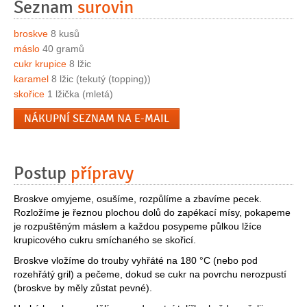
Seznam
surovin
broskve
8 kusů
máslo
40 gramů
cukr krupice
8 lžic
karamel
8 lžic (tekutý (topping))
skořice
1 lžička (mletá)
NÁKUPNÍ SEZNAM NA E-MAIL
Postup
přípravy
Broskve omyjeme, osušíme, rozpůlíme a zbavíme pecek.
Rozložíme je řeznou plochou dolů do zapékací mísy, pokapeme
je rozpuštěným máslem a každou posypeme půlkou lžíce
krupicového cukru smíchaného se skořicí.
Broskve vložíme do trouby vyhřáté na 180 °C (nebo pod
rozehřátý gril) a pečeme, dokud se cukr na povrchu nerozpustí
(broskve by měly zůstat pevné).