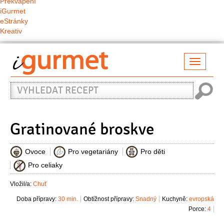
Překvapení
iGurmet
eStránky
Kreativ
Přepno
naviga
Vyhledat
recept
Gratinované broskve
Ovoce
Pro vegetariány
Pro děti
Pro celiaky
Vložil/a:
Chuť
Doba přípravy:
30 min.
Obtížnost přípravy:
Snadný
Kuchyně:
evropská
Porce:
4