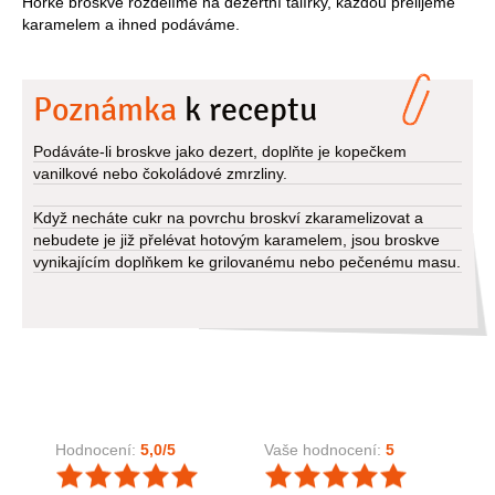
Horké broskve rozdělíme na dezertní talířky, každou přelijeme
karamelem a ihned podáváme.
Poznámka
k receptu
Podáváte-li broskve jako dezert, doplňte je kopečkem
vanilkové nebo čokoládové zmrzliny.
Když necháte cukr na povrchu broskví zkaramelizovat a
nebudete je již přelévat hotovým karamelem, jsou broskve
vynikajícím doplňkem ke grilovanému nebo pečenému masu.
Hodnocení:
5,0
/5
Vaše hodnocení:
5