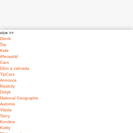
více >>
Deník
Šíp
Kafe
iReceptář
Cars
Dům a zahrada
TipCars
Annonce
Realcity
Dotyk
National Geographic
Automix
Vlasta
Story
Kondice
Květy