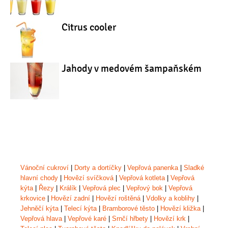
Citrus cooler
Jahody v medovém šampaňském
Vánoční cukroví
|
Dorty a dortíčky
|
Vepřová panenka
|
Sladké
hlavní chody
|
Hovězí svíčková
|
Vepřová kotleta
|
Vepřová
kýta
|
Řezy
|
Králík
|
Vepřová plec
|
Vepřový bok
|
Vepřová
krkovice
|
Hovězí zadní
|
Hovězí roštěná
|
Vdolky a koblihy
|
Jehněčí kýta
|
Telecí kýta
|
Bramborové těsto
|
Hovězí kližka
|
Vepřová hlava
|
Vepřové karé
|
Srnčí hřbety
|
Hovězí krk
|