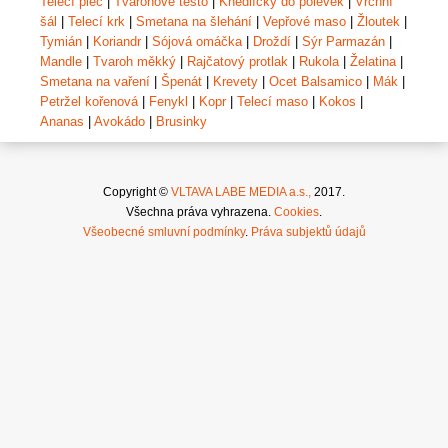
Telecí plec
|
Tvarohové těsto
|
Knedlíčky do polévek
|
Vrchní
šál
|
Telecí krk
|
Smetana na šlehání
|
Vepřové maso
|
Žloutek
|
Tymián
|
Koriandr
|
Sójová omáčka
|
Droždí
|
Sýr Parmazán
|
Mandle
|
Tvaroh měkký
|
Rajčatový protlak
|
Rukola
|
Želatina
|
Smetana na vaření
|
Špenát
|
Krevety
|
Ocet Balsamico
|
Mák
|
Petržel kořenová
|
Fenykl
|
Kopr
|
Telecí maso
|
Kokos
|
Ananas
|
Avokádo
|
Brusinky
Copyright ©
VLTAVA LABE MEDIA a.s.,
2017.
Všechna práva vyhrazena.
Cookies
.
Všeobecné smluvní podmínky
.
Práva subjektů údajů