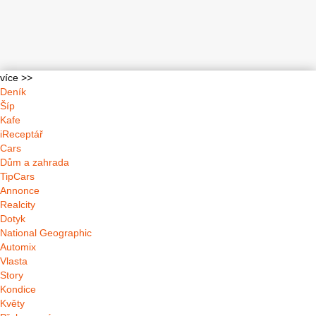
více >>
Deník
Šíp
Kafe
iReceptář
Cars
Dům a zahrada
TipCars
Annonce
Realcity
Dotyk
National Geographic
Automix
Vlasta
Story
Kondice
Květy