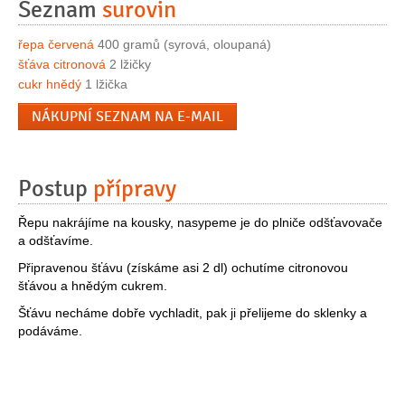
Seznam
surovin
řepa červená
400 gramů (syrová, oloupaná)
šťáva citronová
2 lžičky
cukr hnědý
1 lžička
NÁKUPNÍ SEZNAM NA E-MAIL
Postup
přípravy
Řepu nakrájíme na kousky, nasypeme je do plniče odšťavovače
a odšťavíme.
Připravenou šťávu (získáme asi 2 dl) ochutíme citronovou
šťávou a hnědým cukrem.
Šťávu necháme dobře vychladit, pak ji přelijeme do sklenky a
podáváme.