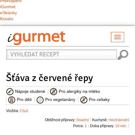
Překvapení
iGurmet
eStránky
Kreativ
Přepno
naviga
Vyhledat
recept
Šťáva z červené řepy
Nápoje studené
Pro alergiky na mléko
Pro děti
Pro vegetariány
Pro celiaky
Vložil/a:
Chuť
Obtížnost přípravy:
Snadný
Kuchyně:
mezinárodní
Porce:
1
Doba přípravy:
10 min.