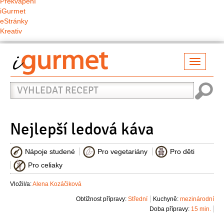
Překvapení
iGurmet
eStránky
Kreativ
Přepno
naviga
Vyhledat
recept
Nejlepší ledová káva
Nápoje studené
Pro vegetariány
Pro děti
Pro celiaky
Vložil/a:
Alena Kozáčiková
Obtížnost přípravy:
Střední
Kuchyně:
mezinárodní
Doba přípravy:
15 min.