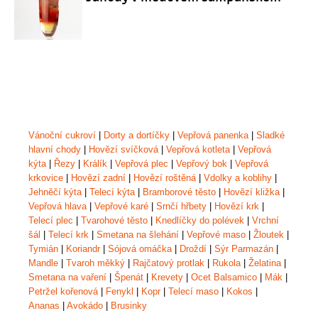
Vánoční cukroví
|
Dorty a dortíčky
|
Vepřová panenka
|
Sladké
hlavní chody
|
Hovězí svíčková
|
Vepřová kotleta
|
Vepřová
kýta
|
Řezy
|
Králík
|
Vepřová plec
|
Vepřový bok
|
Vepřová
krkovice
|
Hovězí zadní
|
Hovězí roštěná
|
Vdolky a koblihy
|
Jehněčí kýta
|
Telecí kýta
|
Bramborové těsto
|
Hovězí kližka
|
Vepřová hlava
|
Vepřové karé
|
Srnčí hřbety
|
Hovězí krk
|
Telecí plec
|
Tvarohové těsto
|
Knedlíčky do polévek
|
Vrchní
šál
|
Telecí krk
|
Smetana na šlehání
|
Vepřové maso
|
Žloutek
|
Tymián
|
Koriandr
|
Sójová omáčka
|
Droždí
|
Sýr Parmazán
|
Mandle
|
Tvaroh měkký
|
Rajčatový protlak
|
Rukola
|
Želatina
|
Smetana na vaření
|
Špenát
|
Krevety
|
Ocet Balsamico
|
Mák
|
Petržel kořenová
|
Fenykl
|
Kopr
|
Telecí maso
|
Kokos
|
Ananas
|
Avokádo
|
Brusinky