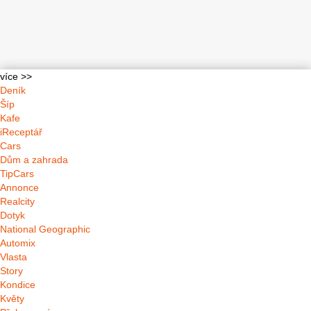
více >>
Deník
Šíp
Kafe
iReceptář
Cars
Dům a zahrada
TipCars
Annonce
Realcity
Dotyk
National Geographic
Automix
Vlasta
Story
Kondice
Květy