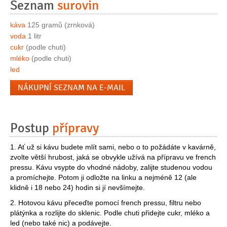
Seznam
surovin
káva
125 gramů (zrnková)
voda
1 litr
cukr
(podle chuti)
mléko
(podle chuti)
led
NÁKUPNÍ SEZNAM NA E-MAIL
Postup
přípravy
1. Ať už si kávu budete mlít sami, nebo o to požádáte v kavárně,
zvolte větší hrubost, jaká se obvykle užívá na přípravu ve french
pressu. Kávu vsypte do vhodné nádoby, zalijte studenou vodou
a promíchejte. Potom ji odložte na linku a nejméně 12 (ale
klidně i 18 nebo 24) hodin si jí nevšímejte.
2. Hotovou kávu přeceďte pomocí french pressu, filtru nebo
plátýnka a rozlijte do sklenic. Podle chuti přidejte cukr, mléko a
led (nebo také nic) a podávejte.