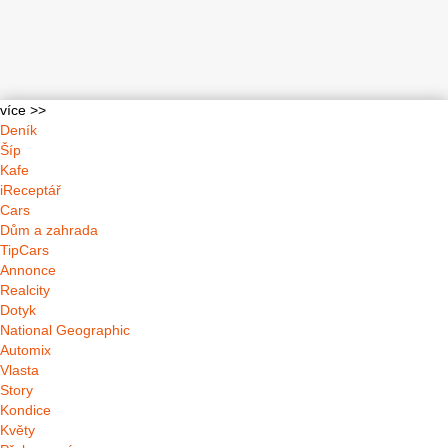
více >>
Deník
Šíp
Kafe
iReceptář
Cars
Dům a zahrada
TipCars
Annonce
Realcity
Dotyk
National Geographic
Automix
Vlasta
Story
Kondice
Květy