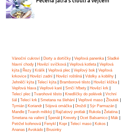
Pečená játra s cibulí a vejcem
Vánoční cukroví
|
Dorty a dortíčky
|
Vepřová panenka
|
Sladké
hlavní chody
|
Hovězí svíčková
|
Vepřová kotleta
|
Vepřová
kýta
|
Řezy
|
Králík
|
Vepřová plec
|
Vepřový bok
|
Vepřová
krkovice
|
Hovězí zadní
|
Hovězí roštěná
|
Vdolky a koblihy
|
Jehněčí kýta
|
Telecí kýta
|
Bramborové těsto
|
Hovězí kližka
|
Vepřová hlava
|
Vepřové karé
|
Srnčí hřbety
|
Hovězí krk
|
Telecí plec
|
Tvarohové těsto
|
Knedlíčky do polévek
|
Vrchní
šál
|
Telecí krk
|
Smetana na šlehání
|
Vepřové maso
|
Žloutek
|
Tymián
|
Koriandr
|
Sójová omáčka
|
Droždí
|
Sýr Parmazán
|
Mandle
|
Tvaroh měkký
|
Rajčatový protlak
|
Rukola
|
Želatina
|
Smetana na vaření
|
Špenát
|
Krevety
|
Ocet Balsamico
|
Mák
|
Petržel kořenová
|
Fenykl
|
Kopr
|
Telecí maso
|
Kokos
|
Ananas
|
Avokádo
|
Brusinky