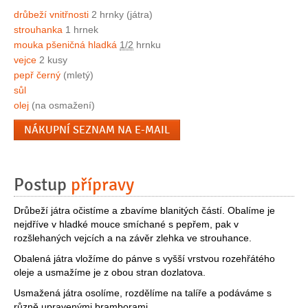
drůbeží vnitřnosti
2 hrnky (játra)
strouhanka
1 hrnek
mouka pšeničná hladká
1/2
hrnku
vejce
2 kusy
pepř černý
(mletý)
sůl
olej
(na osmažení)
NÁKUPNÍ SEZNAM NA E-MAIL
Postup
přípravy
Drůbeží játra očistíme a zbavíme blanitých částí. Obalíme je
nejdříve v hladké mouce smíchané s pepřem, pak v
rozšlehaných vejcích a na závěr zlehka ve strouhance.
Obalená játra vložíme do pánve s vyšší vrstvou rozehřátého
oleje a usmažíme je z obou stran dozlatova.
Usmažená játra osolíme, rozdělíme na talíře a podáváme s
různě upravenými bramborami.