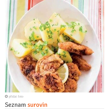
přidat foto
Seznam
surovin