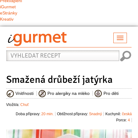
Překvapení
iGurmet
eStránky
Kreativ
Přepno
naviga
Vyhledat
recept
Smažená drůbeží jatýrka
Vnitřnosti
Pro alergiky na mléko
Pro děti
Vložil/a:
Chuť
Doba přípravy:
20 min.
Obtížnost přípravy:
Snadný
Kuchyně:
česká
Porce:
4