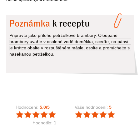
Poznámka
k receptu
Připravte jako přílohu petrželkové brambory. Oloupané
brambory uvařte v osolené vodě doměkka, sceďte, na pánvi
je krátce obalte v rozpuštěném másle, osolte a promíchejte s
nasekanou petrželkou.
Hodnocení:
5,0
/5
Vaše hodnocení:
5
Hodnotilo:
1