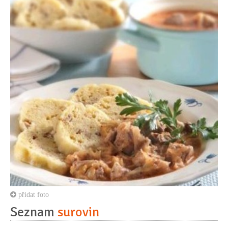
přidat foto
Seznam
surovin