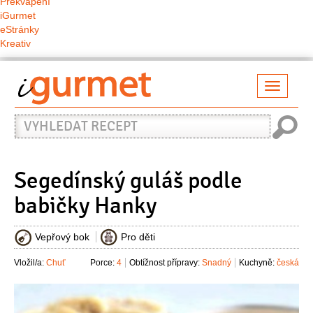
Překvapení
iGurmet
eStránky
Kreativ
Přepno
naviga
Vyhledat
recept
Segedínský guláš podle
babičky Hanky
Vepřový bok
Pro děti
Vložil/a:
Chuť
Porce:
4
Obtížnost přípravy:
Snadný
Kuchyně:
česká