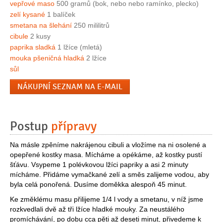
vepřové maso
500 gramů (bok, nebo nebo ramínko, plecko)
zelí kysané
1 balíček
smetana na šlehání
250 mililitrů
cibule
2 kusy
paprika sladká
1 lžíce (mletá)
mouka pšeničná hladká
2 lžíce
sůl
NÁKUPNÍ SEZNAM NA E-MAIL
Postup
přípravy
Na másle zpěníme nakrájenou cibuli a vložíme na ni osolené a
opepřené kostky masa. Mícháme a opékáme, až kostky pustí
šťávu. Vsypeme 1 polévkovou lžíci papriky a asi 2 minuty
mícháme. Přidáme vymačkané zelí a směs zalijeme vodou, aby
byla celá ponořená. Dusíme doměkka alespoň 45 minut.
Ke změklému masu přilijeme 1/4 l vody a smetanu, v níž jsme
rozkvedlali dvě až tři lžíce hladké mouky. Za neustálého
promíchávání, po dobu cca pěti až deseti minut, přivedeme k