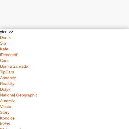
více >>
Deník
Šíp
Kafe
iReceptář
Cars
Dům a zahrada
TipCars
Annonce
Realcity
Dotyk
National Geographic
Automix
Vlasta
Story
Kondice
Květy