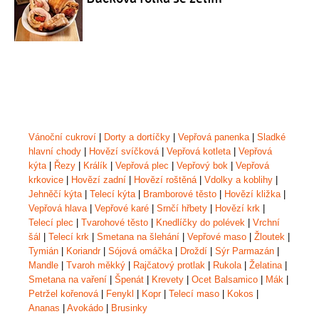
Vánoční cukroví
|
Dorty a dortíčky
|
Vepřová panenka
|
Sladké
hlavní chody
|
Hovězí svíčková
|
Vepřová kotleta
|
Vepřová
kýta
|
Řezy
|
Králík
|
Vepřová plec
|
Vepřový bok
|
Vepřová
krkovice
|
Hovězí zadní
|
Hovězí roštěná
|
Vdolky a koblihy
|
Jehněčí kýta
|
Telecí kýta
|
Bramborové těsto
|
Hovězí kližka
|
Vepřová hlava
|
Vepřové karé
|
Srnčí hřbety
|
Hovězí krk
|
Telecí plec
|
Tvarohové těsto
|
Knedlíčky do polévek
|
Vrchní
šál
|
Telecí krk
|
Smetana na šlehání
|
Vepřové maso
|
Žloutek
|
Tymián
|
Koriandr
|
Sójová omáčka
|
Droždí
|
Sýr Parmazán
|
Mandle
|
Tvaroh měkký
|
Rajčatový protlak
|
Rukola
|
Želatina
|
Smetana na vaření
|
Špenát
|
Krevety
|
Ocet Balsamico
|
Mák
|
Petržel kořenová
|
Fenykl
|
Kopr
|
Telecí maso
|
Kokos
|
Ananas
|
Avokádo
|
Brusinky