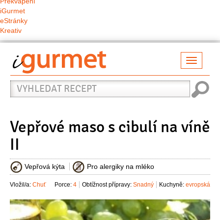
Překvapení
iGurmet
eStránky
Kreativ
Přepno
naviga
Vyhledat
recept
Vepřové maso s cibulí na víně
II
Vepřová kýta
Pro alergiky na mléko
Vložil/a:
Chuť
Porce:
4
Obtížnost přípravy:
Snadný
Kuchyně:
evropská