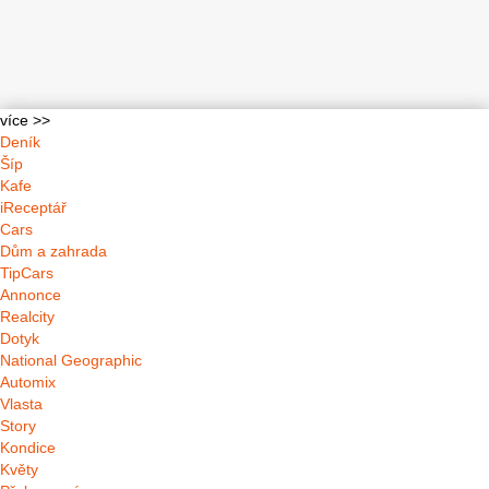
více >>
Deník
Šíp
Kafe
iReceptář
Cars
Dům a zahrada
TipCars
Annonce
Realcity
Dotyk
National Geographic
Automix
Vlasta
Story
Kondice
Květy