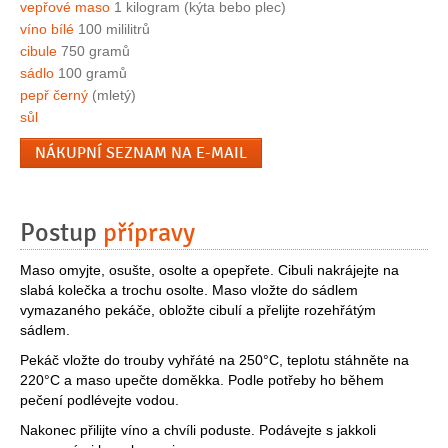
vepřové maso
1 kilogram (kýta bebo plec)
víno bílé
100 mililitrů
cibule
750 gramů
sádlo
100 gramů
pepř černý
(mletý)
sůl
NÁKUPNÍ SEZNAM NA E-MAIL
Postup
přípravy
Maso omyjte, osušte, osolte a opepřete. Cibuli nakrájejte na
slabá kolečka a trochu osolte. Maso vložte do sádlem
vymazaného pekáče, obložte cibulí a přelijte rozehřátým
sádlem.
Pekáč vložte do trouby vyhřáté na 250°C, teplotu stáhněte na
220°C a maso upečte doměkka. Podle potřeby ho během
pečení podlévejte vodou.
Nakonec přilijte víno a chvíli poduste. Podávejte s jakkoli