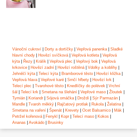
Vánoční cukroví
|
Dorty a dortíčky
|
Vepřová panenka
|
Sladké
hlavní chody
|
Hovězí svíčková
|
Vepřová kotleta
|
Vepřová
kýta
|
Řezy
|
Králík
|
Vepřová plec
|
Vepřový bok
|
Vepřová
krkovice
|
Hovězí zadní
|
Hovězí roštěná
|
Vdolky a koblihy
|
Jehněčí kýta
|
Telecí kýta
|
Bramborové těsto
|
Hovězí kližka
|
Vepřová hlava
|
Vepřové karé
|
Srnčí hřbety
|
Hovězí krk
|
Telecí plec
|
Tvarohové těsto
|
Knedlíčky do polévek
|
Vrchní
šál
|
Telecí krk
|
Smetana na šlehání
|
Vepřové maso
|
Žloutek
|
Tymián
|
Koriandr
|
Sójová omáčka
|
Droždí
|
Sýr Parmazán
|
Mandle
|
Tvaroh měkký
|
Rajčatový protlak
|
Rukola
|
Želatina
|
Smetana na vaření
|
Špenát
|
Krevety
|
Ocet Balsamico
|
Mák
|
Petržel kořenová
|
Fenykl
|
Kopr
|
Telecí maso
|
Kokos
|
Ananas
|
Avokádo
|
Brusinky