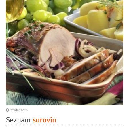
přidat foto
Seznam
surovin