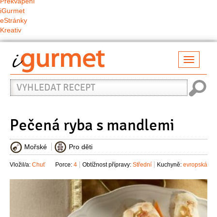
Překvapení
iGurmet
eStránky
Kreativ
Přepno
naviga
Vyhledat
recept
Pečená ryba s mandlemi
Mořské
Pro děti
Vložil/a:
Chuť
Porce:
4
Obtížnost přípravy:
Střední
Kuchyně:
evropská