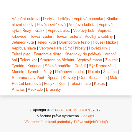
Vánoční cukroví
|
Dorty a dortíčky
|
Vepřová panenka
|
Sladké
hlavní chody
|
Hovězí svíčková
|
Vepřová kotleta
|
Vepřová
kýta
|
Řezy
|
Králík
|
Vepřová plec
|
Vepřový bok
|
Vepřová
krkovice
|
Hovězí zadní
|
Hovězí roštěná
|
Vdolky a koblihy
|
Jehněčí kýta
|
Telecí kýta
|
Bramborové těsto
|
Hovězí kližka
|
Vepřová hlava
|
Vepřové karé
|
Srnčí hřbety
|
Hovězí krk
|
Telecí plec
|
Tvarohové těsto
|
Knedlíčky do polévek
|
Vrchní
šál
|
Telecí krk
|
Smetana na šlehání
|
Vepřové maso
|
Žloutek
|
Tymián
|
Koriandr
|
Sójová omáčka
|
Droždí
|
Sýr Parmazán
|
Mandle
|
Tvaroh měkký
|
Rajčatový protlak
|
Rukola
|
Želatina
|
Smetana na vaření
|
Špenát
|
Krevety
|
Ocet Balsamico
|
Mák
|
Petržel kořenová
|
Fenykl
|
Kopr
|
Telecí maso
|
Kokos
|
Ananas
|
Avokádo
|
Brusinky
Copyright ©
VLTAVA LABE MEDIA a.s.,
2017.
Všechna práva vyhrazena.
Cookies
.
Všeobecné smluvní podmínky
.
Práva subjektů údajů