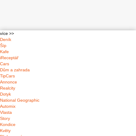
více >>
Deník
Šíp
Kafe
iReceptář
Cars
Dům a zahrada
TipCars
Annonce
Realcity
Dotyk
National Geographic
Automix
Vlasta
Story
Kondice
Květy