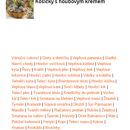
Košíčky s houbovým krémem
Vánoční cukroví
|
Dorty a dortíčky
|
Vepřová panenka
|
Sladké
hlavní chody
|
Hovězí svíčková
|
Vepřová kotleta
|
Vepřová
kýta
|
Řezy
|
Králík
|
Vepřová plec
|
Vepřový bok
|
Vepřová
krkovice
|
Hovězí zadní
|
Hovězí roštěná
|
Vdolky a koblihy
|
Jehněčí kýta
|
Telecí kýta
|
Bramborové těsto
|
Hovězí kližka
|
Vepřová hlava
|
Vepřové karé
|
Srnčí hřbety
|
Hovězí krk
|
Telecí plec
|
Tvarohové těsto
|
Knedlíčky do polévek
|
Vrchní
šál
|
Telecí krk
|
Smetana na šlehání
|
Vepřové maso
|
Žloutek
|
Tymián
|
Koriandr
|
Sójová omáčka
|
Droždí
|
Sýr Parmazán
|
Mandle
|
Tvaroh měkký
|
Rajčatový protlak
|
Rukola
|
Želatina
|
Smetana na vaření
|
Špenát
|
Krevety
|
Ocet Balsamico
|
Mák
|
Petržel kořenová
|
Fenykl
|
Kopr
|
Telecí maso
|
Kokos
|
Ananas
|
Avokádo
|
Brusinky