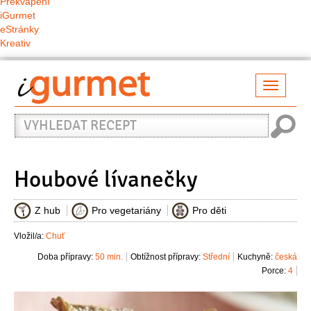
Překvapení
iGurmet
eStránky
Kreativ
Přepno
naviga
Vyhledat
recept
Houbové lívanečky
Z hub
Pro vegetariány
Pro děti
Vložil/a:
Chuť
Doba přípravy:
50 min.
Obtížnost přípravy:
Střední
Kuchyně:
česká
Porce:
4