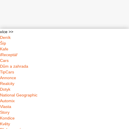
více >>
Deník
Šíp
Kafe
iReceptář
Cars
Dům a zahrada
TipCars
Annonce
Realcity
Dotyk
National Geographic
Automix
Vlasta
Story
Kondice
Květy