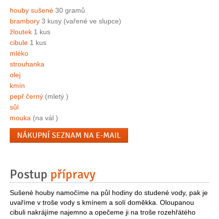
houby sušené
30 gramů
brambory
3 kusy (vařené ve slupce)
žloutek
1 kus
cibule
1 kus
mléko
strouhanka
olej
kmín
pepř černý
(mletý )
sůl
mouka
(na vál )
NÁKUPNÍ SEZNAM NA E-MAIL
Postup
přípravy
Sušené houby namočíme na půl hodiny do studené vody, pak je
uvaříme v troše vody s kmínem a solí doměkka. Oloupanou
cibuli nakrájíme najemno a opečeme ji na troše rozehřátého