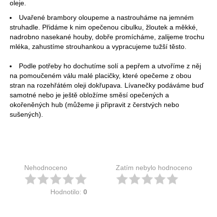
oleje.
Uvařené brambory oloupeme a nastrouháme na jemném
struhadle. Přidáme k nim opečenou cibulku, žloutek a měkké,
nadrobno nasekané houby, dobře promícháme, zalijeme trochu
mléka, zahustíme strouhankou a vypracujeme tužší těsto.
Podle potřeby ho dochutíme solí a pepřem a utvoříme z něj
na pomoučeném válu malé placičky, které opečeme z obou
stran na rozehřátém oleji dokřupava. Lívanečky podáváme buď
samotné nebo je ještě obložíme směsí opečených a
okořeněných hub (můžeme ji připravit z čerstvých nebo
sušených).
Nehodnoceno
Zatím nebylo hodnoceno
Hodnotilo:
0