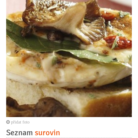
přidat foto
Seznam
surovin