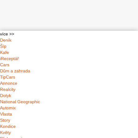
více >>
Deník
Šíp
Kafe
iReceptář
Cars
Dům a zahrada
TipCars
Annonce
Realcity
Dotyk
National Geographic
Automix
Vlasta
Story
Kondice
Květy