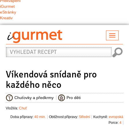
Překvapení
iGurmet
eStránky
Kreativ
Přepno
naviga
Vyhledat
recept
Víkendová snídaně pro
každého něco
Chuťovky a předkrmy
Pro děti
Vložil/a:
Chuť
Doba přípravy:
40 min.
Obtížnost přípravy:
Střední
Kuchyně:
evropská
Porce:
4