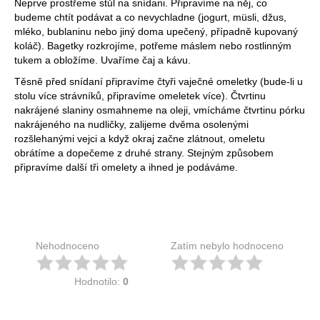
Neprve prostřeme stůl na snídani. Připravíme na něj, co
budeme chtít podávat a co nevychladne (jogurt, müsli, džus,
mléko, bublaninu nebo jiný doma upečený, případně kupovaný
koláč). Bagetky rozkrojíme, potřeme máslem nebo rostlinným
tukem a obložíme. Uvaříme čaj a kávu.
Těsně před snídaní připravíme čtyři vaječné omeletky (bude-li u
stolu více strávníků, připravíme omeletek více). Čtvrtinu
nakrájené slaniny osmahneme na oleji, vmícháme čtvrtinu pórku
nakrájeného na nudličky, zalijeme dvěma osolenými
rozšlehanými vejci a když okraj začne zlátnout, omeletu
obrátíme a dopečeme z druhé strany. Stejným způsobem
připravíme další tři omelety a ihned je podáváme.
Nehodnoceno
Zatím nebylo hodnoceno
Hodnotilo:
0