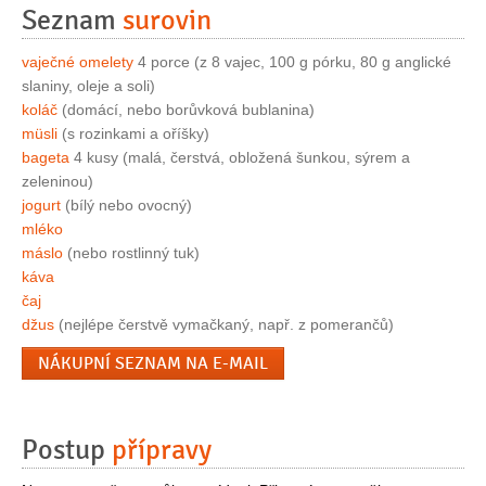
Seznam
surovin
vaječné omelety
4 porce (z 8 vajec, 100 g pórku, 80 g anglické
slaniny, oleje a soli)
koláč
(domácí, nebo borůvková bublanina)
müsli
(s rozinkami a oříšky)
bageta
4 kusy (malá, čerstvá, obložená šunkou, sýrem a
zeleninou)
jogurt
(bílý nebo ovocný)
mléko
máslo
(nebo rostlinný tuk)
káva
čaj
džus
(nejlépe čerstvě vymačkaný, např. z pomerančů)
NÁKUPNÍ SEZNAM NA E-MAIL
Postup
přípravy