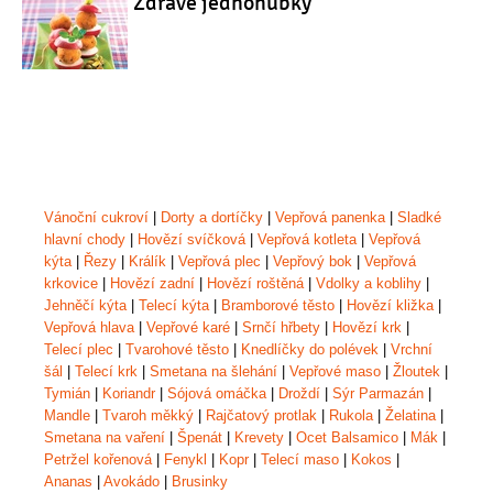
Zdravé jednohubky
Vánoční cukroví
|
Dorty a dortíčky
|
Vepřová panenka
|
Sladké
hlavní chody
|
Hovězí svíčková
|
Vepřová kotleta
|
Vepřová
kýta
|
Řezy
|
Králík
|
Vepřová plec
|
Vepřový bok
|
Vepřová
krkovice
|
Hovězí zadní
|
Hovězí roštěná
|
Vdolky a koblihy
|
Jehněčí kýta
|
Telecí kýta
|
Bramborové těsto
|
Hovězí kližka
|
Vepřová hlava
|
Vepřové karé
|
Srnčí hřbety
|
Hovězí krk
|
Telecí plec
|
Tvarohové těsto
|
Knedlíčky do polévek
|
Vrchní
šál
|
Telecí krk
|
Smetana na šlehání
|
Vepřové maso
|
Žloutek
|
Tymián
|
Koriandr
|
Sójová omáčka
|
Droždí
|
Sýr Parmazán
|
Mandle
|
Tvaroh měkký
|
Rajčatový protlak
|
Rukola
|
Želatina
|
Smetana na vaření
|
Špenát
|
Krevety
|
Ocet Balsamico
|
Mák
|
Petržel kořenová
|
Fenykl
|
Kopr
|
Telecí maso
|
Kokos
|
Ananas
|
Avokádo
|
Brusinky