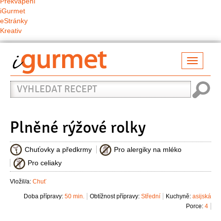
Překvapení
iGurmet
eStránky
Kreativ
Přepno
naviga
Vyhledat
recept
Plněné rýžové rolky
Chuťovky a předkrmy
Pro alergiky na mléko
Pro celiaky
Vložil/a:
Chuť
Doba přípravy:
50 min.
Obtížnost přípravy:
Střední
Kuchyně:
asijská
Porce:
4