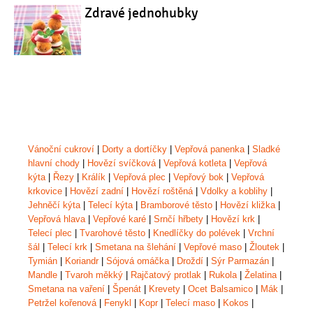
Zdravé jednohubky
Vánoční cukroví
|
Dorty a dortíčky
|
Vepřová panenka
|
Sladké
hlavní chody
|
Hovězí svíčková
|
Vepřová kotleta
|
Vepřová
kýta
|
Řezy
|
Králík
|
Vepřová plec
|
Vepřový bok
|
Vepřová
krkovice
|
Hovězí zadní
|
Hovězí roštěná
|
Vdolky a koblihy
|
Jehněčí kýta
|
Telecí kýta
|
Bramborové těsto
|
Hovězí kližka
|
Vepřová hlava
|
Vepřové karé
|
Srnčí hřbety
|
Hovězí krk
|
Telecí plec
|
Tvarohové těsto
|
Knedlíčky do polévek
|
Vrchní
šál
|
Telecí krk
|
Smetana na šlehání
|
Vepřové maso
|
Žloutek
|
Tymián
|
Koriandr
|
Sójová omáčka
|
Droždí
|
Sýr Parmazán
|
Mandle
|
Tvaroh měkký
|
Rajčatový protlak
|
Rukola
|
Želatina
|
Smetana na vaření
|
Špenát
|
Krevety
|
Ocet Balsamico
|
Mák
|
Petržel kořenová
|
Fenykl
|
Kopr
|
Telecí maso
|
Kokos
|