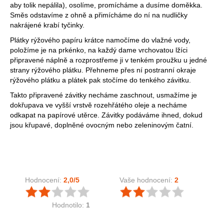
aby tolik nepálila), osolíme, promícháme a dusíme doměkka.
Směs odstavíme z ohně a přimícháme do ní na nudličky
nakrájené krabí tyčinky.
Plátky rýžového papíru krátce namočíme do vlažné vody,
položíme je na prkénko, na každý dame vrchovatou lžíci
připravené náplně a rozprostřeme ji v tenkém proužku u jedné
strany rýžového plátku. Přehneme přes ní postranní okraje
rýžového plátku a plátek pak stočíme do tenkého závitku.
Takto připravené závitky necháme zaschnout, usmažíme je
dokřupava ve vyšší vrstvě rozehřátého oleje a necháme
odkapat na papírové utěrce. Závitky podáváme ihned, dokud
jsou křupavé, doplněné ovocným nebo zeleninovým čatní.
Hodnocení:
2,0
/5
Vaše hodnocení:
2
Hodnotilo:
1