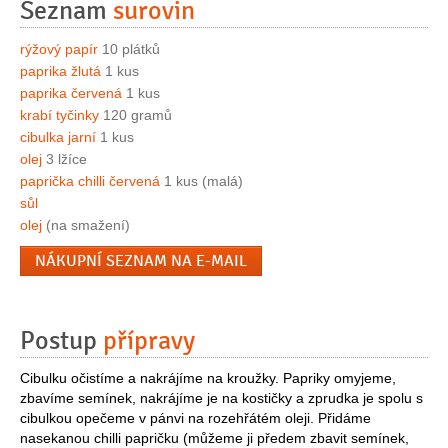
Seznam
surovin
rýžový papír
10 plátků
paprika žlutá
1 kus
paprika červená
1 kus
krabí tyčinky
120 gramů
cibulka jarní
1 kus
olej
3 lžíce
paprička chilli červená
1 kus (malá)
sůl
olej
(na smažení)
NÁKUPNÍ SEZNAM NA E-MAIL
Postup
přípravy
Cibulku očistíme a nakrájíme na kroužky. Papriky omyjeme,
zbavíme semínek, nakrájíme je na kostičky a zprudka je spolu s
cibulkou opečeme v pánvi na rozehřátém oleji. Přidáme
nasekanou chilli papričku (můžeme ji předem zbavit semínek,