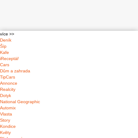
více >>
Deník
Šíp
Kafe
iReceptář
Cars
Dům a zahrada
TipCars
Annonce
Realcity
Dotyk
National Geographic
Automix
Vlasta
Story
Kondice
Květy