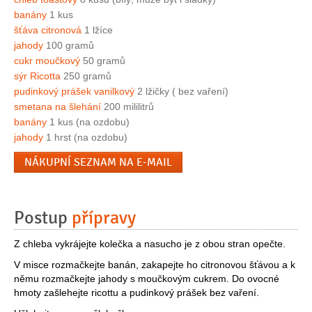
banány
1 kus
šťáva citronová
1 lžíce
jahody
100 gramů
cukr moučkový
50 gramů
sýr Ricotta
250 gramů
pudinkový prášek vanilkový
2 lžičky ( bez vaření)
smetana na šlehání
200 mililitrů
banány
1 kus (na ozdobu)
jahody
1 hrst (na ozdobu)
NÁKUPNÍ SEZNAM NA E-MAIL
Postup
přípravy
Z chleba vykrájejte kolečka a nasucho je z obou stran opečte.
V misce rozmačkejte banán, zakapejte ho citronovou šťávou a k
němu rozmačkejte jahody s moučkovým cukrem. Do ovocné
hmoty zašlehejte ricottu a pudinkový prášek bez vaření.