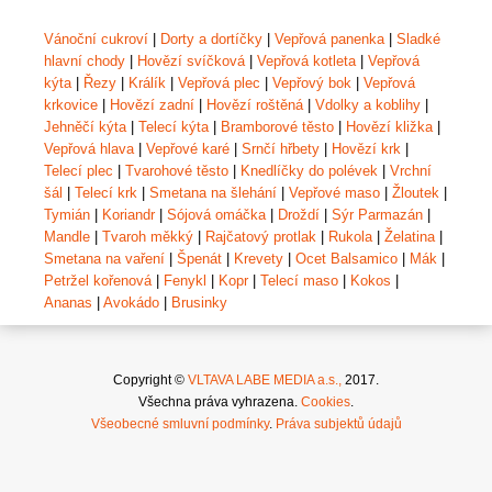
Vánoční cukroví
|
Dorty a dortíčky
|
Vepřová panenka
|
Sladké
hlavní chody
|
Hovězí svíčková
|
Vepřová kotleta
|
Vepřová
kýta
|
Řezy
|
Králík
|
Vepřová plec
|
Vepřový bok
|
Vepřová
krkovice
|
Hovězí zadní
|
Hovězí roštěná
|
Vdolky a koblihy
|
Jehněčí kýta
|
Telecí kýta
|
Bramborové těsto
|
Hovězí kližka
|
Vepřová hlava
|
Vepřové karé
|
Srnčí hřbety
|
Hovězí krk
|
Telecí plec
|
Tvarohové těsto
|
Knedlíčky do polévek
|
Vrchní
šál
|
Telecí krk
|
Smetana na šlehání
|
Vepřové maso
|
Žloutek
|
Tymián
|
Koriandr
|
Sójová omáčka
|
Droždí
|
Sýr Parmazán
|
Mandle
|
Tvaroh měkký
|
Rajčatový protlak
|
Rukola
|
Želatina
|
Smetana na vaření
|
Špenát
|
Krevety
|
Ocet Balsamico
|
Mák
|
Petržel kořenová
|
Fenykl
|
Kopr
|
Telecí maso
|
Kokos
|
Ananas
|
Avokádo
|
Brusinky
Copyright ©
VLTAVA LABE MEDIA a.s.,
2017.
Všechna práva vyhrazena.
Cookies
.
Všeobecné smluvní podmínky
.
Práva subjektů údajů