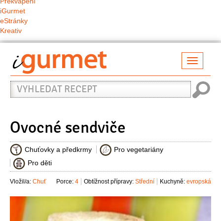
Překvapení
iGurmet
eStránky
Kreativ
Přepno
naviga
Vyhledat
recept
Ovocné sendviče
Chuťovky a předkrmy
Pro vegetariány
Pro děti
Vložil/a:
Chuť
Porce:
4
Obtížnost přípravy:
Střední
Kuchyně:
evropská