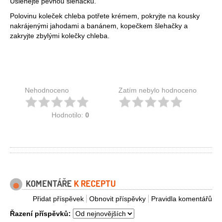
Ušlehejte pevnou šlehačku.
Polovinu koleček chleba potřete krémem, pokryjte na kousky
nakrájenými jahodami a banánem, kopečkem šlehačky a
zakryjte zbylými kolečky chleba.
Nehodnoceno
Zatím nebylo hodnoceno
Hodnotilo:
0
KOMENTÁŘE
K RECEPTU
Přidat příspěvek
Obnovit příspěvky
Pravidla komentářů
Řazení příspěvků: