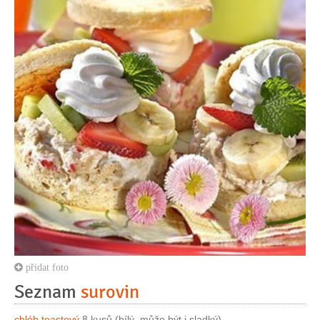
přidat foto
Seznam
surovin
chléb toastový
8 kusů (bílý, může být i sladký)