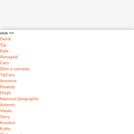
více >>
Deník
Šíp
Kafe
iReceptář
Cars
Dům a zahrada
TipCars
Annonce
Realcity
Dotyk
National Geographic
Automix
Vlasta
Story
Kondice
Květy