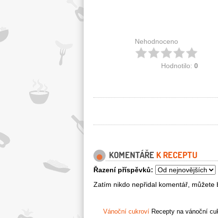
Nehodnoceno
Hodnotilo:
0
KOMENTÁŘE
K RECEPTU
Řazení příspěvků:
Zatím nikdo nepřidal komentář, můžete b
Vánoční cukroví
Recepty na vánoční cukr