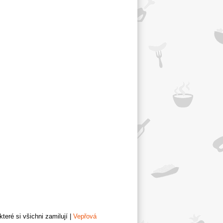
teré si všichni zamilují
|
Vepřová