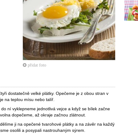
přidat foto
tyři dostatečně velké plátky. Opečeme je z obou stran v
e na teplou mísu nebo talíř.
 do ní vyklepneme jednotlivá vejce a když se bílek začne
zvolna dopečeme, až okraje začnou zlátnout.
ělíme ji na opečené tvarohové plátky a na závěr na každý
 jsme osolili a posypali nastrouhaným sýrem.