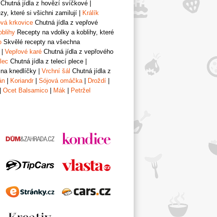
Chutná jídla z hovězí svíčkové
|
y, které si všichni zamilují
|
Králík
vá krkovice
Chutná jídla z vepřové
oblihy
Recepty na vdolky a koblihy, které
o
Skvělé recepty na všechna
|
Vepřové karé
Chutná jídla z vepřového
lec
Chutná jídla z telecí plece
|
 na knedlíčky
|
Vrchní šál
Chutná jídla z
án
|
Koriandr
|
Sójová omáčka
|
Droždí
|
|
Ocet Balsamico
|
Mák
|
Petržel