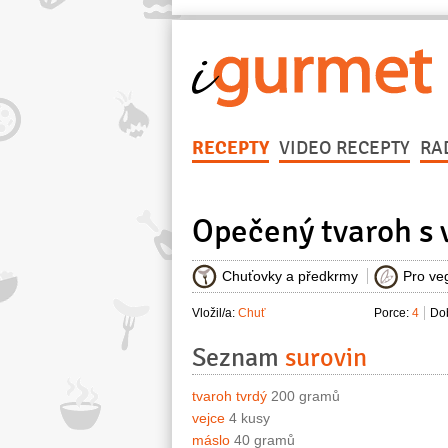
RECEPTY
VIDEO RECEPTY
RA
Opečený tvaroh s 
Chuťovky a předkrmy
Pro ve
Vložil/a:
Chuť
Porce:
4
Dob
Seznam
surovin
tvaroh tvrdý
200 gramů
vejce
4 kusy
máslo
40 gramů