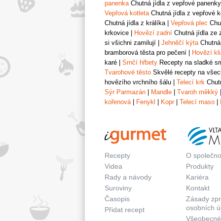
panenka
Chutná jídla z vepřové panenky
Vepřová kotleta
Chutná jídla z vepřové k
Chutná jídla z králíka
|
Vepřová plec
Chut
krkovice
|
Hovězí zadní
Chutná jídla ze 
si všichni zamilují
|
Jehněčí kýta
Chutná 
bramborová těsta pro pečení
|
Hovězí kl
karé
|
Srnčí hřbety
Recepty na sladké srn
Tvarohové těsto
Skvělé recepty na všech
hovězího vrchního šálu
|
Telecí krk
Chutn
Sýr Parmazán
|
Mandle
|
Tvaroh měkký
kořenová
|
Fenykl
|
Kopr
|
Telecí maso
|
Recepty
O společno
Videa
Produkty
Rady a návody
Kariéra
Suroviny
Kontakt
Časopis
Zásady zp
osobních ú
Přidat recept
Všeobecné