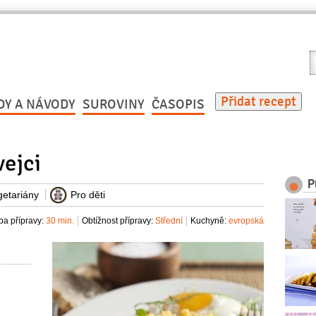
V
r
Přidat recept
DY A NÁVODY
SUROVINY
ČASOPIS
vejci
P
getariány
Pro děti
a přípravy:
30 min.
Obtížnost přípravy:
Střední
Kuchyně:
evropská