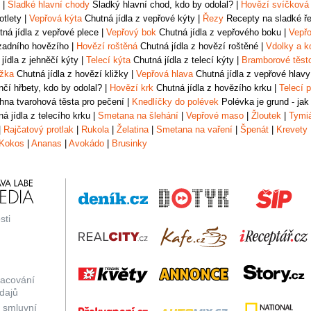
|
Sladké hlavní chody
Sladký hlavní chod, kdo by odolal?
|
Hovězí svíčková
otlety
|
Vepřová kýta
Chutná jídla z vepřové kýty
|
Řezy
Recepty na sladké řez
ná jídla z vepřové plece
|
Vepřový bok
Chutná jídla z vepřového boku
|
Vepřo
zadního hovězího
|
Hovězí roštěná
Chutná jídla z hovězí roštěné
|
Vdolky a k
jídla z jehněčí kýty
|
Telecí kýta
Chutná jídla z telecí kýty
|
Bramborové těst
ižka
Chutná jídla z hovězí kližky
|
Vepřová hlava
Chutná jídla z vepřové hlavy
čí hřbety, kdo by odolal?
|
Hovězí krk
Chutná jídla z hovězího krku
|
Telecí p
na tvarohová těsta pro pečení
|
Knedlíčky do polévek
Polévka je grund - jak
á jídla z telecího krku
|
Smetana na šlehání
|
Vepřové maso
|
Žloutek
|
Tymi
|
Rajčatový protlak
|
Rukola
|
Želatina
|
Smetana na vaření
|
Špenát
|
Krevety
Kokos
|
Ananas
|
Avokádo
|
Brusinky
sti
racování
dajů
 smluvní