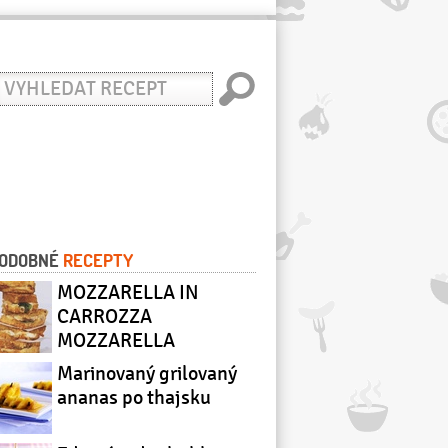
yhledat
ecept
ODOBNÉ
RECEPTY
MOZZARELLA IN
CARROZZA
MOZZARELLA
V KOČÁŘE
Marinovaný grilovaný
ananas po thajsku