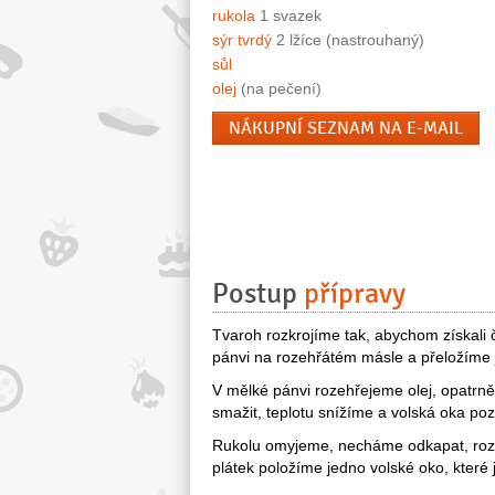
rukola
1 svazek
sýr tvrdý
2 lžíce (nastrouhaný)
sůl
olej
(na pečení)
NÁKUPNÍ SEZNAM NA E-MAIL
Postup
přípravy
Tvaroh rozkrojíme tak, abychom získali č
pánvi na rozehřátém másle a přeložíme j
V mělké pánvi rozehřejeme olej, opatrně
smažit, teplotu snížíme a volská oka po
Rukolu omyjeme, necháme odkapat, rozd
plátek položíme jedno volské oko, které