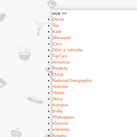
více >>
Deník
Šíp
Kafe
iReceptář
Cars
Dům a zahrada
TipCars
Annonce
Realcity
Dotyk
National Geographic
Automix
Vlasta
Story
Kondice
Květy
Překvapení
iGurmet
eStránky
Kreativ