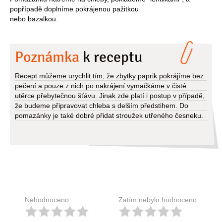
popřípadě doplníme pokrájenou pažitkou
nebo bazalkou.
Poznámka
k receptu
Recept můžeme urychlit tím, že zbytky paprik pokrájíme bez
pečení a pouze z nich po nakrájení vymačkáme v čisté
utěrce přebytečnou šťávu. Jinak zde platí i postup v případě,
že budeme připravovat chleba s delším předstihem. Do
pomazánky je také dobré přidat stroužek utřeného česneku.
Nehodnoceno
Zatím nebylo hodnoceno