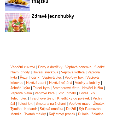
thajsku
Zdravé jednohubky
Vánoční cukroví
|
Dorty a dortíčky
|
Vepřová panenka
|
Sladké
hlavní chody
|
Hovězí svíčková
|
Vepřová kotleta
|
Vepřová
kýta
|
Řezy
|
Králík
|
Vepřová plec
|
Vepřový bok
|
Vepřová
krkovice
|
Hovězí zadní
|
Hovězí roštěná
|
Vdolky a koblihy
|
Jehněčí kýta
|
Telecí kýta
|
Bramborové těsto
|
Hovězí kližka
|
Vepřová hlava
|
Vepřové karé
|
Srnčí hřbety
|
Hovězí krk
|
Telecí plec
|
Tvarohové těsto
|
Knedlíčky do polévek
|
Vrchní
šál
|
Telecí krk
|
Smetana na šlehání
|
Vepřové maso
|
Žloutek
|
Tymián
|
Koriandr
|
Sójová omáčka
|
Droždí
|
Sýr Parmazán
|
Mandle
|
Tvaroh měkký
|
Rajčatový protlak
|
Rukola
|
Želatina
|