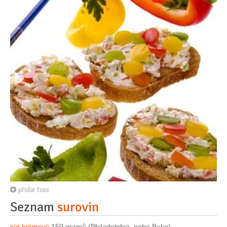
přidat foto
Seznam
surovin
sýr krémový
150 gramů (Philadelphia, nebo Buko)