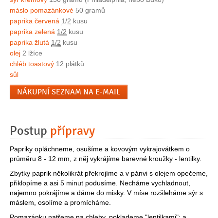
máslo pomazánkové
50 gramů
paprika červená
1/2
kusu
paprika zelená
1/2
kusu
paprika žlutá
1/2
kusu
olej
2 lžíce
chléb toastový
12 plátků
sůl
NÁKUPNÍ SEZNAM NA E-MAIL
Postup
přípravy
Papriky opláchneme, osušíme a kovovým vykrajovátkem o
průměru 8 - 12 mm, z něj vykrájíme barevné kroužky - lentilky.
Zbytky paprik několikrát překrojíme a v pánvi s olejem opečeme,
přiklopíme a asi 5 minut podusíme. Necháme vychladnout,
najemno pokrájíme a dáme do misky. V míse rozšleháme sýr s
máslem, osolíme a promícháme.
Pomazánku natřeme na chleby, poklademe "lentilkami"; a