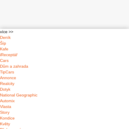
více >>
Deník
Šíp
Kafe
iReceptář
Cars
Dům a zahrada
TipCars
Annonce
Realcity
Dotyk
National Geographic
Automix
Vlasta
Story
Kondice
Květy