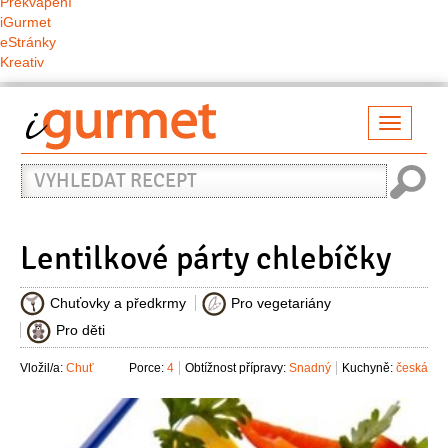
Překvapení
iGurmet
eStránky
Kreativ
Přepno
naviga
Vyhledat
recept
Lentilkové párty chlebíčky
Chuťovky a předkrmy
Pro vegetariány
Pro děti
Vložil/a:
Chuť
Porce:
4
Obtížnost přípravy:
Snadný
Kuchyně:
česká