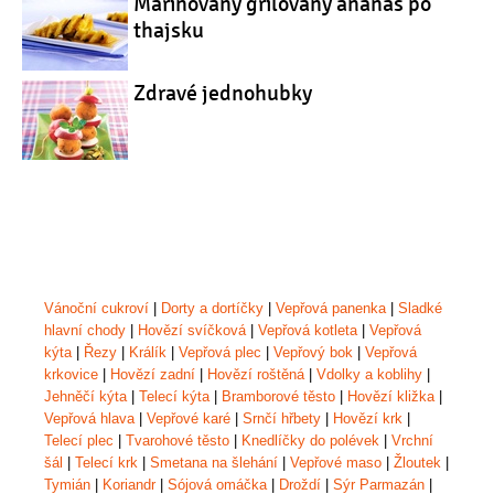
Marinovaný grilovaný ananas po
thajsku
Zdravé jednohubky
Vánoční cukroví
|
Dorty a dortíčky
|
Vepřová panenka
|
Sladké
hlavní chody
|
Hovězí svíčková
|
Vepřová kotleta
|
Vepřová
kýta
|
Řezy
|
Králík
|
Vepřová plec
|
Vepřový bok
|
Vepřová
krkovice
|
Hovězí zadní
|
Hovězí roštěná
|
Vdolky a koblihy
|
Jehněčí kýta
|
Telecí kýta
|
Bramborové těsto
|
Hovězí kližka
|
Vepřová hlava
|
Vepřové karé
|
Srnčí hřbety
|
Hovězí krk
|
Telecí plec
|
Tvarohové těsto
|
Knedlíčky do polévek
|
Vrchní
šál
|
Telecí krk
|
Smetana na šlehání
|
Vepřové maso
|
Žloutek
|
Tymián
|
Koriandr
|
Sójová omáčka
|
Droždí
|
Sýr Parmazán
|