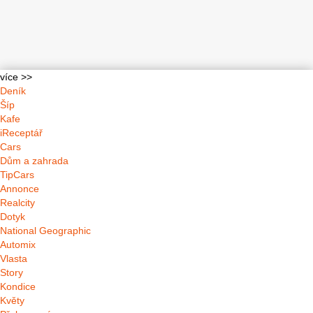
více >>
Deník
Šíp
Kafe
iReceptář
Cars
Dům a zahrada
TipCars
Annonce
Realcity
Dotyk
National Geographic
Automix
Vlasta
Story
Kondice
Květy