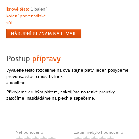
listové těsto
1 balení
koření provensálské
sůl
NÁKUPNÍ SEZNAM NA E-MAIL
Postup
přípravy
Vyválené těsto rozdělíme na dva stejné pláty, jeden posypeme
provensálskou směsí bylinek
a osolíme.
Přikryjeme druhým plátem, nakrájíme na tenké proužky,
zatočíme, naskládáme na plech a zapečeme.
Nehodnoceno
Zatím nebylo hodnoceno