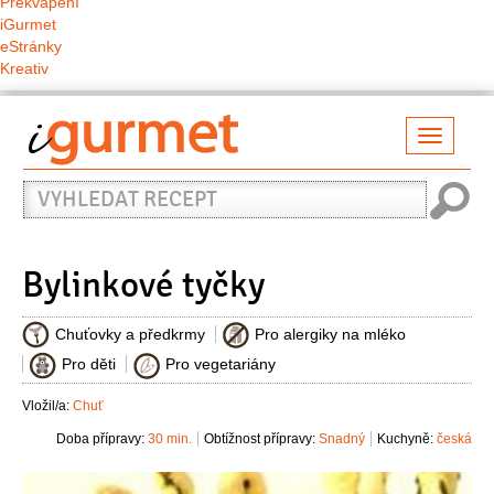
Překvapení
iGurmet
eStránky
Kreativ
Přepno
naviga
Vyhledat
recept
Bylinkové tyčky
Chuťovky a předkrmy
Pro alergiky na mléko
Pro děti
Pro vegetariány
Vložil/a:
Chuť
Doba přípravy:
30 min.
Obtížnost přípravy:
Snadný
Kuchyně:
česká