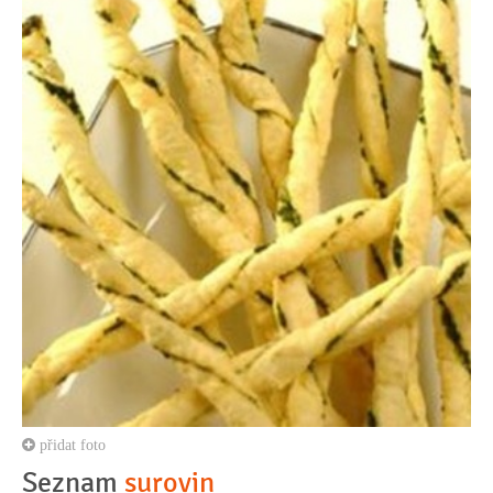
přidat foto
Seznam
surovin