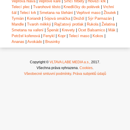
Vepřová hlava
|
Vepřové karé
|
Srnčí hřbety
|
Hovězí krk
|
Telecí plec
|
Tvarohové těsto
|
Knedlíčky do polévek
|
Vrchní
šál
|
Telecí krk
|
Smetana na šlehání
|
Vepřové maso
|
Žloutek
|
Tymián
|
Koriandr
|
Sójová omáčka
|
Droždí
|
Sýr Parmazán
|
Mandle
|
Tvaroh měkký
|
Rajčatový protlak
|
Rukola
|
Želatina
|
Smetana na vaření
|
Špenát
|
Krevety
|
Ocet Balsamico
|
Mák
|
Petržel kořenová
|
Fenykl
|
Kopr
|
Telecí maso
|
Kokos
|
Ananas
|
Avokádo
|
Brusinky
Copyright ©
VLTAVA LABE MEDIA a.s.,
2017.
Všechna práva vyhrazena.
Cookies
.
Všeobecné smluvní podmínky
.
Práva subjektů údajů