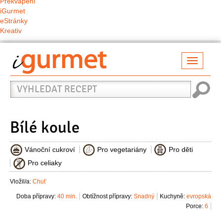
Překvapení
iGurmet
eStránky
Kreativ
Přepno
naviga
Vyhledat
recept
Bílé koule
Vánoční cukroví
Pro vegetariány
Pro děti
Pro celiaky
Vložil/a:
Chuť
Doba přípravy:
40 min.
Obtížnost přípravy:
Snadný
Kuchyně:
evropská
Porce:
6