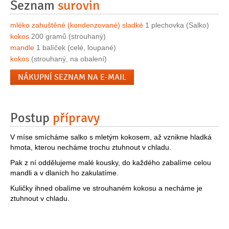
Seznam
surovin
mléko zahuštěné (kondenzované) sladké
1 plechovka (Salko)
kokos
200 gramů (strouhaný)
mandle
1 balíček (celé, loupané)
kokos
(strouhaný, na obalení)
NÁKUPNÍ SEZNAM NA E-MAIL
Postup
přípravy
V míse smícháme salko s mletým kokosem, až vznikne hladká
hmota, kterou necháme trochu ztuhnout v chladu.
Pak z ní oddělujeme malé kousky, do každého zabalíme celou
mandli a v dlaních ho zakulatíme.
Kuličky ihned obalíme ve strouhaném kokosu a necháme je
ztuhnout v chladu.