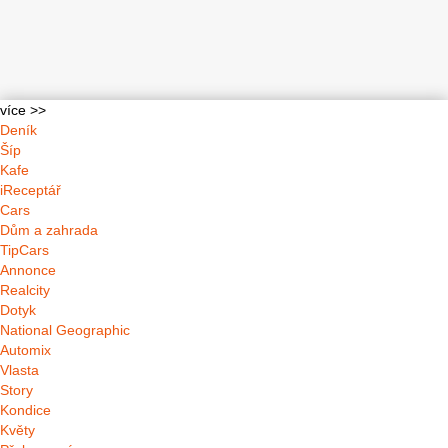
více >>
Deník
Šíp
Kafe
iReceptář
Cars
Dům a zahrada
TipCars
Annonce
Realcity
Dotyk
National Geographic
Automix
Vlasta
Story
Kondice
Květy