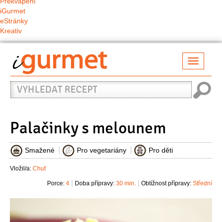
Překvapení
iGurmet
eStránky
Kreativ
Přepno
naviga
Vyhledat
recept
Palačinky s melounem
Smažené
Pro vegetariány
Pro děti
Vložil/a:
Chuť
Porce:
4
Doba přípravy:
30 min.
Obtížnost přípravy:
Střední