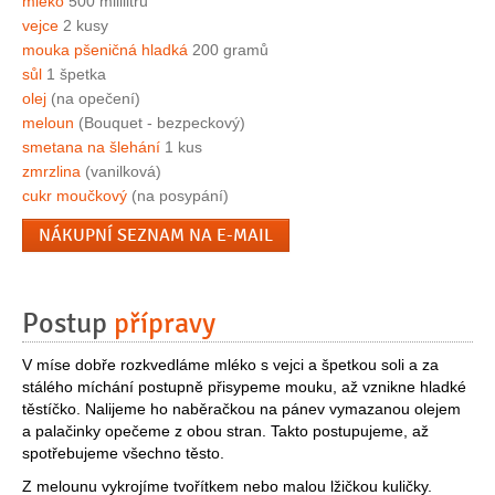
mléko
500 mililitrů
vejce
2 kusy
mouka pšeničná hladká
200 gramů
sůl
1 špetka
olej
(na opečení)
meloun
(Bouquet - bezpeckový)
smetana na šlehání
1 kus
zmrzlina
(vanilková)
cukr moučkový
(na posypání)
NÁKUPNÍ SEZNAM NA E-MAIL
Postup
přípravy
V míse dobře rozkvedláme mléko s vejci a špetkou soli a za
stálého míchání postupně přisypeme mouku, až vznikne hladké
těstíčko. Nalijeme ho naběračkou na pánev vymazanou olejem
a palačinky opečeme z obou stran. Takto postupujeme, až
spotřebujeme všechno těsto.
Z melounu vykrojíme tvořítkem nebo malou lžičkou kuličky.