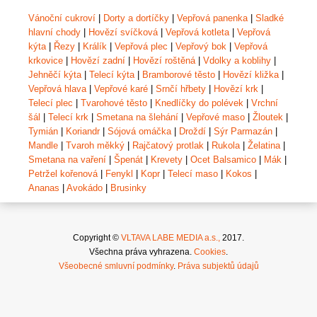
Vánoční cukroví
|
Dorty a dortíčky
|
Vepřová panenka
|
Sladké
hlavní chody
|
Hovězí svíčková
|
Vepřová kotleta
|
Vepřová
kýta
|
Řezy
|
Králík
|
Vepřová plec
|
Vepřový bok
|
Vepřová
krkovice
|
Hovězí zadní
|
Hovězí roštěná
|
Vdolky a koblihy
|
Jehněčí kýta
|
Telecí kýta
|
Bramborové těsto
|
Hovězí kližka
|
Vepřová hlava
|
Vepřové karé
|
Srnčí hřbety
|
Hovězí krk
|
Telecí plec
|
Tvarohové těsto
|
Knedlíčky do polévek
|
Vrchní
šál
|
Telecí krk
|
Smetana na šlehání
|
Vepřové maso
|
Žloutek
|
Tymián
|
Koriandr
|
Sójová omáčka
|
Droždí
|
Sýr Parmazán
|
Mandle
|
Tvaroh měkký
|
Rajčatový protlak
|
Rukola
|
Želatina
|
Smetana na vaření
|
Špenát
|
Krevety
|
Ocet Balsamico
|
Mák
|
Petržel kořenová
|
Fenykl
|
Kopr
|
Telecí maso
|
Kokos
|
Ananas
|
Avokádo
|
Brusinky
Copyright ©
VLTAVA LABE MEDIA a.s.,
2017.
Všechna práva vyhrazena.
Cookies
.
Všeobecné smluvní podmínky
.
Práva subjektů údajů