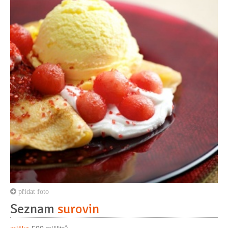
přidat foto
Seznam
surovin