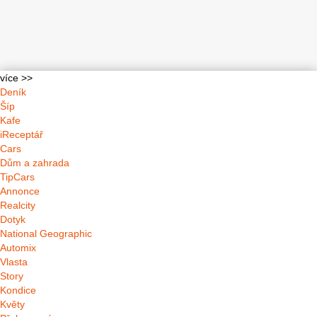
více >>
Deník
Šíp
Kafe
iReceptář
Cars
Dům a zahrada
TipCars
Annonce
Realcity
Dotyk
National Geographic
Automix
Vlasta
Story
Kondice
Květy