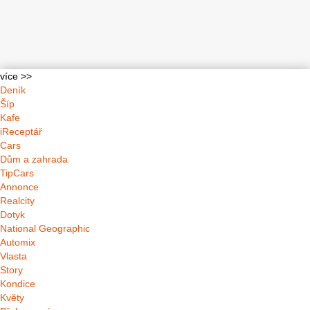
více >>
Deník
Šíp
Kafe
iReceptář
Cars
Dům a zahrada
TipCars
Annonce
Realcity
Dotyk
National Geographic
Automix
Vlasta
Story
Kondice
Květy