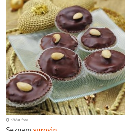
přidat foto
Seznam
surovin