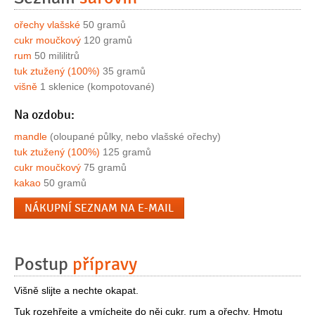
ořechy vlašské
50 gramů
cukr moučkový
120 gramů
rum
50 mililitrů
tuk ztužený (100%)
35 gramů
višně
1 sklenice (kompotované)
Na ozdobu:
mandle
(oloupané půlky, nebo vlašské ořechy)
tuk ztužený (100%)
125 gramů
cukr moučkový
75 gramů
kakao
50 gramů
NÁKUPNÍ SEZNAM NA E-MAIL
Postup
přípravy
Višně slijte a nechte okapat.
Tuk rozehřejte a vmíchejte do něj cukr, rum a ořechy. Hmotu