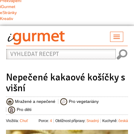
Překvapení
iGurmet
eStránky
Kreativ
Přepno
naviga
Vyhledat
recept
Nepečené kakaové košíčky s
višní
Mražené a nepečené
Pro vegetariány
Pro děti
Vložil/a:
Chuť
Porce:
4
Obtížnost přípravy:
Snadný
Kuchyně:
česká