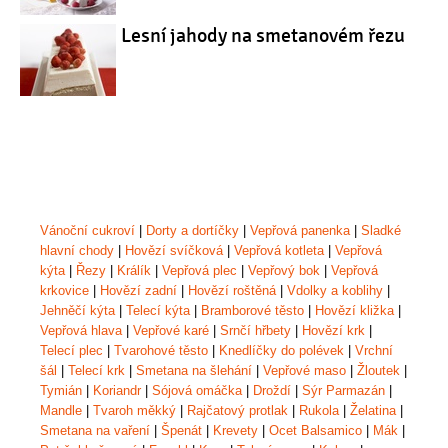
Lesní jahody na smetanovém řezu
Vánoční cukroví
|
Dorty a dortíčky
|
Vepřová panenka
|
Sladké
hlavní chody
|
Hovězí svíčková
|
Vepřová kotleta
|
Vepřová
kýta
|
Řezy
|
Králík
|
Vepřová plec
|
Vepřový bok
|
Vepřová
krkovice
|
Hovězí zadní
|
Hovězí roštěná
|
Vdolky a koblihy
|
Jehněčí kýta
|
Telecí kýta
|
Bramborové těsto
|
Hovězí kližka
|
Vepřová hlava
|
Vepřové karé
|
Srnčí hřbety
|
Hovězí krk
|
Telecí plec
|
Tvarohové těsto
|
Knedlíčky do polévek
|
Vrchní
šál
|
Telecí krk
|
Smetana na šlehání
|
Vepřové maso
|
Žloutek
|
Tymián
|
Koriandr
|
Sójová omáčka
|
Droždí
|
Sýr Parmazán
|
Mandle
|
Tvaroh měkký
|
Rajčatový protlak
|
Rukola
|
Želatina
|
Smetana na vaření
|
Špenát
|
Krevety
|
Ocet Balsamico
|
Mák
|