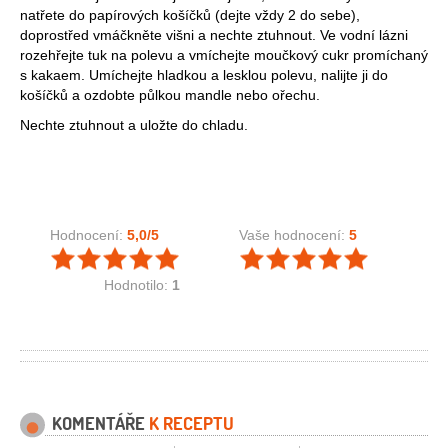
natřete do papírových košíčků (dejte vždy 2 do sebe),
doprostřed vmáčkněte višni a nechte ztuhnout. Ve vodní lázni
rozehřejte tuk na polevu a vmíchejte moučkový cukr promíchaný
s kakaem. Umíchejte hladkou a lesklou polevu, nalijte ji do
košíčků a ozdobte půlkou mandle nebo ořechu.
Nechte ztuhnout a uložte do chladu.
Hodnocení:
5,0
/5
Vaše hodnocení:
5
Hodnotilo:
1
KOMENTÁŘE
K RECEPTU