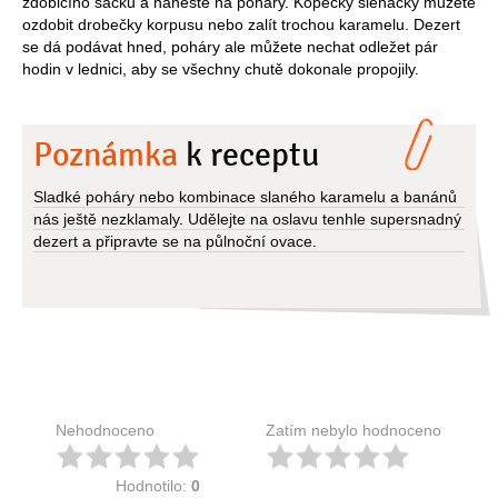
zdobicího sáčku a naneste na poháry. Kopečky šlehačky můžete
ozdobit drobečky korpusu nebo zalít trochou karamelu. Dezert
se dá podávat hned, poháry ale můžete nechat odležet pár
hodin v lednici, aby se všechny chutě dokonale propojily.
Poznámka
k receptu
Sladké poháry nebo kombinace slaného karamelu a banánů
nás ještě nezklamaly. Udělejte na oslavu tenhle supersnadný
dezert a připravte se na půlnoční ovace.
Nehodnoceno
Zatím nebylo hodnoceno
Hodnotilo:
0