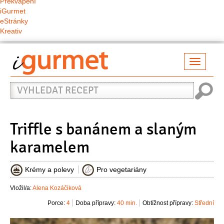
Překvapení
iGurmet
eStránky
Kreativ
Přepno
naviga
Vyhledat
recept
Triffle s banánem a slaným
karamelem
Krémy a polevy
Pro vegetariány
Vložil/a:
Alena Kozáčiková
Porce:
4
Doba přípravy:
40 min.
Obtížnost přípravy:
Střední