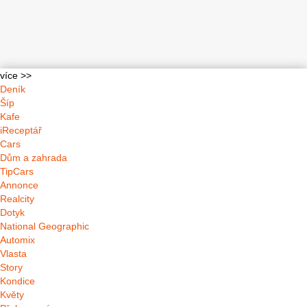
více >>
Deník
Šíp
Kafe
iReceptář
Cars
Dům a zahrada
TipCars
Annonce
Realcity
Dotyk
National Geographic
Automix
Vlasta
Story
Kondice
Květy