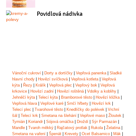
Povidlová nádivka
Vánoční cukroví
|
Dorty a dortíčky
|
Vepřová panenka
|
Sladké
hlavní chody
|
Hovězí svíčková
|
Vepřová kotleta
|
Vepřová
kýta
|
Řezy
|
Králík
|
Vepřová plec
|
Vepřový bok
|
Vepřová
krkovice
|
Hovězí zadní
|
Hovězí roštěná
|
Vdolky a koblihy
|
Jehněčí kýta
|
Telecí kýta
|
Bramborové těsto
|
Hovězí kližka
|
Vepřová hlava
|
Vepřové karé
|
Srnčí hřbety
|
Hovězí krk
|
Telecí plec
|
Tvarohové těsto
|
Knedlíčky do polévek
|
Vrchní
šál
|
Telecí krk
|
Smetana na šlehání
|
Vepřové maso
|
Žloutek
|
Tymián
|
Koriandr
|
Sójová omáčka
|
Droždí
|
Sýr Parmazán
|
Mandle
|
Tvaroh měkký
|
Rajčatový protlak
|
Rukola
|
Želatina
|
Smetana na vaření
|
Špenát
|
Krevety
|
Ocet Balsamico
|
Mák
|