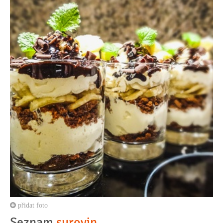
přidat foto
Seznam
surovin