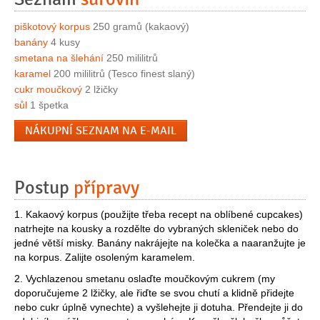
piškotový korpus
250 gramů (kakaový)
banány
4 kusy
smetana na šlehání
250 mililitrů
karamel
200 mililitrů (Tesco finest slaný)
cukr moučkový
2 lžičky
sůl
1 špetka
NÁKUPNÍ SEZNAM NA E-MAIL
Postup
přípravy
1. Kakaový korpus (použijte třeba recept na oblíbené cupcakes)
natrhejte na kousky a rozdělte do vybraných skleniček nebo do
jedné větší misky. Banány nakrájejte na kolečka a naaranžujte je
na korpus. Zalijte osoleným karamelem.
2. Vychlazenou smetanu oslaďte moučkovým cukrem (my
doporučujeme 2 lžičky, ale řiďte se svou chutí a klidně přidejte
nebo cukr úplně vynechte) a vyšlehejte ji dotuha. Přendejte ji do