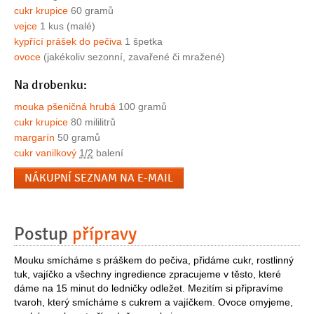
cukr krupice
60 gramů
vejce
1 kus (malé)
kypřící prášek do pečiva
1 špetka
ovoce
(jakékoliv sezonní, zavařené či mražené)
Na drobenku:
mouka pšeničná hrubá
100 gramů
cukr krupice
80 mililitrů
margarín
50 gramů
cukr vanilkový
1/2
balení
NÁKUPNÍ SEZNAM NA E-MAIL
Postup
přípravy
Mouku smícháme s práškem do pečiva, přidáme cukr, rostlinný
tuk, vajíčko a všechny ingredience zpracujeme v těsto, které
dáme na 15 minut do ledničky odležet. Mezitím si připravíme
tvaroh, který smícháme s cukrem a vajíčkem. Ovoce omyjeme,