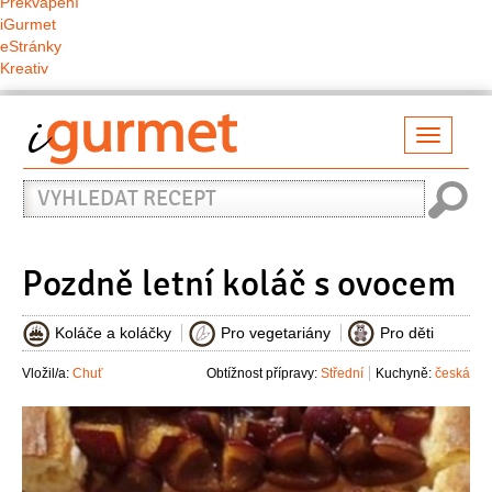
Překvapení
iGurmet
eStránky
Kreativ
Přepno
naviga
Vyhledat
recept
Pozdně letní koláč s ovocem
Koláče a koláčky
Pro vegetariány
Pro děti
Vložil/a:
Chuť
Obtížnost přípravy:
Střední
Kuchyně:
česká