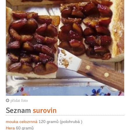
přidat foto
Seznam
surovin
mouka celozrnná
120 gramů (polohrubá )
Hera
60 gramů