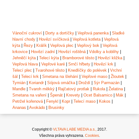
Vánoční cukroví
|
Dorty a dortíčky
|
Vepřová panenka
|
Sladké
hlavní chody
|
Hovězí svíčková
|
Vepřová kotleta
|
Vepřová
kýta
|
Řezy
|
Králík
|
Vepřová plec
|
Vepřový bok
|
Vepřová
krkovice
|
Hovězí zadní
|
Hovězí roštěná
|
Vdolky a koblihy
|
Jehněčí kýta
|
Telecí kýta
|
Bramborové těsto
|
Hovězí kližka
|
Vepřová hlava
|
Vepřové karé
|
Srnčí hřbety
|
Hovězí krk
|
Telecí plec
|
Tvarohové těsto
|
Knedlíčky do polévek
|
Vrchní
šál
|
Telecí krk
|
Smetana na šlehání
|
Vepřové maso
|
Žloutek
|
Tymián
|
Koriandr
|
Sójová omáčka
|
Droždí
|
Sýr Parmazán
|
Mandle
|
Tvaroh měkký
|
Rajčatový protlak
|
Rukola
|
Želatina
|
Smetana na vaření
|
Špenát
|
Krevety
|
Ocet Balsamico
|
Mák
|
Petržel kořenová
|
Fenykl
|
Kopr
|
Telecí maso
|
Kokos
|
Ananas
|
Avokádo
|
Brusinky
Copyright ©
VLTAVA LABE MEDIA a.s.,
2017.
Všechna práva vyhrazena.
Cookies
.