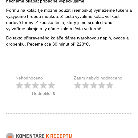
necháme okapat případně vypeckujeme.
Formu na koláč (je možné použít i remosku) vymažeme tukem a
vysypeme hrubou moukou. Z těsta vyválíme koláč velikosti
dortové formy. Z kousku těsta, který jsme si dali stranu
vytvoříme okraje a ty dáme kolem těsta ve formě.
Do takto připraveného koláče dáme tvarohovou náplň, ovoce a
drobenku. Pečeme cca 30 minut při 220°C.
Nehodnoceno
Zatím nebylo hodnoceno
Hodnotilo:
0
KOMENTÁŘE
K RECEPTU