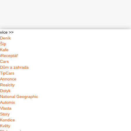
více >>
Deník
Šíp
Kafe
iReceptář
Cars
Dům a zahrada
TipCars
Annonce
Realcity
Dotyk
National Geographic
Automix
Vlasta
Story
Kondice
Květy