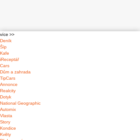
více >>
Deník
Šíp
Kafe
iReceptář
Cars
Dům a zahrada
TipCars
Annonce
Realcity
Dotyk
National Geographic
Automix
Vlasta
Story
Kondice
Květy