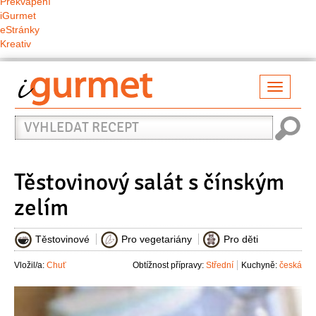
Překvapení
iGurmet
eStránky
Kreativ
Přepno
naviga
Vyhledat
recept
Těstovinový salát s čínským
zelím
Těstovinové
Pro vegetariány
Pro děti
Vložil/a:
Chuť
Obtížnost přípravy:
Střední
Kuchyně:
česká