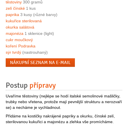
těstoviny
300 gramů
zelí čínské
1 kus
paprika
3 kusy (různé barvy)
kukuřice sterilovaná
okurka salátová
majonéza
1 sklenice (light)
cukr moučkový
koření Podravka
sýr tvrdý
(nastrouhaný)
NÁKUPNÍ SEZNAM NA E-MAIL
Postup
přípravy
Uvaříme těstoviny (nejlépe se hodí italské semolinové mašličky,
trubky nebo vřetena, protože mají pevnější strukturu a nerozvaří
se) a necháme je vychladnout.
Přidáme na kostičky nakrájené papriky a okurku, čínské zelí,
sterilovanou kukuřici a majonézu a zlehka vše promícháme.