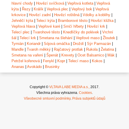
hlavní chody
|
Hovězí svíčková
|
Vepřová kotleta
|
Vepřová
kýta
|
Řezy
|
Králík
|
Vepřová plec
|
Vepřový bok
|
Vepřová
krkovice
|
Hovězí zadní
|
Hovězí roštěná
|
Vdolky a koblihy
|
Jehněčí kýta
|
Telecí kýta
|
Bramborové těsto
|
Hovězí kližka
|
Vepřová hlava
|
Vepřové karé
|
Srnčí hřbety
|
Hovězí krk
|
Telecí plec
|
Tvarohové těsto
|
Knedlíčky do polévek
|
Vrchní
šál
|
Telecí krk
|
Smetana na šlehání
|
Vepřové maso
|
Žloutek
|
Tymián
|
Koriandr
|
Sójová omáčka
|
Droždí
|
Sýr Parmazán
|
Mandle
|
Tvaroh měkký
|
Rajčatový protlak
|
Rukola
|
Želatina
|
Smetana na vaření
|
Špenát
|
Krevety
|
Ocet Balsamico
|
Mák
|
Petržel kořenová
|
Fenykl
|
Kopr
|
Telecí maso
|
Kokos
|
Ananas
|
Avokádo
|
Brusinky
Copyright ©
VLTAVA LABE MEDIA a.s.,
2017.
Všechna práva vyhrazena.
Cookies
.
Všeobecné smluvní podmínky
.
Práva subjektů údajů